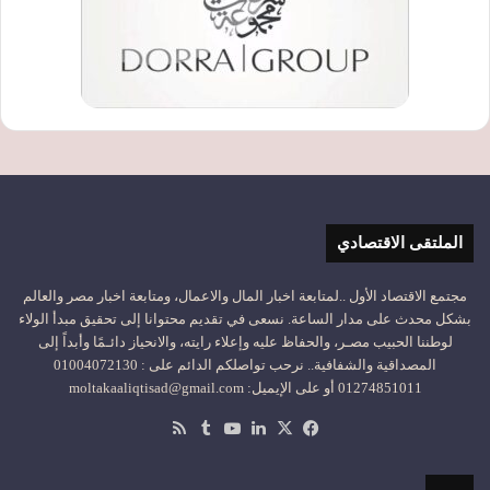
الملتقى الاقتصادي
مجتمع الاقتصاد الأول ..لمتابعة اخبار المال والاعمال، ومتابعة اخبار مصر والعالم
بشكل محدث على مدار الساعة. نسعى في تقديم محتوانا إلى تحقيق مبدأ الولاء
لوطننا الحبيب مصـر، والحفاظ عليه وإعلاء رايته، والانحياز دائـمًا وأبداً إلى
المصداقية والشفافية.. نرحب تواصلكم الدائم على : 01004072130
01274851011 أو على الإيميل: moltakaaliqtisad@gmail.com
‫X
فيسبوك
لينكدإن
‫YouTube
ملخص
الموقع
RSS