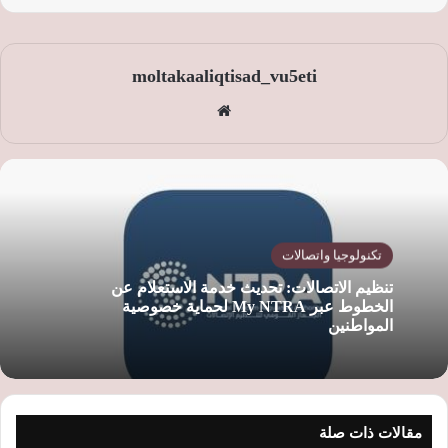
moltakaaliqtisad_vu5eti
موق
ع
الوي
ب
تكنولوجيا واتصالات
تنظيم الاتصالات: تحديث خدمة الاستعلام عن
الخطوط عبر My NTRA لحماية خصوصية
المواطنين
مقالات ذات صلة