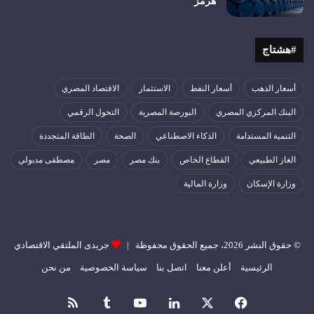
هرمز
#هشتاج
أسعار الذهب
أسعار النفط
الاستثمار
الاقتصاد المصري
البنك المركزي المصري
البورصة المصرية
التحول الرقمي
التنمية المستدامة
الذكاء الاصطناعي
الصحة
الطاقة المتجددة
الغاز الطبيعي
القطاع الخاص
بنك مصر
مصر
مصطفى مدبولي
وزارة الإسكان
وزارة المالية
© حقوق النشر 2026، جميع الحقوق محفوظة |
جريدى الملتقي الاقتصادي
الرئيسية
أعلن معنا
اتصل بنا
سياسة الخصوصية
من نحن
فيسبوك
‫X
لينكدإن
‫YouTube
ملخص