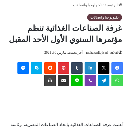
الرئيسية
/
تكنولوجيا واتصالات
تكنولوجيا واتصالات
غرفة الصناعات الغذائية تنظم
مؤتمرها السنوي الأول الأحد المقبل
moltakaaliqtisad_vu5eti
آخر تحديث: مارس 30, 2021
فيسبوك
‫X
لينكدإن
‏Tumblr
بينتيريست
‏Reddit
سكايب
ماسنجر
واتساب
تيلقرام
ڤايبر
لاين
مشاركة عبر البريد
طباعة
أعلنت غرفة الصناعات الغذائية بإتحاد الصناعات المصرية، برئاسة