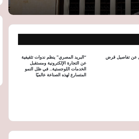
ارتفاع صافي الأصول الأجنبية للجهاز
المصرفي إلى 1.378 تريليون جنيه بنهاية
يونيو
أسعار الدولار تتراجع مجددًا في البنوك
المصرية.. والجنيه يحقق أعلى مستوياته في
3 أشهر
 عن تفاصيل قرض
“البريد المصري” ينظم ندوات تثقيفية
عن التجارة الإلكترونية ومستقبل
الخدمات اللوجستية.. في ظل النمو
البنك المركزي المصري يطلق البوابة
المتسارع لهذه الصناعة عالميًا
الإلكترونية للجنة الاستقرار المالي الإفريقية
لتعزيز التعاون القاري