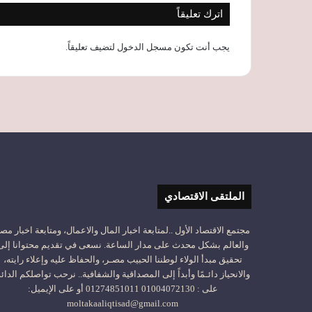
اترك تعليقاً
يجب أنت تكون
مسجل الدخول
لتضيف تعليقاً.
الملتقى الاقتصادي
مجتمع الاقتصاد الأول ..لمتابعة اخبار المال والاعمال، ومتابعة اخبار مص
والعالم بشكل محدث على مدار الساعة. نسعى في تقديم محتوانا إلى
تحقيق مبدأ الولاء لوطننا الحبيب مصـر، والحفاظ عليه وإعلاء رايته،
والانحياز دائـمًا وأبداً إلى المصداقية والشفافية.. نرحب تواصلكم الدائ
على : 01004072130 01274851011 أو على الإيميل:
moltakaaliqtisad@gmail.com