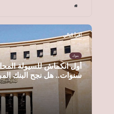
موق
ع
الوي
ب
أقرأ التالي
بنوك
أول انكماش للسيولة المحلي
سنوات.. هل نجح البنك الم
في احتواء ضغوط التضخم؟