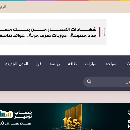
الرئ
لات
سياحة
سيارات
طاقة
رياضة
فن
المدن الجديدة
بي
ظلم
بحث
عن