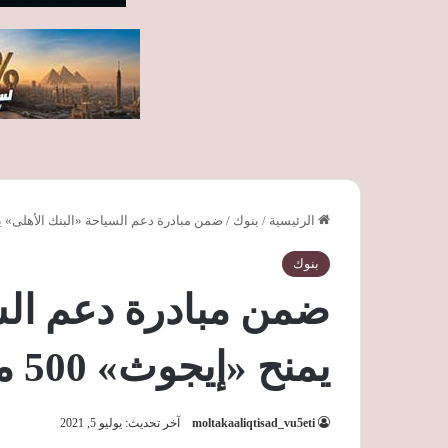
الرئيسية
/
بنوك
/
ضمن مبادرة دعم السياحة «البنك الأهلى» يمنح «إيجوث
بنوك
ضمن مبادرة دعم السي
يمنح «إيجوث» 500 مليون جنيه
moltakaaliqtisad_vu5eti
آخر تحديث: يوليو 5, 2021