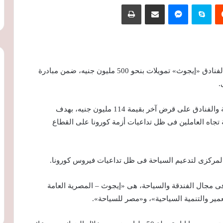
‏Reddit
سكايب
ماسنجر
مشاركة عبر البريد
طباعة
منح البنك الأهلى المصرى الشركة المصرية للسياحة والفنادق «إيجوث» تمويلات بنحو 500 مليون جنيه، ضمن مبادرة
.
وقال مصدر:أن البنك تعاقد مع الشركة القابضة للسياحة والفنادق على قرض آخر بقيمة 114 مليون جنيه، بهدف
ية تجاه العاملين فى ظل تداعيات أزمة كورونا على القطاع
المركزى لتدعيم السياحة فى ظل تداعيات فيروس كورونا.
ى مجال الفندقة والسياحة، هى «إيجوث – المصرية العامة
مير والتنمية السياحية»، و«مصر للسياحة».