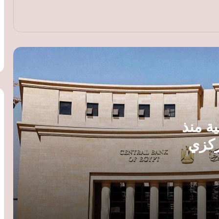
جنيه للبيع
البنك المركزي يبيع أذون خزانة بقيمة 145.51
مليار جنيه لأجل 182 و364 يومًا
البنك المركزي يطرح أذون خزانة بقيمة 110
مليارات جنيه غدًا لتمويل عجز الموازنة
تعاون مصري سوداني لتطوير الكوادر
المصرفية ودعم جهود التنمية المؤسسية
ة منذ
ركزي
23.25 مليار جنيه حصيلة عطاء «المركزي»
لربط الودائع.. وتراجع السيولة المحلية إلى
15.26 تريليون جنيه
البنك المركزي: تنفيذ 1.74 مليون عملية
تسوية لحظية بقيمة 190.489 تريليون جنيه
في 7 أشهر