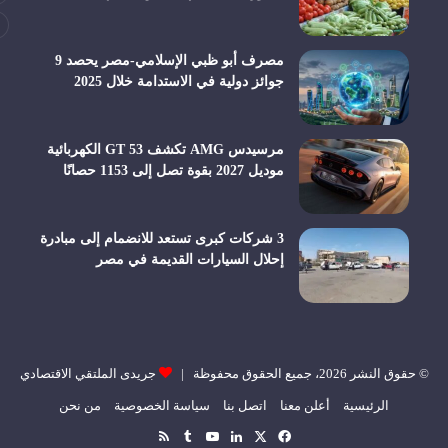
مصرف أبو ظبي الإسلامي-مصر يحصد 9
جوائز دولية في الاستدامة خلال 2025
مرسيدس AMG تكشف GT 53 الكهربائية
موديل 2027 بقوة تصل إلى 1153 حصانًا
3 شركات كبرى تستعد للانضمام إلى مبادرة
إحلال السيارات القديمة في مصر
© حقوق النشر 2026، جميع الحقوق محفوظة |
جريدى الملتقي الاقتصادي
الرئيسية
أعلن معنا
اتصل بنا
سياسة الخصوصية
من نحن
‫X
فيسبوك
لينكدإن
‫YouTube
ملخص