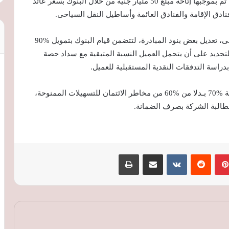
وكان البنك المركزى قد أطلق مبادرة فى 8 يناير 2020، تم بموجبها إتاحة مبلغ 50 مليار جنيه من خلال البنوك بسعر عائد
وقرر مجلس إدارة البنك المركزى المصرى، مايو الماضى، تعديل بعض بنود المبادرة، لتتضمن قيام البنوك بتمويل %90
كلفة الإحلال والتجديد على أن يتحمل العميل النسبة المتبقية مع سداد حصة
دراسة التدفقات النقدية المستقبلية للعميل.
كما قرر «المركزى» ضمان شركة مخاطر الائتمان نسـبة %70 بـدلا من %60 من مخاطر الائتمان للتسهيلات الممنوحة،
بينتيريست
‏Reddit
‏VKontakte
مشاركة عبر البريد
طباعة
أول انكماش للسيولة المحلية منذ سنوات..
هل نجح البنك المركزي في احتواء ضغوط
التضخم؟
سعر الدولار اليوم الأحد 9 أغسطس 2026..
استقرار نسبي وأعلى سعر يصل إلى 50.50