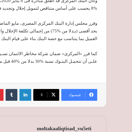
%8 يحسب على أساس متناقص لتمويل إحلال وتجديد فنادق الإقامة والفنادق العائمة وأساطيل النقل السياحى.
بحد أقصى (بـدلا من %75) من إجمالى ت
العميل بما يتناسب مع حصة البنك بناء على قيام البنك ب
علـى أن تتحمـل البنـوك نسبة %30 بدلا من %40 قبل مطالبة الشركة بصرف الضمانة.
لينكدإن
‏Tumblr
فيسبوك
‫X
moltakaaliqtisad_vu5eti