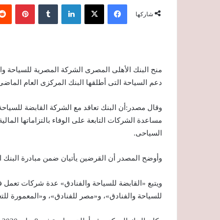
فيسبوك
‫X
لينكدإن
‏Tumblr
بينتيريست
شاركها
دعم السياحة التى أطلقها البنك المركزى العام الماضى
مساعدة الشركات التابعة على الوفاء بالتزاماتها المال
السياحى.
وأوضح المصدر أن القرضين يأتيان ضمن مبادرة البنك 
ويتبع «القابضة للسياحة والفنادق» عدة شركات تعمل ف
للسياحة والفنادق»، و«مصر للفنادق»، و«المعمورة للتع