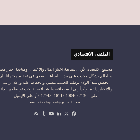
الملتقى الاقتصادي
مجتمع الاقتصاد الأول ..لمتابعة اخبار المال والاعمال، ومتابعة اخبار مص
والعالم بشكل محدث على مدار الساعة. نسعى في تقديم محتوانا إلى
تحقيق مبدأ الولاء لوطننا الحبيب مصـر، والحفاظ عليه وإعلاء رايته،
والانحياز دائـمًا وأبداً إلى المصداقية والشفافية.. نرحب تواصلكم الدائ
على : 01004072130 01274851011 أو على الإيميل:
moltakaaliqtisad@gmail.com
‫X
فيسبوك
لينكدإن
‫YouTube
ملخص
الموقع
RSS