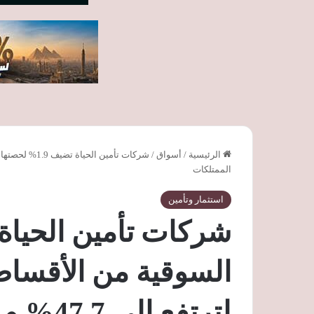
الرئيسية
/
أسواق
/
الممتلكات
استثمار وتأمين
السوقية من الأقساط
لترتفع إلي 47.7% و تراجع حصة الممتلكات