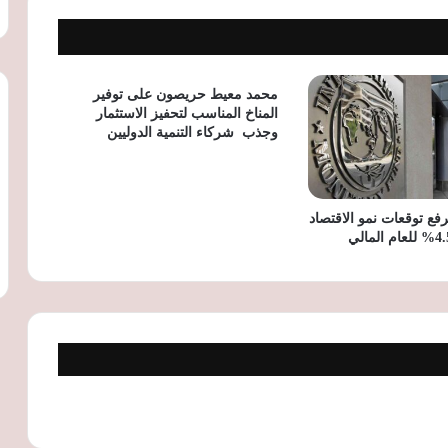
بروتوكول بين مصر لتأمينات الحياة
والخارجية لإتاحة «معاش بكرة ديجيتال»
للمصريين بالخارج
محمد معيط حريصون على توفير
المناخ المناسب لتحفيز الاستثمار
وجذب شركاء التنمية الدوليين
وزيرا الإنتاج الحربي والاستثمار يبحثان تعزيز
التصنيع المحلي وجذب الاستثمارات بالشراكة
مع القطاع الخاص
فع توقعات نمو الاقتصاد