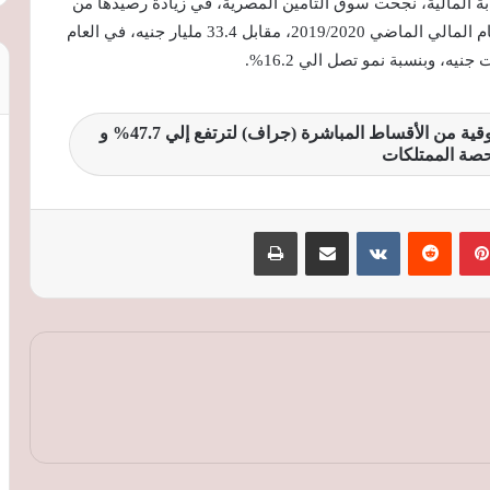
رقابة المالية، نجحت سوق التأمين المصرية، في زيادة رصيدها من
الأقساط المباشرة، لتصل الي 38.8 مليار جنيه، في العام المالي الماضي 2019/2020، مقابل 33.4 مليار جنيه، في العام
شركات تأمين الحياة تضيف 1.9% لحصتها السوقية من الأقساط المباشرة (جراف) لترتفع إلي 47.7% و
حصة الممتلكات
بينتيريست
‏Reddit
‏VKontakte
مشاركة عبر البريد
طباعة
الحكومة والغرف التجارية تتفقان على
خارطة طريق جديدة لرقمنة الخدمات
وتوسيع قاعدة المصدرين
البريكس يفتح آفاقًا جديدة للصناعة
المصرية.. تعاون مع البرازيل في الوقود
الحيوي والصين في التكنولوجيا المتقدمة
محمد فريد: توطين اختبارات الجودة وفر 29
مليون دولار وعزز تنافسية الصادرات