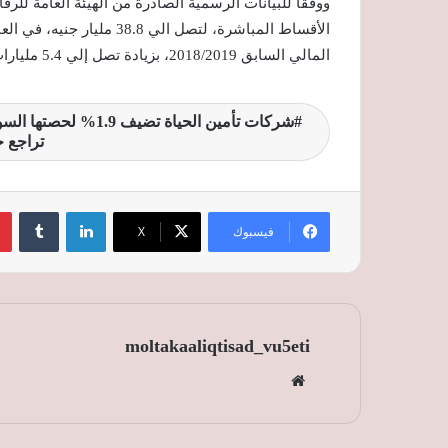
ووفقًا للبيانات الرسمية الصادرة من الهيئة العامة لل
المالي السابق 2018/2019، بزيادة تصل إلي 5.4 مليارات جنيه، وبنسبة نمو تصل الي 16.2%.
تراجع 
لينكدإن
‏Tumblr
فيسبوك
‫X
moltakaaliqtisad_vu5eti
موق
ع
الوي