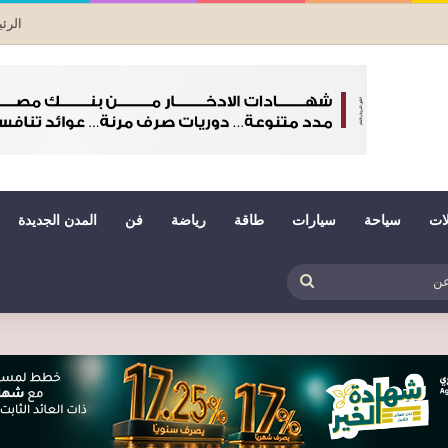
الرئ
لات
سياحة
سيارات
طاقة
رياضة
فن
المدن الجديدة
بي
ظلم
بحث
عن