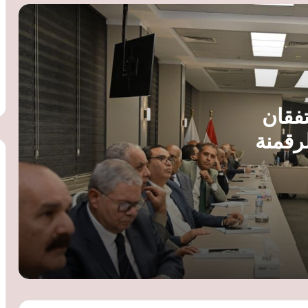
المصرية
«يود البحر» أحدث مراحل YOUD برأس
الحكمة.. خصومات تصل إلى 50% ووحدات
جاهزة للاستلام
خطة استثمارية جديدة للبحيرة بـ9.9 مليار
تفقان
جنيه.. الإسكان والتعليم والنقل في الصدارة
رقمنة
وزير الاستثمار: طروحات الشركات الكبرى
مصدرين
مفتاح إنهاء هيمنة 3 شركات على المؤشر
الرئيسي للبورصة
وزير الاستثمار: طروحات الشركات الكبرى
مفتاح إنهاء هيمنة 3 شركات على المؤشر
الرئيسي للبورصة
الأمين العام لجامعة الدول العربية يبحث مع
وزير التخطيط تعزيز التعاون في ملفات
التنمية المستدامة