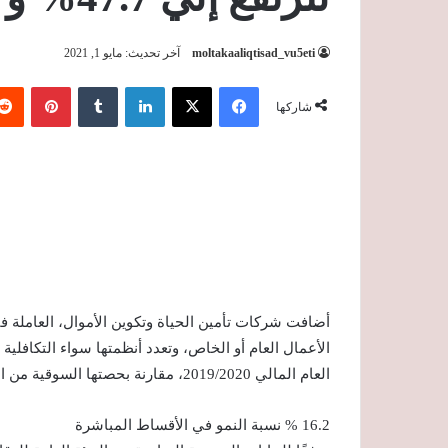
moltakaaliqtisad_vu5eti
آخر تحديث: مايو 1, 2021
فيسبوك
‫X
لينكدإن
‏Tumblr
بينتيريست
شاركها
أضافت شركات تأمين الحياة وتكوين الأموال، العاملة في
العام المالي 2019/2020، مقارنة بحصتها السوقية من الأقساط المباشرة في العام المالي السابق 2018/2019.
16.2 % نسبة النمو في الأقساط المباشرة