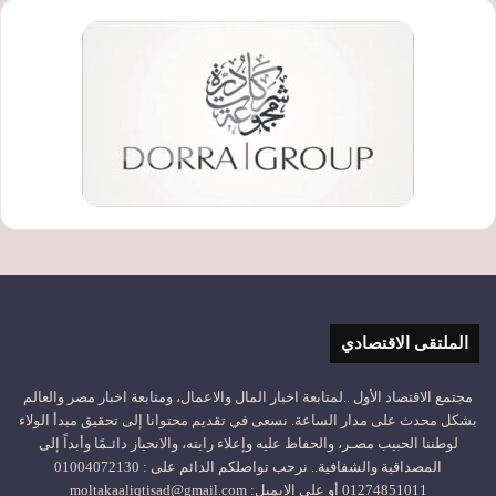
الملتقى الاقتصادي
مجتمع الاقتصاد الأول ..لمتابعة اخبار المال والاعمال، ومتابعة اخبار مصر والعالم
بشكل محدث على مدار الساعة. نسعى في تقديم محتوانا إلى تحقيق مبدأ الولاء
لوطننا الحبيب مصـر، والحفاظ عليه وإعلاء رايته، والانحياز دائـمًا وأبداً إلى
المصداقية والشفافية.. نرحب تواصلكم الدائم على : 01004072130
01274851011 أو على الإيميل: moltakaaliqtisad@gmail.com