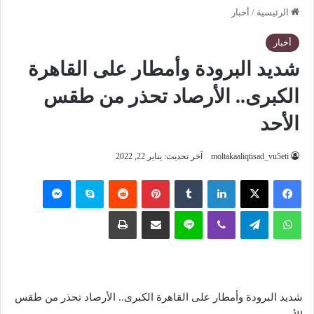
الرئيسية
/
أخبار
أخبار
شديد البرودة وأمطار على القاهرة
الكبرى.. الأرصاد تحذر من طقس
الأحد
moltakaaliqtisad_vu5eti
آخر تحديث: يناير 22, 2022
فيسبوك
‫X
لينكدإن
‏Tumblr
بينتيريست
‏Reddit
سكايب
ماسنجر
واتساب
تيلقرام
ڤايبر
لاين
مشاركة عبر البريد
طباعة
شديد البرودة وأمطار على القاهرة الكبرى.. الأرصاد تحذر من طقس