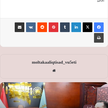
الأحد
لينكدإن
‏Tumblr
بينتيريست
‏Reddit
‏VKontakte
مشاركة عبر البريد
طباعة
moltakaaliqtisad_vu5eti
موق
ع
الوي
ب
أخبار