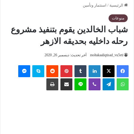
الرئيسية
/
استثمار وتأمين
منوعات
شباب الخالدين يقوم بتنفيذ مشروع
رحله داخليه بحديقه الازهر
moltakaaliqtisad_vu5eti
آخر تحديث: ديسمبر 26, 2020
فيسبوك
‫X
لينكدإن
‏Tumblr
بينتيريست
‏Reddit
سكايب
ماسنجر
واتساب
تيلقرام
ڤايبر
لاين
مشاركة عبر البريد
طباعة