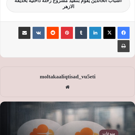
شباب الخالدين يقوم بتنفيذ مشروع رحله داخليه بحديقه
الازهر
لينكدإن
‏Tumblr
بينتيريست
‏Reddit
‏VKontakte
مشاركة عبر البريد
طباعة
moltakaaliqtisad_vu5eti
موق
ع
الوي
ب
منوعات