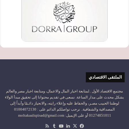
الملتقى الاقتصادي
مجتمع الاقتصاد الأول ..لمتابعة اخبار المال والاعمال، ومتابعة اخبار مصر والعالم
بشكل محدث على مدار الساعة. نسعى في تقديم محتوانا إلى تحقيق مبدأ الولاء
لوطننا الحبيب مصـر، والحفاظ عليه وإعلاء رايته، والانحياز دائـمًا وأبداً إلى
المصداقية والشفافية.. نرحب تواصلكم الدائم على : 01004072130
01274851011 أو على الإيميل: moltakaaliqtisad@gmail.com
‫X
فيسبوك
لينكدإن
‫YouTube
ملخص