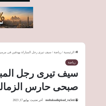
الرئيسية
/
رياضة
/
سيف تيرى رجل المباراة بهدفين فى مرم
رياضة
سيف تيرى رجل المبا
صبحى حارس الزمال
moltakaaliqtisad_vu5eti
آخر تحديث: يوليو 17, 2023