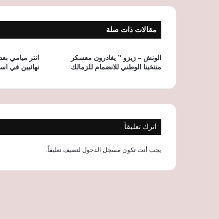
مقالات ذات صلة
الونش – زيزو ” يغادرون معسكر
انتر ميامي ب
منتخبنا الوطني للانضمام للزمالك
نهائيين في اس
اترك تعليقاً
يجب أنت تكون
مسجل الدخول
لتضيف تعليقاً.