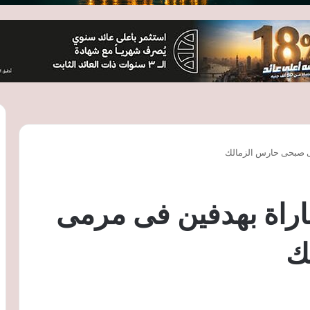
ى صبحى حارس الزمالك
راة بهدفين فى مرمى
ك