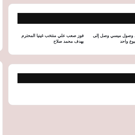
للعام الثاني.. وأحمد طارق: اللاعبون كانوا
على قدر المسؤولية
كونكاكاف يرفض مقترح فيفا لبيع حقوق
كأس العالم ويطالب بمزيد من الشفافية
عد وصول ميسي وصل إلى
فوز صعب علي منتخب غينيا المحترم
بوع واحد
بهدف محمد صلاح
كريم أديمي: حلمي مع برشلونة التتويج
بدوري أبطال أوروبا ولا أخشى المنافسة