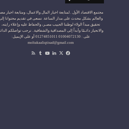
مجتمع الاقتصاد الأول ..لمتابعة اخبار المال والاعمال، ومتابعة اخبار مص
والعالم بشكل محدث على مدار الساعة. نسعى في تقديم محتوانا إلى
تحقيق مبدأ الولاء لوطننا الحبيب مصـر، والحفاظ عليه وإعلاء رايته،
والانحياز دائـمًا وأبداً إلى المصداقية والشفافية.. نرحب تواصلكم الدائ
على : 01004072130 01274851011 أو على الإيميل:
moltakaaliqtisad@gmail.com
‫X
فيسبوك
لينكدإن
‫YouTube
ملخص
الموقع
RSS