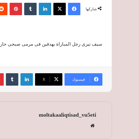
فيسبوك
‫X
لينكدإن
‏Tumblr
بينتيريست
شاركها
سيف تيرى رجل المباراة بهدفين فى مرمى صبحى حارس الزمالك اللى شال 4 اهدا
لينكدإن
‏Tumblr
فيسبوك
‫X
moltakaaliqtisad_vu5eti
موق
ع