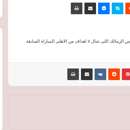
‏Reddit
سكايب
ماسنجر
مشاركة عبر البريد
طباعة
ف من الاهلى المباراة السابقة
بينتيريست
‏Reddit
‏VKontakte
مشاركة عبر البريد
طباعة
أزمة ثقة تهدد إنفانتينو.. حفيظ دراجي
يتساءل عن قدرة رئيس فيفا على الصمود
محمد أسامة يقترب من منصة التتويج وملك
عبدالغني تحطم الرقم الوطني في بطولة
العالم
مواجهات قوية في وديات الأندية اليوم..