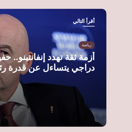
الوي
ب
أقرأ التالي
رياضة
أزمة ثقة تهدد إنفانتينو.. حف
دراجي يتساءل عن قدرة ر
فيفا على الصمود