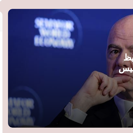
مانشستر يونايتد ضد باريس ووفاق يوفنتوس
وإنتر
طرابزون سبور يعلن توقيع محمد صلاح عقدًا
لمدة موسمين ويستعد لتقديمه رسميًا
راتب ضخم ونسبة من مبيعات القمصان..
يظ
تفاصيل عرض طرابزون سبور لضم محمد
صلاح
ئيس
مانشستر سيتي يفتح الباب أمام رحيل
ريندرز مقابل 55 مليون إسترليني.. ونوتنجهام
فورست يتحرك
بعد اعتزاله.. دانتي يبدأ مشواره التدريبي
بقيادة الفريق الرديف لبايرن ميونخ
الأهلي يتوج ببطولة دوري التنس للرجال