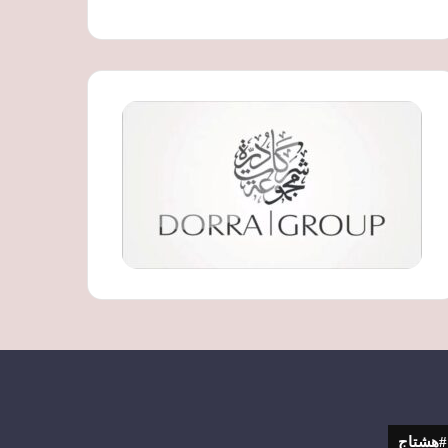
#هشتاج