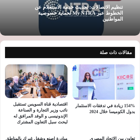
تنظيم الاتصالات: تحديث خدمة الاستعلام عن
الخطوط عبر My NTRA لحماية خصوصية
المواطنين
مقالات ذات صلة
اقتصادية قناة السويس تستقبل
154% زيادة في تدفقات الاستثمار
نائب وزير التجارة و الصناعة
بدول الكوميسا خلال 2024
الإندونيسى و الوفد المرافق له
لبحث سبل التعاون المشترك
تعاون بين الاتحاد المصري
مبادرة اصنع وشغل غيرك بالمناطق