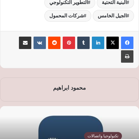
البنية التحتية
التطوير التكنولوجي
الجيل الخامس
شركات المحمول
لينكدإن
‏Tumblr
بينتيريست
‏Reddit
‏VKontakte
مشاركة عبر البريد
طباعة
محمود ابراهيم
تكنولوجيا واتصالات