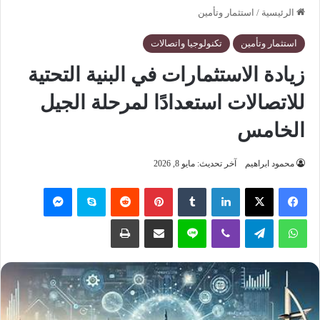
الرئيسية
/
استثمار وتأمين
استثمار وتأمين
تكنولوجيا واتصالات
زيادة الاستثمارات في البنية التحتية
للاتصالات استعدادًا لمرحلة الجيل
الخامس
محمود ابراهيم
آخر تحديث: مايو 8, 2026
فيسبوك
‫X
لينكدإن
‏Tumblr
بينتيريست
‏Reddit
سكايب
ماسنجر
واتساب
تيلقرام
ڤايبر
لاين
مشاركة عبر البريد
طباعة