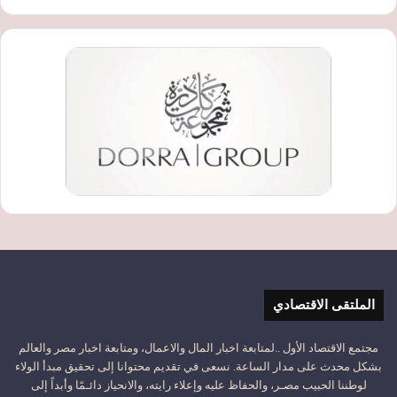
الملتقى الاقتصادي
مجتمع الاقتصاد الأول ..لمتابعة اخبار المال والاعمال، ومتابعة اخبار مصر والعالم
بشكل محدث على مدار الساعة. نسعى في تقديم محتوانا إلى تحقيق مبدأ الولاء
لوطننا الحبيب مصـر، والحفاظ عليه وإعلاء رايته، والانحياز دائـمًا وأبداً إلى