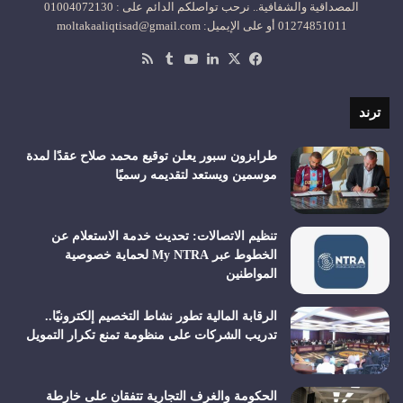
المصداقية والشفافية.. نرحب تواصلكم الدائم على : 01004072130
01274851011 أو على الإيميل: moltakaaliqtisad@gmail.com
‫X
فيسبوك
لينكدإن
‫YouTube
ملخص
الموقع
RSS
ترند
طرابزون سبور يعلن توقيع محمد صلاح عقدًا لمدة
موسمين ويستعد لتقديمه رسميًا
تنظيم الاتصالات: تحديث خدمة الاستعلام عن
الخطوط عبر My NTRA لحماية خصوصية
المواطنين
الرقابة المالية تطور نشاط التخصيم إلكترونيًا..
تدريب الشركات على منظومة تمنع تكرار التمويل
الحكومة والغرف التجارية تتفقان على خارطة