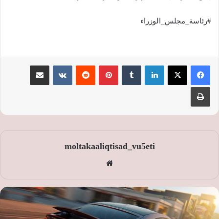
#رئاسة_مجلس_الوزراء
لينكدإن
‏Tumblr
بينتيريست
‏Reddit
‏VKontakte
مشاركة عبر البريد
طباعة
moltakaaliqtisad_vu5eti
موق
ع
الوي
ب