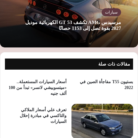
سيارات
مرسيدس AMG تكشف GT 53 الكهربائية موديل
2027 بقوة تصل إلى 1153 حصانًا
مقالات ذات صلة
بستيون T55 مفاجأة الصين في
أسعار السيارات المستعملة..
2022
«ميتسوبيشي لانسر» تبدأ من 100
ألف جنيه
تعرف علي أسعار الملاكي
والتاكسي في مبادرة إحلال
السيارات