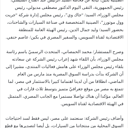
الصينية بكين، نيابة عن فخامة السيد الرئيس عبد الفتاح السيسي،
رئيس الجمهورية، التقى اليوم الدكتور مصطفى مدبولي، رئيس
مجلس الوزراء، السيد/ “جاك وي”، رئيس مجلس إدارة شركة “جريت
وول موتورز”، الصينية المتخصصة في صناعة السيارات والشاحنات،
بحضور السيد/ وليد جمال الدين، رئيس الهيئة العامة للمنطقة
الاقتصادية لقناة السويس، والسفير المصري في بكين/ عاصم حنفي.
وصرح المستشار/ محمد الحمصاني، المتحدث الرسميّ باسم رئاسة
مجلس الوزراء، بأن اللقاء شهد إعراب رئيس الشركة عن سعادته
بلقاء رئيس مجلس الوزراء على هامش فعاليات المنتدى، مشيرا إلى
أن الشركة بدأت بدراسة السوق المصرية منذ مارس من العام
الماضي، انطلاقا من أن لدينا اهتماما كبيرا بالاستثمار في مصر، لما
تتمتع به مصر من موقع جغرافيّ متميز يتوسط ثلاث قارات في
العالم، مؤكدا أن هناك تواصلا مستمرا مع الجانب المصري، المتمثل
في الهيئة الاقتصادية لقناة السويس.
وأضاف رئيس الشركة: سنعتمد على مصر، ليس فقط لسد احتياجات
السوق المحلية من منتجاتنا من السيارات، بل أيضا لتصديرها مع قطع