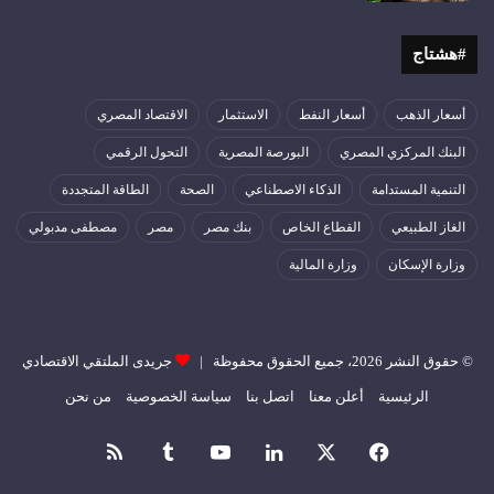
#هشتاج
أسعار الذهب
أسعار النفط
الاستثمار
الاقتصاد المصري
البنك المركزي المصري
البورصة المصرية
التحول الرقمي
التنمية المستدامة
الذكاء الاصطناعي
الصحة
الطاقة المتجددة
الغاز الطبيعي
القطاع الخاص
بنك مصر
مصر
مصطفى مدبولي
وزارة الإسكان
وزارة المالية
© حقوق النشر 2026، جميع الحقوق محفوظة |
جريدى الملتقي الاقتصادي
الرئيسية
أعلن معنا
اتصل بنا
سياسة الخصوصية
من نحن
فيسبوك
‫X
لينكدإن
‫YouTube
ملخص