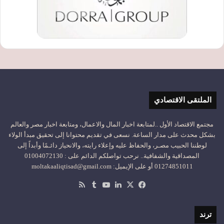
الملتقى الاقتصادي
مجتمع الاقتصاد الأول ..لمتابعة اخبار المال والاعمال، ومتابعة اخبار مصر والعالم
بشكل محدث على مدار الساعة. نسعى في تقديم محتوانا إلى تحقيق مبدأ الولاء
لوطننا الحبيب مصـر، والحفاظ عليه وإعلاء رايته، والانحياز دائـمًا وأبداً إلى
المصداقية والشفافية.. نرحب تواصلكم الدائم على : 01004072130
01274851011 أو على الإيميل: moltakaaliqtisad@gmail.com
‫X
فيسبوك
لينكدإن
‫YouTube
ملخص
الموقع
RSS
ترند