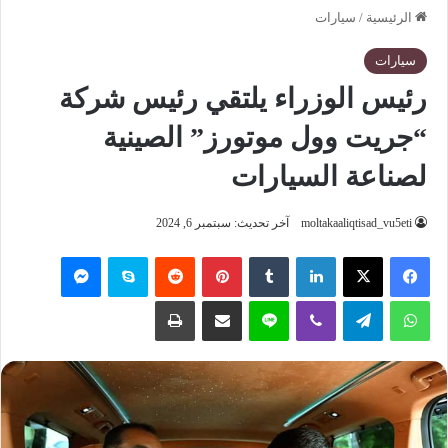
الرئيسية
/
سيارات
سيارات
رئيس الوزراء يلتقي رئيس شركة
“جريت وول موتورز” الصينية
لصناعة السيارات
moltakaaliqtisad_vu5eti
آخر تحديث: سبتمبر 6, 2024
فيسبوك
‫X
لينكدإن
‏Tumblr
بينتيريست
‏Reddit
سكايب
ماسنجر
واتساب
تيلقرام
ڤايبر
لاين
مشاركة عبر البريد
طباعة