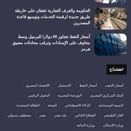
الحكومة والغرف التجارية تتفقان على خارطة
طريق جديدة لرقمنة الخدمات وتوسيع قاعدة
المصدرين
أسعار النفط تتجاوز 80 دولارا للبرميل وسط
مخاوف على الإمدادات وترقب محادثات مضيق
هرمز
#هشتاج
أسعار الذهب
أسعار النفط
الاستثمار
الاقتصاد المصري
البنك المركزي المصري
البورصة المصرية
التحول الرقمي
التنمية المستدامة
الذكاء الاصطناعي
الصحة
الطاقة المتجددة
الغاز الطبيعي
القطاع الخاص
بنك مصر
مصر
مصطفى مدبولي
وزارة الإسكان
وزارة المالية