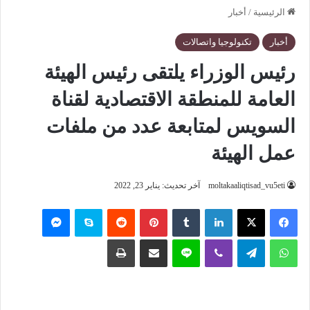
الرئيسية
/
أخبار
أخبار
تكنولوجيا واتصالات
رئيس الوزراء يلتقى رئيس الهيئة
العامة للمنطقة الاقتصادية لقناة
السويس لمتابعة عدد من ملفات
عمل الهيئة
moltakaaliqtisad_vu5eti
آخر تحديث: يناير 23, 2022
فيسبوك
‫X
لينكدإن
‏Tumblr
بينتيريست
‏Reddit
سكايب
ماسنجر
واتساب
تيلقرام
ڤايبر
لاين
مشاركة عبر البريد
طباعة