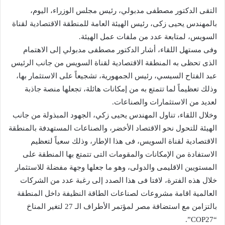
التقى الدكتور مصطفى مدبولي، رئيس مجلس الوزراء، اليوم،
بالمهندس يحيى زكى، رئيس الهيئة العامة للمنطقة الاقتصادية لقناة
السويس، لمتابعة عدد من ملفات عمل الهيئة.
وفى مستهل اللقاء، أشار الدكتور مصطفى مدبولي إلى الاهتمام
الذى تحظى به المنطقة الاقتصادية لقناة السويس من جانب الرئيس
عبد الفتاح السيسي، رئيس الجمهورية، تشجيعاً على الاستثمار بها،
وذلك تعظيماً لما تتمتع به من إمكانات هائلة، تجعلها منصة جاذبة
لعديد من الاستثمارات والصناعات.
وخلال اللقاء، تناول المهندس يحيى زكي، الجهود المبذولة من جانب
الهيئة للتحول نحو الاقتصاد الأخضر، والصناعات المستهدفة بالمنطقة
الاقتصادية لقناة السويس، فى هذا الإطار، وذلك سعياً لتعظيم
الاستفادة من الإمكانات والمقومات التى تتمتع بها المنطقة على
المستويين الاقليمى والدولى، وهو ما جعلها وجهة مفضلة للاستثمار
خلال هذه الفترة، لافتا فى هذا الصدد إلى رغبة عدد من الشركات
العالمية اقامة مشروعات لصناعات الطاقة النظيفة داخل المنطقة
بالتزامن مع استضافة مصر لمؤتمر الأطراف الـ 27 لتغير المناخ
“COP27”.