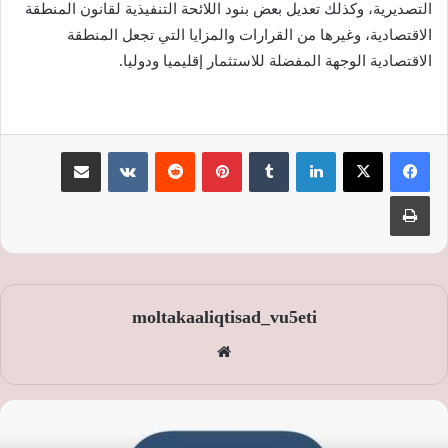
التصديرية، وكذلك تعديل بعض بنود اللائحة التنفيذية لقانون المنطقة
الاقتصادية، وغيرها من القرارات والمزايا التي تجعل المنطقة
الاقتصادية الوجهة المفضلة للاستثمار إقليميا ودوليا.
لينكدإن
‏Tumblr
بينتيريست
‏Reddit
‏VKontakte
مشاركة عبر البريد
طباعة
moltakaaliqtisad_vu5eti
موق
ع
الوي
ب