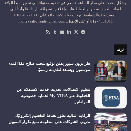
بشكل محدث على مدار الساعة. نسعى في تقديم محتوانا إلى تحقيق مبدأ الولاء
لوطننا الحبيب مصـر، والحفاظ عليه وإعلاء رايته، والانحياز دائـمًا وأبداً إلى
المصداقية والشفافية.. نرحب تواصلكم الدائم على : 01004072130
01274851011 أو على الإيميل: moltakaaliqtisad@gmail.com
‫X
فيسبوك
لينكدإن
‫YouTube
ملخص
الموقع
RSS
ترند
طرابزون سبور يعلن توقيع محمد صلاح عقدًا لمدة
موسمين ويستعد لتقديمه رسميًا
تنظيم الاتصالات: تحديث خدمة الاستعلام عن
الخطوط عبر My NTRA لحماية خصوصية
المواطنين
الرقابة المالية تطور نشاط التخصيم إلكترونيًا..
تدريب الشركات على منظومة تمنع تكرار التمويل