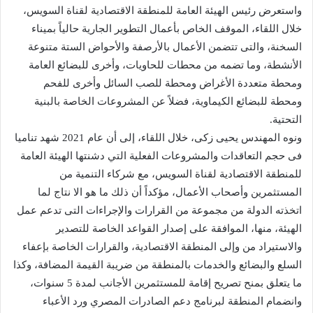
واستعرض رئيس الهيئة العامة للمنطقة الاقتصادية لقناة السويس،
خلال اللقاء، الموقف الخاص بأعمال التطوير الجارية حالياً بميناء
السخنة، والتى تتضمن الأعمال بالأرصفة والأحواض الستة متنوعة
الأنشطة، وما تضمه من محطات للحاويات، وأخرى للبضائع العامة
ومحطة متعددة الأغراض ومحطة للصب السائل وأخرى للفحم
ومحطة للبضائع الكيماوية، فضلاً عن المشروعات الخاصة بالبنية
التحتية.
ونوه المهندس يحيى زكى، خلال اللقاء، إلى أن عام 2021 شهد تناميا
فى حجم التعاقدات والمشروعات الفعلية التي دشنتها الهيئة العامة
للمنطقة الاقتصادية لقناة السويس، مع شركاء التنمية من
المستثمرين وأصحاب الأعمال، مؤكداً أن ذلك ما هو الا نتاج لما
اتخذته الدولة من مجموعة من القرارات والإجراءات التى تدعم عمل
الهيئة، منها، الموافقة على إصدار القواعد الخاصة للتصدير
والاستيراد من وإلى المنطقة الاقتصادية، والقرارات الخاصة بإعفاء
السلع والبضائع والخدمات بالمنطقة من ضريبة القيمة المضافة، وكذا
ما يتعلق بمنح تصريح إقامة للمستثمرين الأجانب لمدة 5 سنوات،
وانضمام المنطقة لبرنامج دعم الصادرات المصري ورد الأعباء