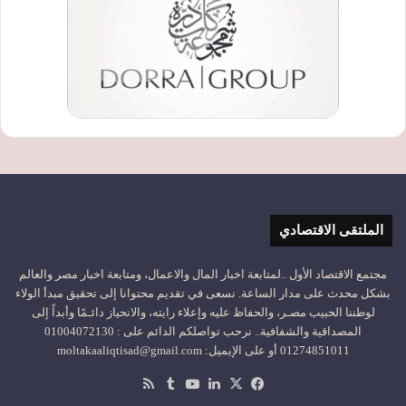
الملتقى الاقتصادي
مجتمع الاقتصاد الأول ..لمتابعة اخبار المال والاعمال، ومتابعة اخبار مصر والعالم
بشكل محدث على مدار الساعة. نسعى في تقديم محتوانا إلى تحقيق مبدأ الولاء
لوطننا الحبيب مصـر، والحفاظ عليه وإعلاء رايته، والانحياز دائـمًا وأبداً إلى
المصداقية والشفافية.. نرحب تواصلكم الدائم على : 01004072130
01274851011 أو على الإيميل: moltakaaliqtisad@gmail.com
‫X
فيسبوك
لينكدإن
‫YouTube
ملخص