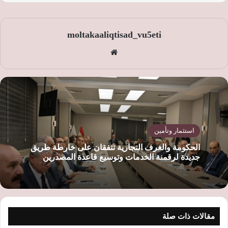
moltakaaliqtisad_vu5eti
موق
ع
الوي
ب
استثمار وتأمين
الحكومة والغرف التجارية تتفقان على خارطة طريق
جديدة لرقمنة الخدمات وتوسيع قاعدة المصدرين
مقالات ذات صلة