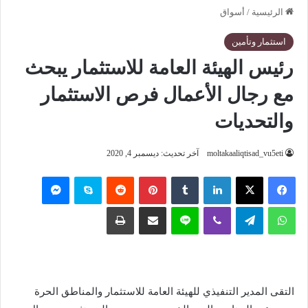
الرئيسية
/
أسواق
استثمار وتأمين
رئيس الهيئة العامة للاستثمار يبحث
مع رجال الأعمال فرص الاستثمار
والتحديات
moltakaaliqtisad_vu5eti
آخر تحديث: ديسمبر 4, 2020
فيسبوك
‫X
لينكدإن
‏Tumblr
بينتيريست
‏Reddit
سكايب
ماسنجر
واتساب
تيلقرام
ڤايبر
لاين
مشاركة عبر البريد
طباعة
التقى المدير التنفيذي للهيئة العامة للاستثمار والمناطق الحرة