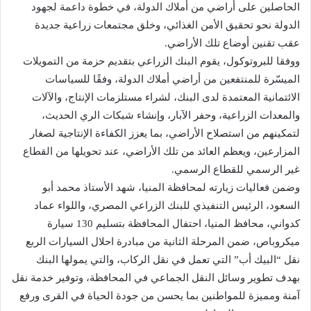
الحاصلين على أراضي من أملاك الدولة، في خطوة داعمة لجهود
الدولة نحو تحقيق الأمن الغذائي، وخلق مجتمعات زراعية جديدة
عقب تقنين أوضاع تلك الأراضي.
ووفقا للبروتوكول، يقوم البنك الزراعي بتقديم حزمة من التمويلات
الميسّرة للمنتفعين من أراضي أملاك الدولة، وفقًا للسياسات
الائتمانية المعتمدة لدى البنك، لشراء مستلزمات الإنتاج، والآلات
والمعدات الزراعية، وحفر الآبار، وإنشاء شبكات الري الحديث،
لتمكينهم من استصلاح الأراضي، بما يعزز الكفاءة الإنتاجية لصغار
المزارعين، ويعظم العائد من تلك الأراضي، عند تحويلها من القطاع
غير الرسمي للقطاع الرسمي.
وضمن فعاليات زيارته لمحافظة المنيا، شهد الأستاذ محمد أبو
السعود، الرئيس التنفيذي للبنك الزراعي المصري، واللواء عماد
كدواني، محافظ المنيا، احتفال المحافظة بتسليم 130 سيارة
ميكروباص، ضمن المرحلة الثانية من مبادرة احلال السيارات الربع
نقل “البيك أب” التي تعمل في نقل الركاب، والتي يمولها البنك
بهدف تطوير وسائل النقل الجماعي في المحافظة، وتوفير خدمة نقل
آمنة ومميزة للمواطنين بما يحسن من جودة الحياة في القرى ورفع