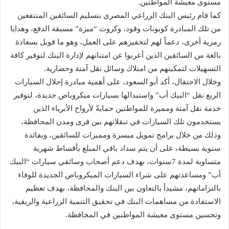
مستوى معيشة المواطنين.
كما قام رئيس البنك الزراعي المصري بتسليم السائقين المنتفعين
من تلك المبادرة كوبونات وقود، وكروت “ميزة” مسبقة الدفع، وهدايا
رمزية أخرى، دعماً لهم لتحفيزهم على العمل، وهو ما قوبل بسعادة
بالغة من السائقين الذين أعربوا عن امتنانهم لإدارة البنك لتوفير كافة
التسهيلات لتمكينهم من امتلاك وسائل نقل آمنة وحضارية.
وخلال الاحتفال، أكد أبو السعود، على أهمية مبادرة إحلال السيارات
الربع نقل “البيك أب” واستبدالها بسيارات ميكروباص جديدة، لتوفير
خدمة نقل آمنة ومميزة للمواطنين حمايةً لأرواح الأبرياء الذين
يستخدمون تلك السيارات في تنقلاتهم بين قرى ومدن المحافظة،
وذلك من خلال برامج تمويل ميسرة ومميزات للسائقين، وبفائدة
سنوية بسيطة، على أن يتم سداد باقي المبلغ بأقساط شهرية
متساوية لمدة 7سنوات، بهدف دعم أصحاب وسائقي سيارات “البيك
أب” ومساعدتهم على شراء السيارات الميكروباص الجديدة للوفاء
بالتزاماتهم، مشيدأ بالتعاون بين البنك والمحافظة، بهدف تعظيم
الاستفادة من مساهمات البنك في تحقيق التنمية الزراعية والريفية،
وتحسين مستوى معيشة المواطنين في المحافظة.