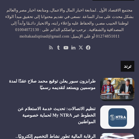
مجتمع الاقتصاد الأول ..لمتابعة اخبار المال والاعمال، ومتابعة اخبار مصر والعالم
بشكل محدث على مدار الساعة. نسعى في تقديم محتوانا إلى تحقيق مبدأ الولاء
لوطننا الحبيب مصـر، والحفاظ عليه وإعلاء رايته، والانحياز دائـمًا وأبداً إلى
المصداقية والشفافية.. نرحب تواصلكم الدائم على : 01004072130
01274851011 أو على الإيميل: moltakaaliqtisad@gmail.com
‫X
فيسبوك
لينكدإن
‫YouTube
ملخص
الموقع
RSS
ترند
طرابزون سبور يعلن توقيع محمد صلاح عقدًا لمدة
موسمين ويستعد لتقديمه رسميًا
تنظيم الاتصالات: تحديث خدمة الاستعلام عن
الخطوط عبر My NTRA لحماية خصوصية
المواطنين
الرقابة المالية تطور نشاط التخصيم إلكترونيًا..