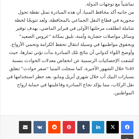
تماشياً مع توجهات الدولة.
من جانبه أكد محافظ المنيا، أن هذه المبادرة تمثل نقطة تحول
محورية في قطاع النقل الجماعي بالمحافظة، وتُعد تتويجًا لخطة
شاملة انطلقت مرحلتها الأولى في فبراير الماضي، بهدف توفير
وسائل مواصلات حضارية وآمنة، تليق بمكانة “عروس الصعيد”
وبحقوق مواطنيها في وسيلة انتقال تحفظ الكرامة وتحمي الأرواح.
وأوضح اللواء كدواني أن نتائج تلك المبادرة بدأت تؤتي ثمارها، حيث
كشفت الإحصائيات الرسمية عن انخفاض معدلات الحوادث بنسبة
40% خلال الشهور الأخيرة، كما سجلت المنيا “صفر حوادث” تتعلق
بسيارات البيك أب خلال شهري أبريل ومايو، بعد حظر استخدامها في
نقل الركاب، مما يؤكد نجاح المبادرة وفاعليتها في حماية ارواح
المواطنين.
لينكدإن
‏Tumblr
بينتيريست
‏Reddit
‏VKontakte
مشاركة عبر البريد
طباعة