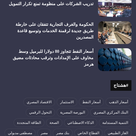
تدريب الشركات على منظومة تمنع تكرار التمويل
الحكومة والغرف التجارية تتفقان على خارطة
طريق جديدة لرقمنة الخدمات وتوسيع قاعدة
المصدرين
أسعار النفط تتجاوز 80 دولارا للبرميل وسط
مخاوف على الإمدادات وترقب محادثات مضيق
هرمز
#هشتاج
أسعار الذهب
أسعار النفط
الاستثمار
الاقتصاد المصري
البنك المركزي المصري
البورصة المصرية
التحول الرقمي
التنمية المستدامة
الذكاء الاصطناعي
الصحة
الطاقة المتجددة
الغاز الطبيعي
القطاع الخاص
بنك مصر
مصر
مصطفى مدبولي