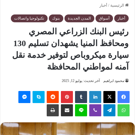
الرئيسية
/
أخبار
أخبار
أسواق
المدن الجديدة
بنوك
تكنولوجيا واتصالات
رئيس البنك الزراعي المصري
ومحافظ المنيا يشهدان تسليم 130
سيارة ميكروباص لتوفير خدمة نقل
آمنه لمواطني المحافظة
محمود ابراهيم
آخر تحديث: يوليو 12, 2025
فيسبوك
‫X
لينكدإن
‏Tumblr
بينتيريست
‏Reddit
سكايب
ماسنجر
واتساب
تيلقرام
ڤايبر
لاين
مشاركة عبر البريد
طباعة