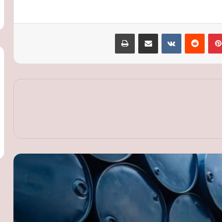
بينتيريست
‏Reddit
‏VKontakte
مشاركة عبر البريد
طباعة
أسعار النفط تتجاوز 80 دولارا للبرميل وسط
مخاوف على الإمدادات وترقب محادثات
مضيق هرمز
محافظ الغربية يصدر قرارا بتعيين المستشار
أحمد صلاح محرم مستشارا قانونيا للمحافظة
أسعار النفط ترتفع مجددًا بأكثر من 1% مع
تصاعد التوترات في الشرق الأوسط
النقل تطلق تحذيرات جديدة لركاب
القطارات: لا تعبروا المزلقانات المغلقة ولا
تصعدوا أثناء الحركة
أسعار الذهب ترتفع عالميًا لليوم الثاني رغم