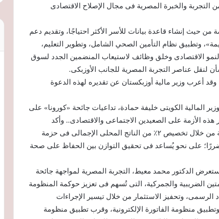
من التجربة والخبرة المصرية فى مجال الإصلاح الاقتصادى
ن حيث إنشاء قاعدة بيانات للأسر الأكثر احتياجًا، وتقديم دعم
مة»، وتطبيق نظام التأمين الصحي الشامل، وتطوير التعليم،
النمو الاقتصادى وخلق وظائف لاستيعاب المنضمين الجدد لسوق
أن لنقل عناصر التجربة المصرية للجانب الأوزبكى.
. وقد أعرب وزير مالية أوزبكستان عن تقديره لهذه الدعوة
زير المالية الكويتى خليفة حمادة، تداعيات جائحة «كورونا» على
ار هذه الأزمة على الصعيدين الاجتماعى والاقتصادى.. وأكد
الدكتور محمد معيط، أن مصر تعاملت بمنهجية استباقية من خلال تخصيص ٢٪ من الناتج المحلى الإجمالى فى حزمة
ضررًا؛ على نحو يُساعد فى تحقيق التوازن بين الحفاظ على صحة
استعرض الدكتور محمد معيط، التجربة المصرية لمواجهة جائحة
ين الضريبية والجمركية، التى تُسهم فى تعزيز حوكمة المنظومة
د الرسمى، وتحفيز الاستثمار من خلال تيسير الإجراءات
 وتطبيق منظومة الفاتورة الإلكترونية، وقرب تطبيق منظومة