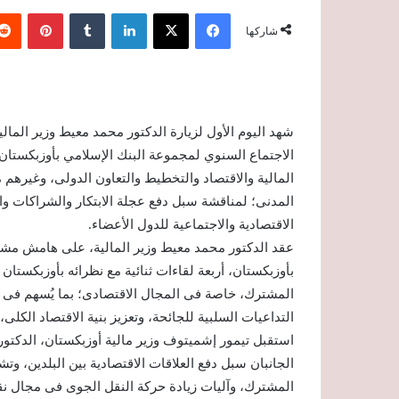
فيسبوك
‫X
لينكدإن
‏Tumblr
بينتيريست
شاركها
شهد اليوم الأول لزيارة الدكتور محمد معيط وزير الما
الاجتماع السنوي لمجموعة البنك الإسلامي بأوزبكستان
المالية والاقتصاد والتخطيط والتعاون الدولى، وغيرهم 
المدنى؛ لمناقشة سبل دفع عجلة الابتكار والشراكات وا
الاقتصادية والاجتماعية للدول الأعضاء.
عقد الدكتور محمد معيط وزير المالية، على هامش مشا
بأوزبكستان، أربعة لقاءات ثنائية مع نظرائه بأوزبكستان 
المشترك، خاصة فى المجال الاقتصادى؛ بما يُسهم فى 
التداعيات السلبية للجائحة، وتعزيز بنية الاقتصاد الكلى
استقبل تيمور إشميتوف وزير مالية أوزبكستان، الدكتور 
الجانبان سبل دفع العلاقات الاقتصادية بين البلدين، 
المشترك، وآليات زيادة حركة النقل الجوى فى مجال نقل