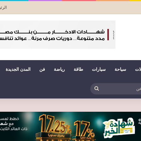
الرئ
لات
سياحة
سيارات
طاقة
رياضة
فن
المدن الجديدة
بي
ظلم
بحث
عن