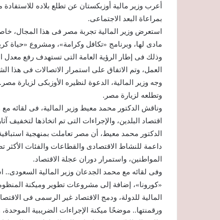
أعرب وزير مالية أوزبكستان عن تطلع بلاده للاستفادة 
بمراعاة البعد الاجتماعى.
استعرض وزير المالية تجربة مصر فى هذا المجال، خاصة م
مادى لها، وبرنامج «تكافل وكرامة»، ومشروع «حياة كري
وذلك فى إطار الرؤية العامة التى تستهدف رفع معدل 
العمل، وتم الاتفاق على استمرار الاتصالات فى هذا الش
وجه وزير المالية، الدعوة لنظيره الأوزبكى لزيارة مصر
وتطلعه لزيارة مصر.
وناقش الدكتور محمد معيط وزير المالية، فى لقائه مع و
اقتصاد البلدين، والإجراءات التى تم اتخاذها لتخفيف آث
داعمة للنشاط الاقتصادى والقطاعات والفئات الأكثر ت
المواطنين، واستمرار دوران عجلة الاقتصاد.
وفى لقائه مع محمد الجدعان وزير المالية السعودى.. 
«كورونا»، إضافة إلى مشروعات تطوير وميكنة المنظومت
المالية للدولة، ودمج الاقتصاد غير الرسمى فى الاقتصا
ورقمنتها.. موضحًا ميكنة الإجراءات الضريبية الموحدة،