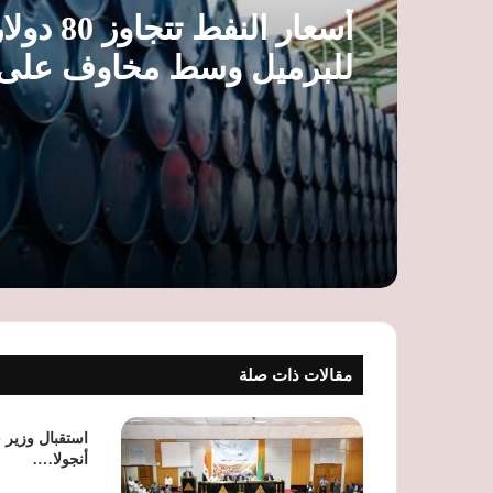
أسعار النفط تتجاوز 80
للبرميل وسط مخاوف على
الإمدادات وترقب محادثات
هرمز
مقالات ذات صلة
استقبال وزير 
أنجولا….