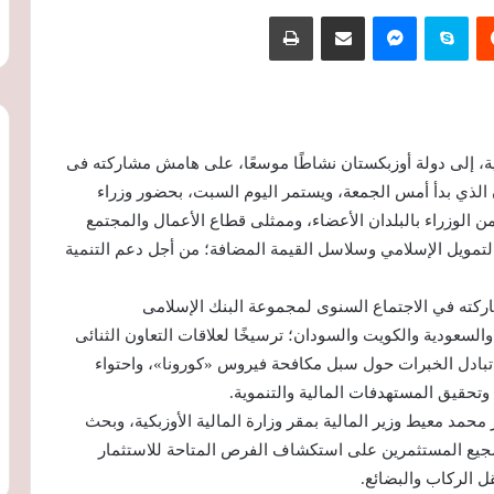
‏Reddit
سكايب
ماسنجر
مشاركة عبر البريد
طباعة
لية، إلى دولة أوزبكستان نشاطًا موسعًا، على هامش مشاركته فى
 الذي بدأ أمس الجمعة، ويستمر اليوم السبت، بحضور وزراء
من الوزراء بالبلدان الأعضاء، وممثلى قطاع الأعمال والمجتمع
لتمويل الإسلامي وسلاسل القيمة المضافة؛ من أجل دعم التنمية
ركته في الاجتماع السنوى لمجموعة البنك الإسلامى
والسعودية والكويت والسودان؛ ترسيخًا لعلاقات التعاون الثنائى
تبادل الخبرات حول سبل مكافحة فيروس «كورونا»، واحتواء
، وتحقيق المستهدفات المالية والتنموية.
محمد معيط وزير المالية بمقر وزارة المالية الأوزبكية، وبحث
وتشجيع المستثمرين على استكشاف الفرص المتاحة للاستثمار
 الركاب والبضائع.