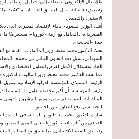
«الإيصال الإلكترونى»، إضافة إلى التعامل مع «الجمارك»
وتطبيق نظا
الاستيراد والتصدير.
أشاد الوزير السعودى بأداء الاقتصاد المصرى، الذى يعك
المصرية فى التعامل مع أزمة «كورونا»، مستعرضًا ما 
حدة «الجائحة».
بحث الدكتور محمد معيط وزير المالية، فى لقائه مع الد
السودانى، سبل دفع التعاون الثنائى فى مختلف المجال
الجاد للاستغلال الأمثل لفرص التعاون الاقتصادى والاست
كما بحث الدكتور محمد معيط وزير المالية، والدكتورة 
الرئيس التنفيذى للمؤسسة الدولية الإسلامية لتمويل ا
رئيس المؤسسة، أن أكبر محفظة تعاون للمؤسسة الدولية
المبادرات التنموية فى مصر، ومنها المشروع القومى «حي
لبحث سبل دفع التعاون بين الجانبين.
شارك الدكتور محمد معيط وزير المالية، فى المائدة ال
التعافى من آثار جائحة «كورونا» على المدى القصير، وم
وتحقيق التقدم الاقتصادى، بما يتسق مع المعايير البيئية