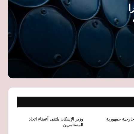
انحسار التوتر في مضيق هرمز وترقب
 دولارا
بيانات الوظائف الأمريكية
رئيس شعبة المخابز ينتقد تسعير الخبز
 مضيق
السياحي: القرار لم يُناقش معنا
«السويدي إليكتريك» تنشئ مجمعًا صناعيًا
جديدًا بالفيوم لإنتاج المكونات الكهربائية
وضفائر السيارات
قبل موسم المولد النبوي.. توقعات بزيادة
أسعار الحلوى رغم انخفاض السكر واستمرار
ضغوط الإنتاج
وزير الاستثمار: طروحات الشركات الكبرى
مفتاح إنهاء هيمنة 3 شركات على المؤشر
الرئيسي للبورصة
خارجية جمهورية
وزير الإسكان يلتقى أعضاء اتحاد
المستثمرين
الكهرباء: تكلفة إنتاج الكيلووات 8.77 جنيه