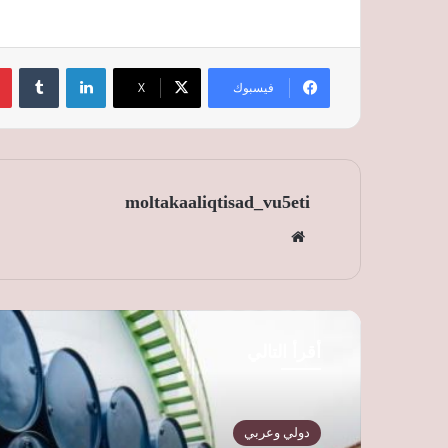
لينكدإن
‏Tumblr
فيسبوك
‫X
moltakaaliqtisad_vu5eti
موق
ع
الوي
ب
أقرأ التالي
دولي وعربي