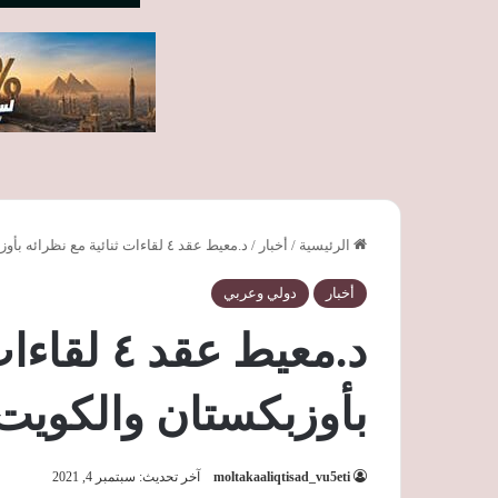
الرئيسية
/
أخبار
/
د.معيط عقد ٤ لقاءات ثنائية مع نظرائه بأوزبكستان والكويت والسعودية والسودان
أخبار
دولي وعربي
د.معيط عقد
بأوزبكستان والكويت
moltakaaliqtisad_vu5eti
آخر تحديث: سبتمبر 4, 2021