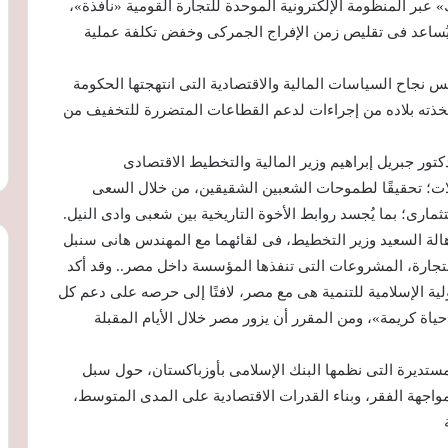
 عبر المنظومة الإلكترونية الموحدة للتجارة القومية «نافذة»،
م التسجيل المسبق للشحنات «ACI»؛ بما يُساعد فى تقليص زمن الإفراج الجمركى وخفض تكلفة عملية
س نجاح السياسات المالية والاقتصادية التى انتهجتها الحكومة
اتخذته بلاده من إجراءات لدعم القطاعات المتضررة للتخفيف من
كتور جبريل إبراهيم وزير المالية والتخطيط الاقتصادى
ات؛ تحقيقًا لطموحات الشعبين الشقيقين، من خلال السعى
ثمارى؛ بما يُجسد روابط الأخوة التاريخية بين شعبى وادى النيل.
هالة السعيد وزير التخطيط، فى لقائهما مع المهندس هانى سنبل
لتجارة، المشروعات التى تنفذها المؤسسة داخل مصر.. وقد أكد
 الإسلامية للتنمية هى مع مصر، لافتًا إلى حرصه على دعم كل
اة كريمة»، ومن المقرر أن يزور مصر خلال الأيام المقبلة
مستديرة التى نظمها البنك الإسلامى بأوزباكستان، حول سبل
واجهة الفقر، وبناء القدرات الاقتصادية على المدى المتوسط،