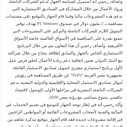
وأضاف رحمي أنه استمرار لسياسة الجهاز لدعم الشركات الناشئة
ورواد الأعمال من خلال المشاركة في الصناديق الاستثمارية التي
تدعم هذه المشروعات ماليا وفنيا قام الجهاز بالتوقيع على مستندات
مساهمة بـ 2 مليون دولار في صندوق P1 Ventures بهدف توفير
التمويل اللازم للشركات الناشئة والتركيز على المشروعات التي
تتمتع بقدرة على المنافسة في الأسواق العالمية خاصة الأسواق
الأفريقية. وأضاف رحمي أن هذا التعاون يتم من خلال البرنامج
الاستثماري الخاص بالجهاز والسابق إطلاقه بنجاح من خلال شراكته
مع البنك الدولي ضمن اتفاقية دعم ريادة الأعمال لخلق فرص عمل
كأول برنامج استثماري مصري لتمويل صناديق الاستثمار العاملة
بجمهورية مصر العربية “FoFs” عن طريق المساهمة في رؤوس
أموال صناديق الاستثمار المحلية والإقليمية والدولية المعنية بدعم
الشركات الناشئة المصرية في مراحلها الأولى للوصول لاقتصاد
تنافسي متنوع يتماشى مع رؤية مصر 2030.
وأكد رحمي أنه في إطار توجه الجهاز للتوسع في تقديم الخدمات غير
المالية والفنية لأصحاب المشروعات القائمة أو المواطنين الراغبين
في إقامة مشروعات جديدة فقد قام الجهاز بتوقيع مذكرة تفاهم بين
الجهاز والبنك التجاري الدولي الذي يعد أحد أبرز وأهم البنوك