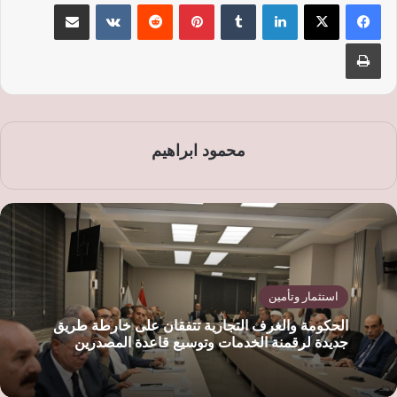
لينكدإن
‏Tumblr
بينتيريست
‏Reddit
‏VKontakte
مشاركة عبر البريد
طباعة
محمود ابراهيم
استثمار وتأمين
الحكومة والغرف التجارية تتفقان على خارطة طريق
جديدة لرقمنة الخدمات وتوسيع قاعدة المصدرين