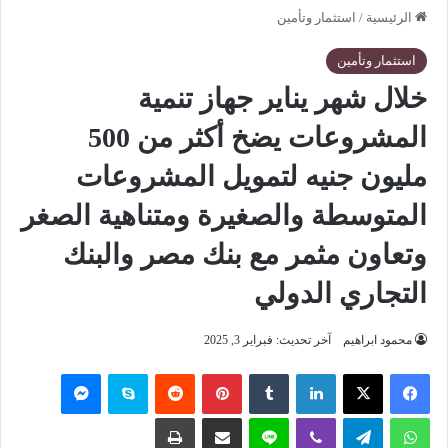
الرئيسية
/
استثمار وتأمين
استثمار وتأمين
خلال شهر يناير جهاز تنمية
المشروعات يضخ أكثر من 500
مليون جنيه لتمويل المشروعات
المتوسطة والصغيرة ومتناهية الصغر
وتعاون مثمر مع بنك مصر والبنك
التجاري الدولي
محمود ابراهيم
آخر تحديث: فبراير 3, 2025
فيسبوك
‫X
لينكدإن
‏Tumblr
بينتيريست
‏Reddit
سكايب
ماسنجر
واتساب
تيلقرام
ڤايبر
لاين
مشاركة عبر البريد
طباعة