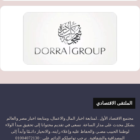
الملتقى الاقتصادي
مجتمع الاقتصاد الأول ..لمتابعة اخبار المال والاعمال، ومتابعة اخبار مصر والعالم
بشكل محدث على مدار الساعة. نسعى في تقديم محتوانا إلى تحقيق مبدأ الولاء
لوطننا الحبيب مصـر، والحفاظ عليه وإعلاء رايته، والانحياز دائـمًا وأبداً إلى
المصداقية والشفافية.. نرحب تواصلكم الدائم على : 01004072130