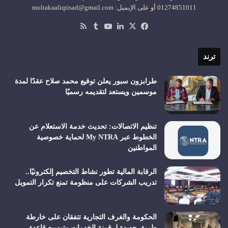
01274851011 أو على الإيميل: moltakaaliqtisad@gmail.com
‫X
فيسبوك
لينكدإن
‫YouTube
ملخص
الموقع
RSS
ترند
طرابزون سبور يعلن توقيع محمد صلاح عقدًا لمدة
موسمين ويستعد لتقديمه رسميًا
تنظيم الاتصالات: تحديث خدمة الاستعلام عن
الخطوط عبر My NTRA لحماية خصوصية
المواطنين
الرقابة المالية تطور نشاط التخصيم إلكترونيًا..
تدريب الشركات على منظومة تمنع تكرار التمويل
الحكومة والغرف التجارية تتفقان على خارطة
طريق جديدة لرقمنة الخدمات وتوسيع قاعدة