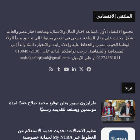
الملتقى الاقتصادي
مجتمع الاقتصاد الأول ..لمتابعة اخبار المال والاعمال، ومتابعة اخبار مصر والعالم
بشكل محدث على مدار الساعة. نسعى في تقديم محتوانا إلى تحقيق مبدأ الولاء
لوطننا الحبيب مصـر، والحفاظ عليه وإعلاء رايته، والانحياز دائـمًا وأبداً إلى
المصداقية والشفافية.. نرحب تواصلكم الدائم على : 01004072130
01274851011 أو على الإيميل: moltakaaliqtisad@gmail.com
‫X
فيسبوك
لينكدإن
‫YouTube
ملخص
الموقع
RSS
ترند
طرابزون سبور يعلن توقيع محمد صلاح عقدًا لمدة
موسمين ويستعد لتقديمه رسميًا
تنظيم الاتصالات: تحديث خدمة الاستعلام عن
الخطوط عبر My NTRA لحماية خصوصية