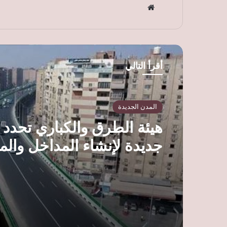
موق
ع
الوي
ب
أقرأ التالي
المدن الجديدة
هيئة الطرق والكباري تحدد
جديدة لإنشاء المداخل والم
على الطرق العامة وتلوح بإل
التراخيص للمخالفين