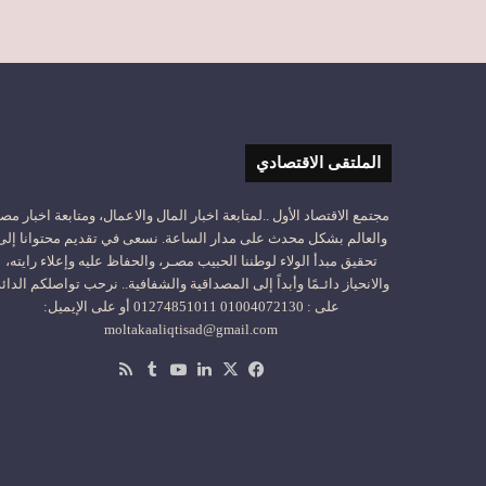
الملتقى الاقتصادي
مجتمع الاقتصاد الأول ..لمتابعة اخبار المال والاعمال، ومتابعة اخبار مص
والعالم بشكل محدث على مدار الساعة. نسعى في تقديم محتوانا إلى
تحقيق مبدأ الولاء لوطننا الحبيب مصـر، والحفاظ عليه وإعلاء رايته،
والانحياز دائـمًا وأبداً إلى المصداقية والشفافية.. نرحب تواصلكم الدائ
على : 01004072130 01274851011 أو على الإيميل:
moltakaaliqtisad@gmail.com
‫X
فيسبوك
لينكدإن
‫YouTube
ملخص
الموقع
RSS