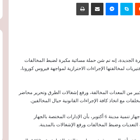
‏Reddit
سكايب
ماسنجر
مشاركة عبر البريد
طباعة
رة الجديدة، إنه تم شن حملة مسائية مكبرة لضبط المخالفات
يريات لمخالفتها الإجراءات الاحترازية لمواجهة فيروس كورونا،
بير من المعدات المخالفة، ورفع إشغالات الطرق وتحرير محاضر
لفات مع اتخاذ كافة الإجراءات القانونية حيال المخالفين.
وفي سياق متصل، صرح المهندس عادل النجار، رئيس جهاز تنمية مدينة 6 أكتوبر، بأن الإدارات المختصة بالجهاز
 التعديات وضبط المخالفات ورفع الإشغالات بالمدينة.