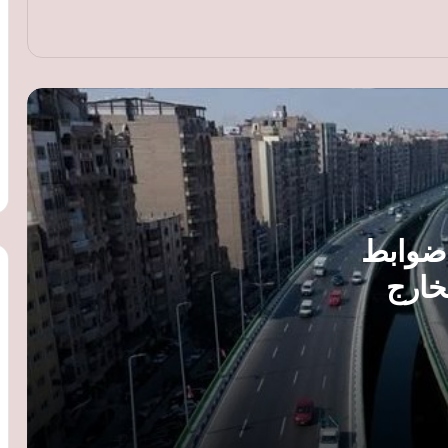
170.6 ألف طن برادة حديد تصل ميناء شرق
بورسعيد على متن السفينة «CAPE
MIRON»
الإسكان الاجتماعي: تسليم 5762 وحدة
سكنية للمستفيدين في جنوب سيناء والتوسع
بمشروعات جديدة
الإسكان تقترب من إقرار تعديلات تنظيم
 ضوابط
اتحاد الشاغلين.. توجيهات بتيسير الإجراءات
وتعزيز صيانة العقارات
خارج
هيئة الطرق والكباري توضح ضوابط إصدار
غاء
تراخيص البناء على الطرق العامة ومسافات
الارتداد
«عامر جروب» تطلق Egypt Boat Club من
بورتو مارينا لدعم سياحة اليخوت في مصر