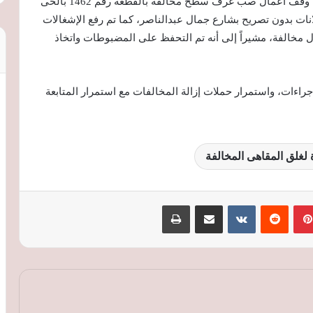
وأوضح المهندس عادل النجار، أن الحملات أسفرت عن وقف أعمال صب غرف سطح مخالفة بالقطعة رقم 1462 بالحى
تركيب إعلانات بدون تصريح بشارع جمال عبدالناصر، كما تم رفع الإشغالات
 مخالفة، مشيراً إلى أنه تم التحفظ على المضبوطات واتخاذ
متابعة تنفيذ الإجراءات، واستمرار حملات إزالة المخالفات مع استمرار المتابعة
 لغلق المقاهى المخالفة
بينتيريست
‏Reddit
‏VKontakte
مشاركة عبر البريد
طباعة
هيئة الطرق والكباري تحدد ضوابط جديدة
لإنشاء المداخل والمخارج على الطرق العامة
وتلوح بإلغاء التراخيص للمخالفين
الإسكان: طرح 15 ألف وحدة للإيجار..
والقيمة الشهرية لن تتجاوز 25% من دخل
الأسرة