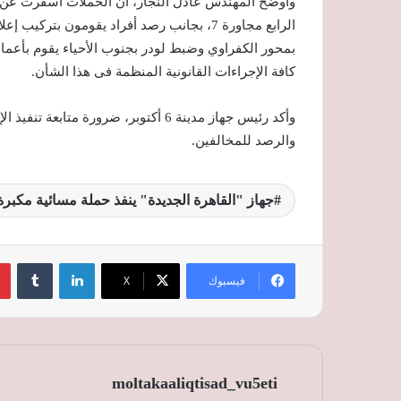
الرابع مجاورة 7، بجانب رصد أفراد يقومون ب
بمحور الكفراوي وضبط لودر بجنوب الأحياء يقوم بأعمال
كافة الإجراءات القانونية المنظمة فى هذا الشأن.
وأكد رئيس جهاز مدينة 6 أكتوبر، ضرورة 
والرصد للمخالفين.
جهاز "القاهرة الجديدة" ينفذ حملة مسائية مكبرة
لينكدإن
‏Tumblr
فيسبوك
‫X
moltakaaliqtisad_vu5eti