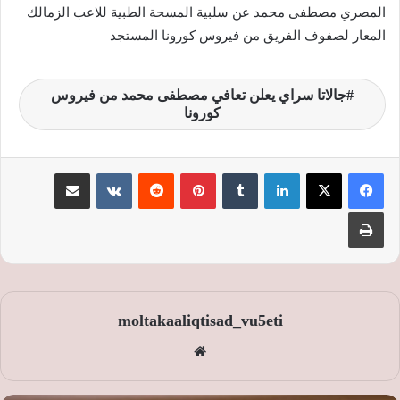
المصري مصطفى محمد عن سلبية المسحة الطبية للاعب الزمالك
المعار لصفوف الفريق من فيروس كورونا المستجد
جالاتا سراي يعلن تعافي مصطفى محمد من فيروس
كورونا
لينكدإن
‏Tumblr
بينتيريست
‏Reddit
‏VKontakte
مشاركة عبر البريد
طباعة
moltakaaliqtisad_vu5eti
موق
ع
الوي