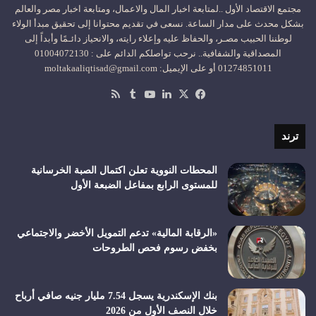
مجتمع الاقتصاد الأول ..لمتابعة اخبار المال والاعمال، ومتابعة اخبار مصر والعالم
بشكل محدث على مدار الساعة. نسعى في تقديم محتوانا إلى تحقيق مبدأ الولاء
لوطننا الحبيب مصـر، والحفاظ عليه وإعلاء رايته، والانحياز دائـمًا وأبداً إلى
المصداقية والشفافية.. نرحب تواصلكم الدائم على : 01004072130
01274851011 أو على الإيميل: moltakaaliqtisad@gmail.com
‫X
فيسبوك
لينكدإن
‫YouTube
ملخص
الموقع
RSS
ترند
المحطات النووية تعلن اكتمال الصبة الخرسانية
للمستوى الرابع بمفاعل الضبعة الأول
«الرقابة المالية» تدعم التمويل الأخضر والاجتماعي
بخفض رسوم فحص الطروحات
بنك الإسكندرية يسجل 7.54 مليار جنيه صافي أرباح
خلال النصف الأول من 2026