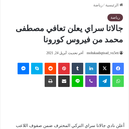
الرئيسية
/
رياضة
رياضة
جالاتا سراي يعلن تعافي مصطفى
محمد من فيروس كورونا
moltakaaliqtisad_vu5eti
آخر تحديث: أبريل 24, 2021
فيسبوك
‫X
لينكدإن
‏Tumblr
بينتيريست
‏Reddit
سكايب
ماسنجر
واتساب
تيلقرام
ڤايبر
لاين
مشاركة عبر البريد
طباعة
أعلن نادي جالاتا سراي التركي المحترف ضمن صفوف اللاعب