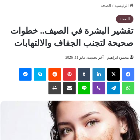
الرئيسية
/
الصحة
الصحة
تقشير البشرة في الصيف.. خطوات
صحيحة لتجنب الجفاف والالتهابات
محمود ابراهيم
آخر تحديث: مايو 11, 2026
فيسبوك
‫X
لينكدإن
‏Tumblr
بينتيريست
‏Reddit
سكايب
ماسنجر
واتساب
تيلقرام
ڤايبر
لاين
مشاركة عبر البريد
طباعة