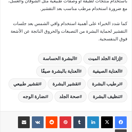
باستخدام منتجات لطيفة أو وصفات طبيعية مثل الشوفان والعسل،
مع ضرورة استخدام مرطب مناسب بعد التقشير.
كما شدد الخبراء على أهمية استخدام واقي الشمس بعد جلسات
التقشير لحماية البشرة من التصبغات والحروق الناتجة عن الأشعة
فوق البنفسجية.
إزالة الجلد الميت
البشرة الحساسة
العناية الصيفية
العناية بالبشرة صيفًا
ترطيب البشرة
تقشير البشرة
تقشير طبيعي
تنظيف البشرة
صحة الجلد
نضارة الوجه
لينكدإن
‏Tumblr
بينتيريست
‏Reddit
‏VKontakte
مشاركة عبر البريد
طباعة