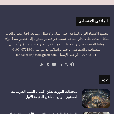
الملتقى الاقتصادي
مجتمع الاقتصاد الأول ..لمتابعة اخبار المال والاعمال، ومتابعة اخبار مصر والعالم
بشكل محدث على مدار الساعة. نسعى في تقديم محتوانا إلى تحقيق مبدأ الولاء
لوطننا الحبيب مصـر، والحفاظ عليه وإعلاء رايته، والانحياز دائـمًا وأبداً إلى
المصداقية والشفافية.. نرحب تواصلكم الدائم على : 01004072130
01274851011 أو على الإيميل: moltakaaliqtisad@gmail.com
‫X
فيسبوك
لينكدإن
‫YouTube
ملخص
الموقع
RSS
ترند
المحطات النووية تعلن اكتمال الصبة الخرسانية
للمستوى الرابع بمفاعل الضبعة الأول