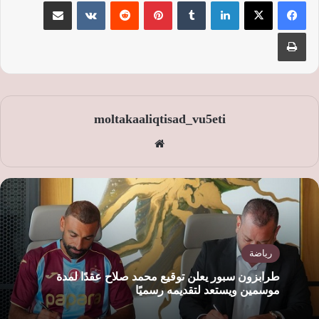
لينكدإن
‏Tumblr
بينتيريست
‏Reddit
‏VKontakte
مشاركة عبر البريد
طباعة
moltakaaliqtisad_vu5eti
موق
ع
الوي
ب
رياضة
طرابزون سبور يعلن توقيع محمد صلاح عقدًا لمدة
موسمين ويستعد لتقديمه رسميًا