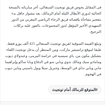
فى المقابل يخوض فريق تونجيث السنغالي، آخر مبارياته بالنسخة
الحالية لدوري الأبطال الليلة أمام الزمالك، بعد مشوار حافل بدء
بتفجير مفاجأة بإقصائه فريق الرجاء الرياضي المغربي من الدور
التمهيدي الأخير المؤهل لدور المجموعات، بالفوز عليه بركلات
الترجيح.
وتبلغ القيمة السوقية لفريق تونجيث السنغالي 425 ألف يورو فقط،
طبقا لموقع ترانسفير ماركت، ومن المنتظر أن يدخل تونجيث اللقاء
بتشكيل مكون من، باي سيسيه في حراسة المرمى، وعبدولاي ديوب
ومامادو سيك ومالك ندوي وبابي سو في الدفاع وبابا ساكو وإبراهيما
ماني وبابي نداي في الوسط، وجبريل سيلا وبول باسيني وبايي ديوب
في الهجوم.
المتوقع للزمالك أمام تونجيث