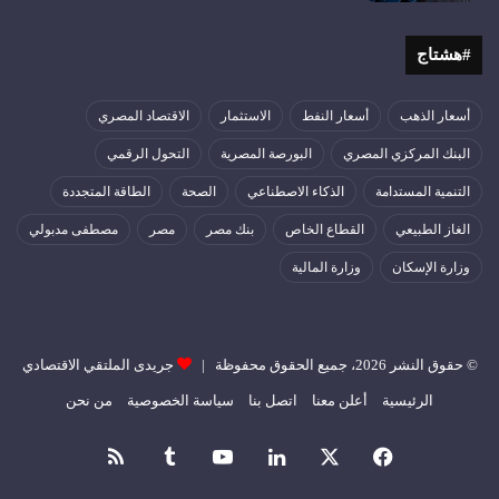
#هشتاج
أسعار الذهب
أسعار النفط
الاستثمار
الاقتصاد المصري
البنك المركزي المصري
البورصة المصرية
التحول الرقمي
التنمية المستدامة
الذكاء الاصطناعي
الصحة
الطاقة المتجددة
الغاز الطبيعي
القطاع الخاص
بنك مصر
مصر
مصطفى مدبولي
وزارة الإسكان
وزارة المالية
© حقوق النشر 2026، جميع الحقوق محفوظة |
جريدى الملتقي الاقتصادي
الرئيسية
أعلن معنا
اتصل بنا
سياسة الخصوصية
من نحن
فيسبوك
‫X
لينكدإن
‫YouTube
ملخص