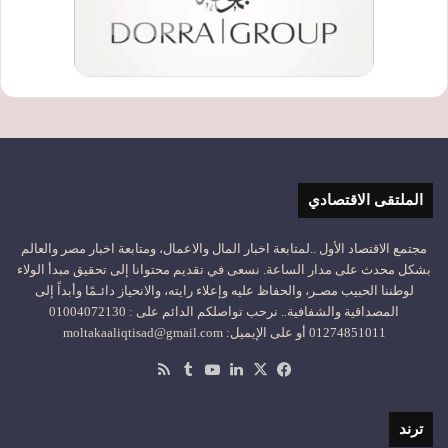
الملتقى الاقتصادي
مجتمع الاقتصاد الأول ..لمتابعة اخبار المال والاعمال، ومتابعة اخبار مصر والعالم
بشكل محدث على مدار الساعة. نسعى في تقديم محتوانا إلى تحقيق مبدأ الولاء
لوطننا الحبيب مصـر، والحفاظ عليه وإعلاء رايته، والانحياز دائـمًا وأبداً إلى
المصداقية والشفافية.. نرحب تواصلكم الدائم على : 01004072130
01274851011 أو على الإيميل: moltakaaliqtisad@gmail.com
‫X
فيسبوك
لينكدإن
‫YouTube
ملخص
الموقع
RSS
ترند