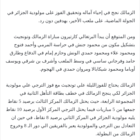
الزمالك نجح في إحياء آماله وتحقيق الفوز على مولودية الجزائر في
الجولة الماضية، على ملعب الأخير، بهدفين دون رد.
ومن المتوقع أن يبدأ البرتغالي كارتيرون مباراة الزمالك وتونجيث
بتشكيل مكون من محمود جنش في حراسة المرمي وأحمد فتوح
ومحمود علاء ومحمود حمدي الونش وحازم إمام في الدفاع وطارق
حامد وفرجاني ساسي في وسط الملعب وأشرف بن شرقي ويوسف
أوباما ومحمود شيكابالا ومروان حمدي في الهجوم.
الزمالك يحتاج للفوزالليلة علي تونجيث مع فوز الترجي علي مولودية
الجزائر لكي ينجح الزمالك في خطف بطاقة التأهل الثانية في
المجموعة الرابعة، حيث يحتل الزمالك المركز الثالث برصيد 5 نقاط
جمعها من 5 مباريات فيما يحتل الترجي المركز الأول برصيد 10 نقاط
يليه مولودية الجزائر في المركز الثاني برصيد 8 نقاط، في حين ان
التعادل بين الترجي والمولودية يعبر بالفريقين الي دور الـ 8 وخروج
الزمالك من البطولة.