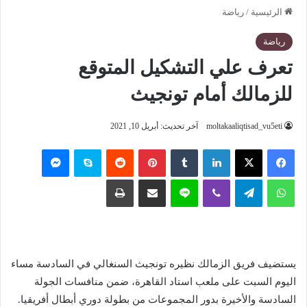
الرئيسية
/
رياضة
رياضة
تعرف علي التشكيل المتوقع
للزمالك أمام تونجيث
moltakaaliqtisad_vu5eti
آخر تحديث: أبريل 10, 2021
فيسبوك
‫X
لينكدإن
‏Tumblr
بينتيريست
‏Reddit
سكايب
ماسنجر
واتساب
تيلقرام
ڤايبر
لاين
مشاركة عبر البريد
طباعة
يستضيف فريق الزمالك نظيره تونجيث السنغالي في السادسة مساء
اليوم السبت على ملعب استاد القاهرة، ضمن منافسات الجولة
السادسة والأخيرة بدور المجموعات من بطولة دوري أبطال أفريقيا.