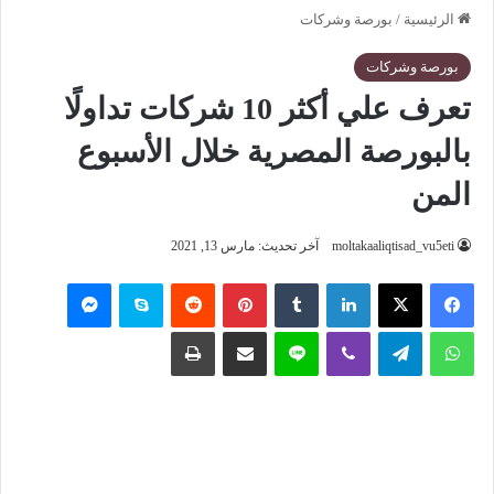
الرئيسية
/
بورصة وشركات
بورصة وشركات
تعرف علي أكثر 10 شركات تداولًا
بالبورصة المصرية خلال الأسبوع
المن
moltakaaliqtisad_vu5eti
آخر تحديث: مارس 13, 2021
فيسبوك
‫X
لينكدإن
‏Tumblr
بينتيريست
‏Reddit
سكايب
ماسنجر
واتساب
تيلقرام
ڤايبر
لاين
مشاركة عبر البريد
طباعة