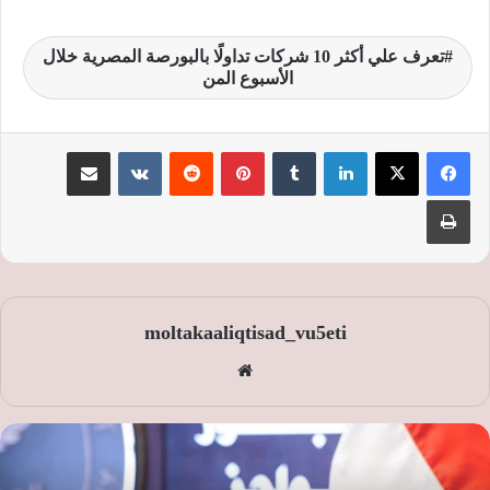
تعرف علي أكثر 10 شركات تداولًا بالبورصة المصرية خلال
الأسبوع المن
لينكدإن
‏Tumblr
بينتيريست
‏Reddit
‏VKontakte
مشاركة عبر البريد
طباعة
moltakaaliqtisad_vu5eti
موق
ع
الوي
ب