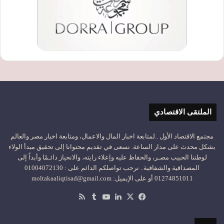
الملتقى الاقتصادي
مجتمع الاقتصاد الأول ..لمتابعة اخبار المال والاعمال، ومتابعة اخبار مصر والعالم
بشكل محدث على مدار الساعة. نسعى في تقديم محتوانا إلى تحقيق مبدأ الولاء
لوطننا الحبيب مصـر، والحفاظ عليه وإعلاء رايته، والانحياز دائـمًا وأبداً إلى
المصداقية والشفافية.. نرحب تواصلكم الدائم على : 01004072130
01274851011 أو على الإيميل: moltakaaliqtisad@gmail.com
‫X
فيسبوك
لينكدإن
‫YouTube
ملخص
الموقع
RSS