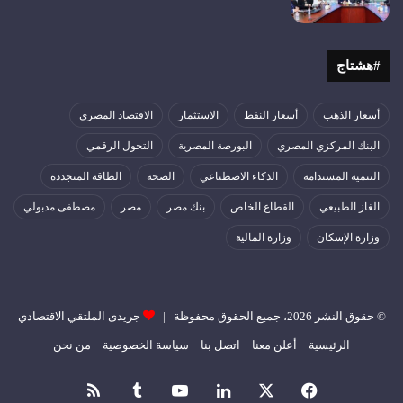
#هشتاج
أسعار الذهب
أسعار النفط
الاستثمار
الاقتصاد المصري
البنك المركزي المصري
البورصة المصرية
التحول الرقمي
التنمية المستدامة
الذكاء الاصطناعي
الصحة
الطاقة المتجددة
الغاز الطبيعي
القطاع الخاص
بنك مصر
مصر
مصطفى مدبولي
وزارة الإسكان
وزارة المالية
© حقوق النشر 2026، جميع الحقوق محفوظة |
جريدى الملتقي الاقتصادي
الرئيسية
أعلن معنا
اتصل بنا
سياسة الخصوصية
من نحن
فيسبوك
‫X
لينكدإن
‫YouTube
ملخص