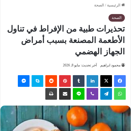
الرئيسية
/
الصحة
الصحة
تحذيرات طبية من الإفراط في تناول
الأطعمة المصنعة بسبب أمراض
الجهاز الهضمي
محمود ابراهيم
آخر تحديث: مايو 8, 2026
فيسبوك
‫X
لينكدإن
‏Tumblr
بينتيريست
‏Reddit
سكايب
ماسنجر
واتساب
تيلقرام
ڤايبر
لاين
مشاركة عبر البريد
طباعة