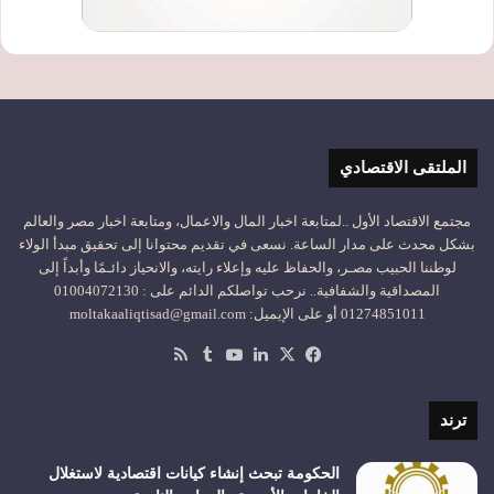
الملتقى الاقتصادي
مجتمع الاقتصاد الأول ..لمتابعة اخبار المال والاعمال، ومتابعة اخبار مصر والعالم
بشكل محدث على مدار الساعة. نسعى في تقديم محتوانا إلى تحقيق مبدأ الولاء
لوطننا الحبيب مصـر، والحفاظ عليه وإعلاء رايته، والانحياز دائـمًا وأبداً إلى
المصداقية والشفافية.. نرحب تواصلكم الدائم على : 01004072130
01274851011 أو على الإيميل: moltakaaliqtisad@gmail.com
‫X
فيسبوك
لينكدإن
‫YouTube
ملخص
الموقع
RSS
ترند
الحكومة تبحث إنشاء كيانات اقتصادية لاستغلال