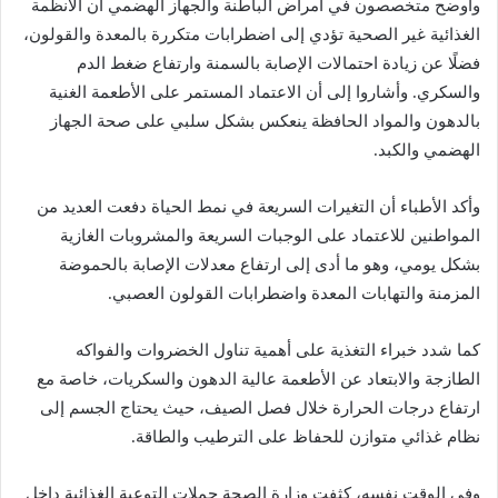
وأوضح متخصصون في أمراض الباطنة والجهاز الهضمي أن الأنظمة
الغذائية غير الصحية تؤدي إلى اضطرابات متكررة بالمعدة والقولون،
فضلًا عن زيادة احتمالات الإصابة بالسمنة وارتفاع ضغط الدم
والسكري. وأشاروا إلى أن الاعتماد المستمر على الأطعمة الغنية
بالدهون والمواد الحافظة ينعكس بشكل سلبي على صحة الجهاز
الهضمي والكبد.
وأكد الأطباء أن التغيرات السريعة في نمط الحياة دفعت العديد من
المواطنين للاعتماد على الوجبات السريعة والمشروبات الغازية
بشكل يومي، وهو ما أدى إلى ارتفاع معدلات الإصابة بالحموضة
المزمنة والتهابات المعدة واضطرابات القولون العصبي.
كما شدد خبراء التغذية على أهمية تناول الخضروات والفواكه
الطازجة والابتعاد عن الأطعمة عالية الدهون والسكريات، خاصة مع
ارتفاع درجات الحرارة خلال فصل الصيف، حيث يحتاج الجسم إلى
نظام غذائي متوازن للحفاظ على الترطيب والطاقة.
وفي الوقت نفسه، كثفت وزارة الصحة حملات التوعية الغذائية داخل