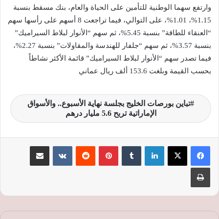
وارتفع سهما الوطنية للتأمين على الحياة والعام، بنك مسقط بنسبة
1.15%، 1.01%، على التوالي، فيما تراجعت 8 أسهم على رأسها سهم
“العنقاء للطاقة” بنسبة 5.45%، ثم سهم “الأنوار لبلاط السيراميك”
بنسبة 3.57%، ثم سهم “جلفار للهندسة والمقاولات” بنسبة 2.27%،
فيما تصدر سهم “الأنوار لبلاط السيراميك” قائمة الأكثر نشاطاً
بحسب القيمة وبلغت 153.6 ألف ريال عماني
تباين بورصات الخليج بجلسة نهاية الأسبوع.. والأسواق
الإماراتية تربح 5.6 مليار درهم
لينكدإن
‏Tumblr
بينتيريست
‏Reddit
‏VKontakte
مشاركة عبر البريد
طباعة