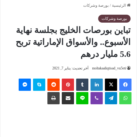
الرئيسية
/
بورصة وشركات
بورصة وشركات
تباين بورصات الخليج بجلسة نهاية
الأسبوع.. والأسواق الإماراتية تربح
5.6 مليار درهم
moltakaaliqtisad_vu5eti
آخر تحديث: يناير 7, 2021
فيسبوك
‫X
لينكدإن
‏Tumblr
بينتيريست
‏Reddit
سكايب
ماسنجر
واتساب
تيلقرام
ڤايبر
لاين
مشاركة عبر البريد
طباعة