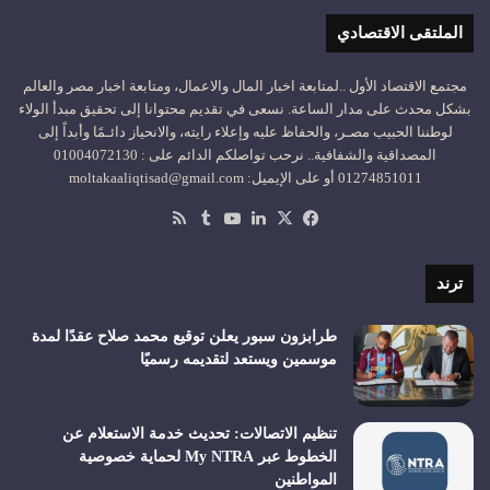
الملتقى الاقتصادي
مجتمع الاقتصاد الأول ..لمتابعة اخبار المال والاعمال، ومتابعة اخبار مصر والعالم
بشكل محدث على مدار الساعة. نسعى في تقديم محتوانا إلى تحقيق مبدأ الولاء
لوطننا الحبيب مصـر، والحفاظ عليه وإعلاء رايته، والانحياز دائـمًا وأبداً إلى
المصداقية والشفافية.. نرحب تواصلكم الدائم على : 01004072130
01274851011 أو على الإيميل: moltakaaliqtisad@gmail.com
‫X
فيسبوك
لينكدإن
‫YouTube
ملخص
الموقع
RSS
ترند
طرابزون سبور يعلن توقيع محمد صلاح عقدًا لمدة
موسمين ويستعد لتقديمه رسميًا
تنظيم الاتصالات: تحديث خدمة الاستعلام عن
الخطوط عبر My NTRA لحماية خصوصية
المواطنين