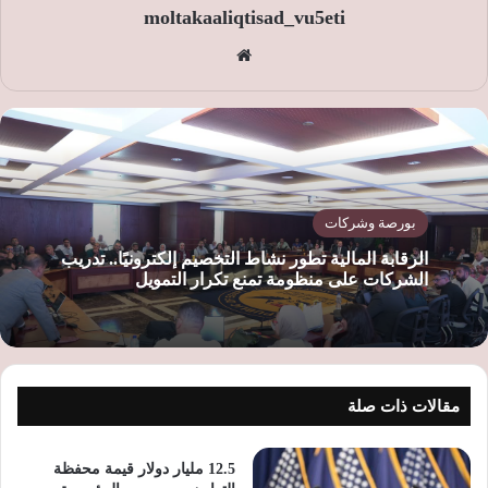
moltakaaliqtisad_vu5eti
موق
ع
الوي
ب
بورصة وشركات
الرقابة المالية تطور نشاط التخصيم إلكترونيًا.. تدريب
الشركات على منظومة تمنع تكرار التمويل
مقالات ذات صلة
12.5 مليار دولار قيمة محفظة