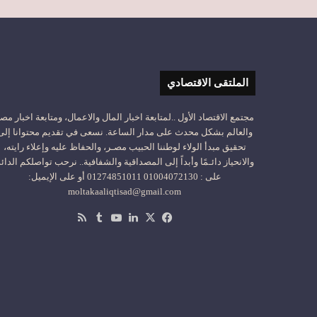
الملتقى الاقتصادي
مجتمع الاقتصاد الأول ..لمتابعة اخبار المال والاعمال، ومتابعة اخبار مص
والعالم بشكل محدث على مدار الساعة. نسعى في تقديم محتوانا إلى
تحقيق مبدأ الولاء لوطننا الحبيب مصـر، والحفاظ عليه وإعلاء رايته،
والانحياز دائـمًا وأبداً إلى المصداقية والشفافية.. نرحب تواصلكم الدائ
على : 01004072130 01274851011 أو على الإيميل:
moltakaaliqtisad@gmail.com
‫X
فيسبوك
لينكدإن
‫YouTube
ملخص
الموقع
RSS