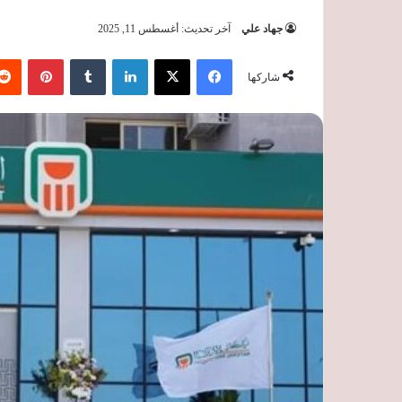
جهاد علي
آخر تحديث: أغسطس 11, 2025
فيسبوك
‫X
لينكدإن
‏Tumblr
بينتيريست
شاركها