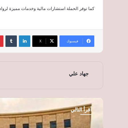
كما توفر الحملة استشارات مالية وخدمات مميزة لرواد 
لينكدإن
‏Tumblr
فيسبوك
‫X
جهاد علي
أقرأ التالي