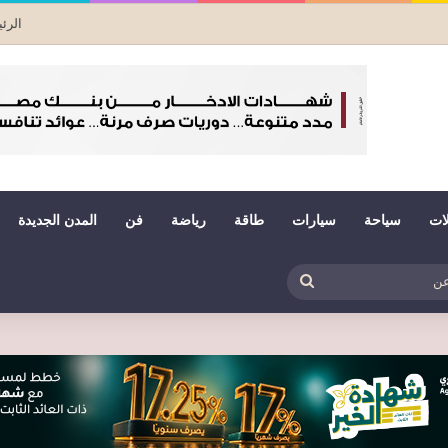
الرئ
لات
سياحة
سيارات
طاقة
رياضة
فن
المدن الجديدة
بي
ظلم
بحث
عن