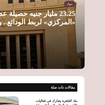
بنوك
23.25 مليار جنيه حصيلة ع
«المركزي» لربط الودائع.. و
ال
جنيه
مقالات ذات صلة
بنك القاهرة يشارك فى فعاليات