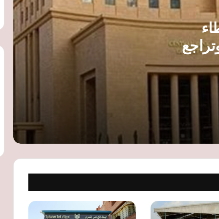
البنك المركزي المصري يطلق البوابة
طاء
الإلكترونية للجنة الاستقرار المالي الإفريقية
لتعزيز التعاون القاري
تراجع
HSBC: مصر سوق استراتيجية.. وبيع خدمات
سيولة المحلية إلى 15.26 تريليون
الأفراد للإمارات دبي الوطني لا يؤثر على
دعم الشركات والمؤسسات
صفقة مصرفية جديدة.. الإمارات دبي
الوطني – مصر يستحوذ على أعمال الأفراد
في «إتش إس بي سي مصر»
«حدث بياناتك في مصر».. مبادرة جديدة
لتحديث الحسابات البنكية للمصريين بالخارج
عبر السفارات والقنصليات
البنك المركزي: طلبات المستثمرين على
أذون الخزانة تقفز إلى 186 مليار جنيه في
مزاد اليوم