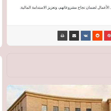
الأعمال لضمان نجاح مشروعاتهم، وتعزيز الاستدامة المالية.
23.25 مليار جنيه حصيلة عطاء «المركزي»
بينتيريست
‏Reddit
‏VKontakte
مشاركة عبر البريد
طباعة
لربط الودائع.. وتراجع السيولة المحلية إلى
15.26 تريليون جنيه
البنك المركزي: تنفيذ 1.74 مليون عملية
تسوية لحظية بقيمة 190.489 تريليون جنيه
في 7 أشهر
ارتفاع صافي الأصول الأجنبية للجهاز
المصرفي إلى 1.378 تريليون جنيه بنهاية
يونيو
أسعار الدولار تتراجع مجددًا في البنوك
المصرية.. والجنيه يحقق أعلى مستوياته في
3 أشهر