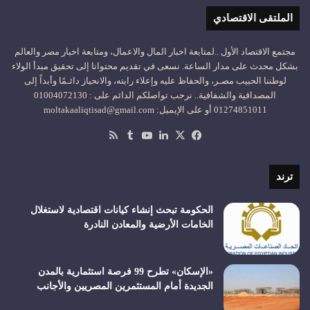
الملتقى الاقتصادي
مجتمع الاقتصاد الأول ..لمتابعة اخبار المال والاعمال، ومتابعة اخبار مصر والعالم
بشكل محدث على مدار الساعة. نسعى في تقديم محتوانا إلى تحقيق مبدأ الولاء
لوطننا الحبيب مصـر، والحفاظ عليه وإعلاء رايته، والانحياز دائـمًا وأبداً إلى
المصداقية والشفافية.. نرحب تواصلكم الدائم على : 01004072130
01274851011 أو على الإيميل: moltakaaliqtisad@gmail.com
‫X
فيسبوك
لينكدإن
‫YouTube
ملخص
الموقع
RSS
ترند
الحكومة تبحث إنشاء كيانات اقتصادية لاستغلال
الخامات الأرضية والمعادن النادرة
«الإسكان» تطرح 99 فرصة استثمارية بالمدن
الجديدة أمام المستثمرين المصريين والأجانب