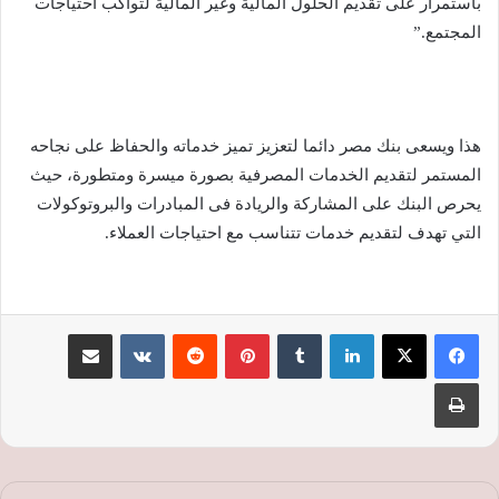
باستمرار على تقديم الحلول المالية وغير المالية لتواكب احتياجات
المجتمع.”
هذا ويسعى بنك مصر دائما لتعزيز تميز خدماته والحفاظ على نجاحه
المستمر لتقديم الخدمات المصرفية بصورة ميسرة ومتطورة، حيث
يحرص البنك على المشاركة والريادة فى المبادرات والبروتوكولات
التي تهدف لتقديم خدمات تتناسب مع احتياجات العملاء.
لينكدإن
‏Tumblr
بينتيريست
‏Reddit
‏VKontakte
مشاركة عبر البريد
طباعة