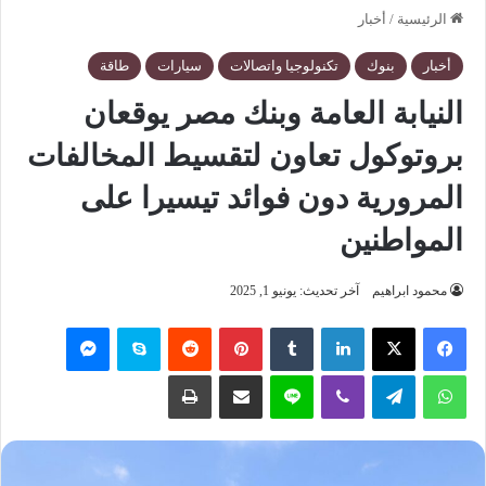
الرئيسية
/
أخبار
أخبار
بنوك
تكنولوجيا واتصالات
سيارات
طاقة
النيابة العامة وبنك مصر يوقعان
بروتوكول تعاون لتقسيط المخالفات
المرورية دون فوائد تيسيرا على
المواطنين
محمود ابراهيم
آخر تحديث: يونيو 1, 2025
فيسبوك
‫X
لينكدإن
‏Tumblr
بينتيريست
‏Reddit
سكايب
ماسنجر
واتساب
تيلقرام
ڤايبر
لاين
مشاركة عبر البريد
طباعة