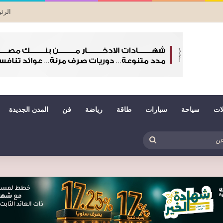
الرئ
لات
سياحة
سيارات
طاقة
رياضة
فن
المدن الجديدة
بي
ظلم
بحث
عن