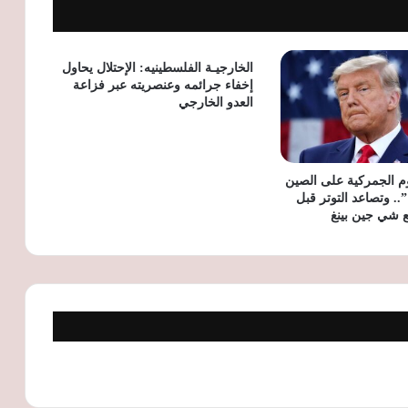
البنك الدولي يمنح جنوب أفريقيا قرضًا بـ1.5
مليار دولار لتطوير الكهرباء والنقل والمياه
الخارجيـة الفلسطينيه: الإحتلال يحاول
إخفاء جرائمه وعنصريته عبر فزاعة
العدو الخارجي
سويسرا تدعم لاجئي أفغانستان بـ2.4 مليون
دولار عبر مفوضية الأمم المتحدة
م الجمركية على الصين
. وتصاعد التوتر قبل
 شي جين بينغ