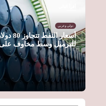
أقرأ التالي
دولي وعربي
أسعار النفط تتجاوز 80
للبرميل وسط مخاوف على
الإمدادات وترقب محادثات
هرمز