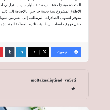
المتحدة مؤخرًا دعمًا بقيمة 1.7
الإطلاق لمشروع بنية تحتية خارجي. بالإضافة إلى ذلك ،
متوفر لتسهيل الصادرات البريطانية إلى مصر.بين تمويل 
خلال فروع جامعات بريطانية ، تلتزم المملكة المتحدة بد
لينكدإن
‏Tumblr
فيسبوك
‫X
moltakaaliqtisad_vu5eti
موق
ع
الوي
ب