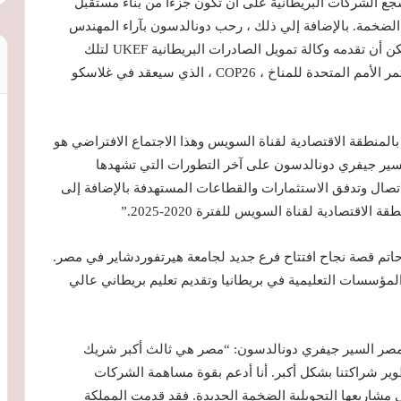
لسبع في إفريقيا بحلول عام 2022. كما شجع الشركات البريطانية على أن تكون جزءًا من بناء مستقبل
الضخمة. بالإضافة إلي ذلك ، رحب دونالدسون بآراء المهندس
زكي حول المشاريع ذات الأولوية وشرح الدعم الذي يمكن أن تقدمه وكالة تمويل الصادرات البريطانية UKEF لتلك
المشاريع. و ناقش دونالدسون أيضًا خطط بريطانيا لمؤتمر الأمم المتحدة للمناخ ، COP26 ، الذي سيعقد في غلاسكو
بالمنطقة الاقتصادية لقناة السويس وهذا الاجتماع الافتراضي هو
لسير جيفري دونالدسون على آخر التطورات التي تشهدها
اتصال وتدفق الاستثمارات والقطاعات المستهدفة بالإضافة إلى
اقتصادية لقناة السويس للفترة 2020-2025.”
حاتم قصة نجاح افتتاح فرع جديد لجامعة هيرتفوردشاير في مصر.
مؤسسات التعليمية في بريطانيا وتقديم تعليم بريطاني عالي
ى مصر السير جيفري دونالدسون: “مصر هي ثالث أكبر شريك
تطوير شراكتنا بشكل أكبر. أنا أدعم بقوة مساهمة الشركات
 مشاريعها التحويلية الضخمة الجديدة. فقد قدمت المملكة