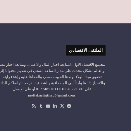
الملتقى الاقتصادي
مجتمع الاقتصاد الأول ..لمتابعة اخبار المال والاعمال، ومتابعة اخبار مص
والعالم بشكل محدث على مدار الساعة. نسعى في تقديم محتوانا إلى
تحقيق مبدأ الولاء لوطننا الحبيب مصـر، والحفاظ عليه وإعلاء رايته،
والانحياز دائـمًا وأبداً إلى المصداقية والشفافية.. نرحب تواصلكم الدائ
على : 01004072130 01274851011 أو على الإيميل:
moltakaaliqtisad@gmail.com
‫X
فيسبوك
لينكدإن
‫YouTube
ملخص
الموقع
RSS