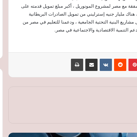
 مليار جنيه إسترليني لصفقة مع مصر لمشروع المونوريل ، أكبر مبلغ تمويل قدمته على
 هناك مليار جنيه إسترليني من تمويل الصادرات البريطانية
مشاريع البنية التحتية الجامعية ، ودعمنا للتعليم في مصر من
عم التنمية الاقتصادية والاجتماعية في مصر.
بينتيريست
‏Reddit
‏VKontakte
مشاركة عبر البريد
طباعة
أسعار النفط تتجاوز 80 دولارا للبرميل وسط
مخاوف على الإمدادات وترقب محادثات
مضيق هرمز
أسعار النفط ترتفع مجددًا بأكثر من 1% مع
تصاعد التوترات في الشرق الأوسط
أسعار الذهب ترتفع عالميًا لليوم الثاني رغم
انحسار التوتر في مضيق هرمز وترقب
بيانات الوظائف الأمريكية