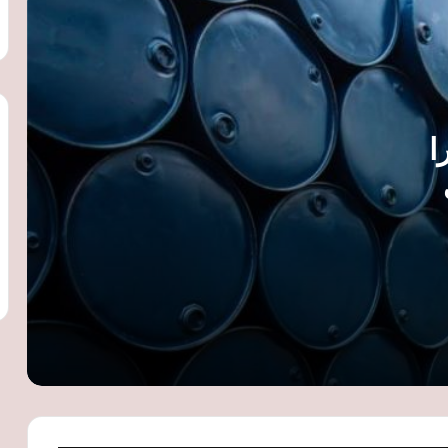
أوبك بلس يوافق على زيادة إنتاج النفط 188
ألف برميل يوميًا اعتبارًا من سبتمبر
تباطؤ تضخم أسعار المنتجين في جنوب
 دولارا
أفريقيا إلى 7.5% خلال يونيو
تراجع التبادل التجاري بين مصر ومدغشقر
 مضيق
إلى 122.8 مليون دولار خلال 2025 رغم نمو
الاستثمارات
التوترات الروسية الأوكرانية ترفع أسعار
القمح عالميًا.. ومخزون مصر الاستراتيجي
يؤمن الاحتياجات حتى مارس 2027
أسعار النفط تقفز لأعلى مستوى في 6
أسابيع مع تصاعد التوترات بالشرق الأوسط
وتهديدات الحوثيين للملاحة