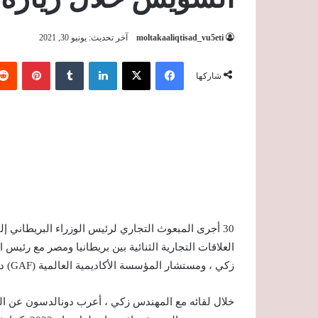
moltakaaliqtisad_vu5eti
آخر تحديث: يونيو 30, 2021
فيسبوك
‫X
لينكدإن
‏Tumblr
بينتيريست
شاركها
30 أجرى المبعوث التجاري لرئيس الوزراء البريطاني 
العلاقات التجارية الثنائية بين بريطانيا ومصر مع رئيس
زكي ، ومستشار المؤسسة الأكاديمية العالمية (GAF) د. أميمة حاتم.
خلال لقائه مع المهندس زكي ، أعرب دونالدسون عن التز