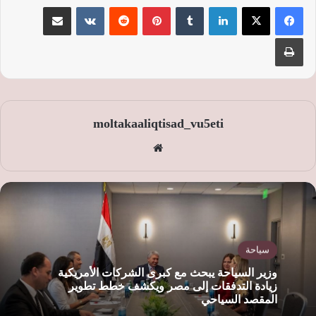
لينكدإن
‏Tumblr
بينتيريست
‏Reddit
‏VKontakte
مشاركة عبر البريد
طباعة
moltakaaliqtisad_vu5eti
موق
ع
الوي
ب
سياحة
وزير السياحة يبحث مع كبرى الشركات الأمريكية
زيادة التدفقات إلى مصر ويكشف خطط تطوير
المقصد السياحي