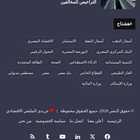
التراخيص للمخالفين
#هشتاج
أسعار الذهب
أسعار النفط
الاستثمار
الاقتصاد المصري
البنك المركزي المصري
البورصة المصرية
التحول الرقمي
التنمية المستدامة
الذكاء الاصطناعي
الصحة
الطاقة المتجددة
الغاز الطبيعي
القطاع الخاص
بنك مصر
مصر
مصطفى مدبولي
وزارة الإسكان
وزارة المالية
© حقوق النشر 2026، جميع الحقوق محفوظة |
جريدى الملتقي الاقتصادي
الرئيسية
أعلن معنا
اتصل بنا
سياسة الخصوصية
من نحن
فيسبوك
‫X
لينكدإن
‫YouTube
ملخص