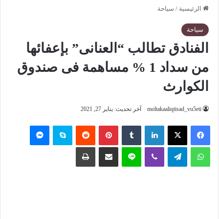
الرئيسية
/
سياحة
سياحة
الفنادق تطالب “العنانى” بإعفائها
من سداد 1 % مساهمة فى صندوق
الكوارث
moltakaaliqtisad_vu5eti
آخر تحديث: يناير 27, 2021
فيسبوك
‫X
لينكدإن
‏Tumblr
بينتيريست
‏Reddit
سكايب
ماسنجر
واتساب
تيلقرام
ڤايبر
لاين
مشاركة عبر البريد
طباعة