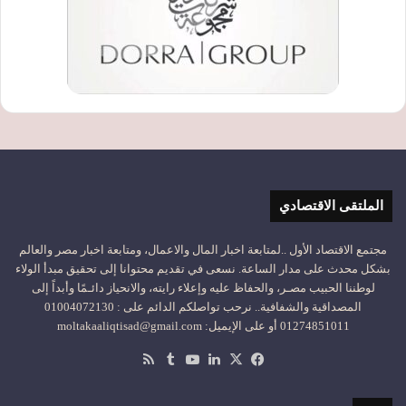
الملتقى الاقتصادي
مجتمع الاقتصاد الأول ..لمتابعة اخبار المال والاعمال، ومتابعة اخبار مصر والعالم
بشكل محدث على مدار الساعة. نسعى في تقديم محتوانا إلى تحقيق مبدأ الولاء
لوطننا الحبيب مصـر، والحفاظ عليه وإعلاء رايته، والانحياز دائـمًا وأبداً إلى
المصداقية والشفافية.. نرحب تواصلكم الدائم على : 01004072130
01274851011 أو على الإيميل: moltakaaliqtisad@gmail.com
‫X
فيسبوك
لينكدإن
‫YouTube
ملخص
الموقع
RSS