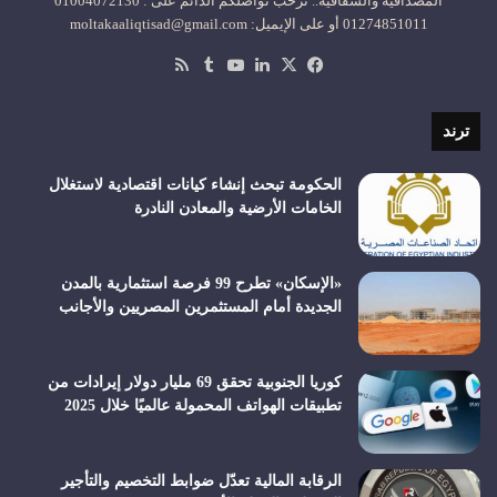
المصداقية والشفافية.. نرحب تواصلكم الدائم على : 01004072130
01274851011 أو على الإيميل: moltakaaliqtisad@gmail.com
‫X
فيسبوك
لينكدإن
‫YouTube
ملخص
الموقع
RSS
ترند
الحكومة تبحث إنشاء كيانات اقتصادية لاستغلال
الخامات الأرضية والمعادن النادرة
«الإسكان» تطرح 99 فرصة استثمارية بالمدن
الجديدة أمام المستثمرين المصريين والأجانب
كوريا الجنوبية تحقق 69 مليار دولار إيرادات من
تطبيقات الهواتف المحمولة عالميًا خلال 2025
الرقابة المالية تعدّل ضوابط التخصيم والتأجير