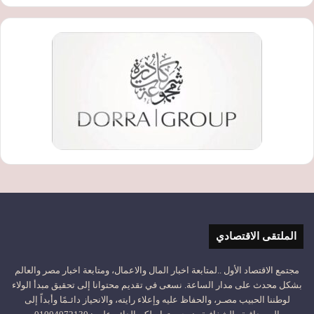
الملتقى الاقتصادي
مجتمع الاقتصاد الأول ..لمتابعة اخبار المال والاعمال، ومتابعة اخبار مصر والعالم
بشكل محدث على مدار الساعة. نسعى في تقديم محتوانا إلى تحقيق مبدأ الولاء
لوطننا الحبيب مصـر، والحفاظ عليه وإعلاء رايته، والانحياز دائـمًا وأبداً إلى