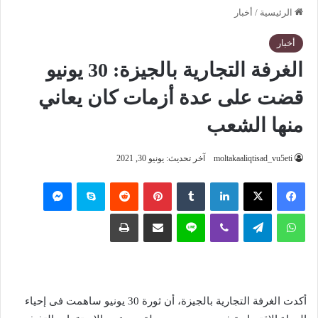
الرئيسية
/
أخبار
أخبار
الغرفة التجارية بالجيزة: 30 يونيو
قضت على عدة أزمات كان يعاني
منها الشعب
moltakaaliqtisad_vu5eti
آخر تحديث: يونيو 30, 2021
فيسبوك
‫X
لينكدإن
‏Tumblr
بينتيريست
‏Reddit
سكايب
ماسنجر
واتساب
تيلقرام
ڤايبر
لاين
مشاركة عبر البريد
طباعة
أكدت الغرفة التجارية بالجيزة، أن ثورة 30 يونيو ساهمت فى إحياء