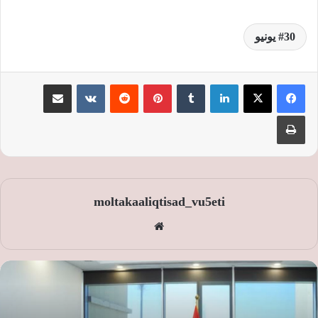
30 يونيو
لينكدإن
‏Tumblr
بينتيريست
‏Reddit
‏VKontakte
مشاركة عبر البريد
طباعة
moltakaaliqtisad_vu5eti
موق
ع
الوي
ب