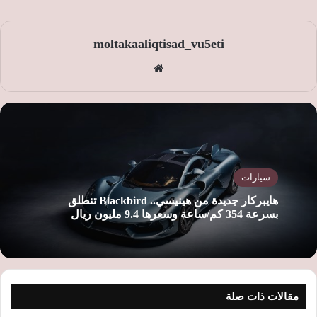
moltakaaliqtisad_vu5eti
موق
ع
الوي
ب
سيارات
هايبركار جديدة من هينيسي.. Blackbird تنطلق
بسرعة 354 كم/ساعة وسعرها 9.4 مليون ريال
مقالات ذات صلة