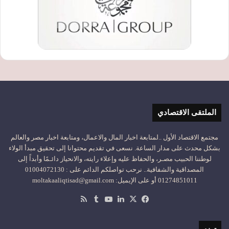
الملتقى الاقتصادي
مجتمع الاقتصاد الأول ..لمتابعة اخبار المال والاعمال، ومتابعة اخبار مصر والعالم
بشكل محدث على مدار الساعة. نسعى في تقديم محتوانا إلى تحقيق مبدأ الولاء
لوطننا الحبيب مصـر، والحفاظ عليه وإعلاء رايته، والانحياز دائـمًا وأبداً إلى
المصداقية والشفافية.. نرحب تواصلكم الدائم على : 01004072130
01274851011 أو على الإيميل: moltakaaliqtisad@gmail.com
‫X
فيسبوك
لينكدإن
‫YouTube
ملخص
الموقع
RSS