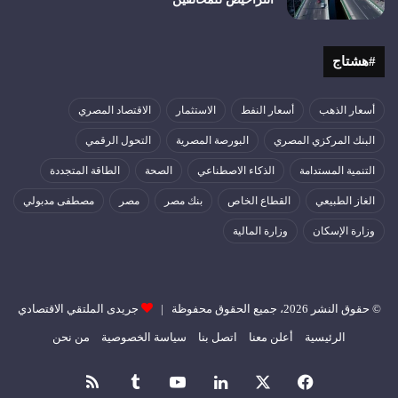
#هشتاج
أسعار الذهب
أسعار النفط
الاستثمار
الاقتصاد المصري
البنك المركزي المصري
البورصة المصرية
التحول الرقمي
التنمية المستدامة
الذكاء الاصطناعي
الصحة
الطاقة المتجددة
الغاز الطبيعي
القطاع الخاص
بنك مصر
مصر
مصطفى مدبولي
وزارة الإسكان
وزارة المالية
© حقوق النشر 2026، جميع الحقوق محفوظة |
جريدى الملتقي الاقتصادي
الرئيسية
أعلن معنا
اتصل بنا
سياسة الخصوصية
من نحن
فيسبوك
‫X
لينكدإن
‫YouTube
ملخص