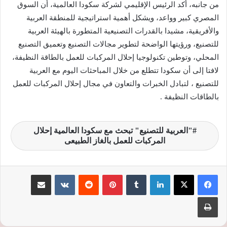
من جانبه، أكد الرئيس الإقليمي لشركة سكودا العالمية، أن السوق
المصري كبير وواعد، ويشكل أهمية استراتيجية للمنطقة العربية
والأفريقية، مشيدا بالقدرات التصنيعية المتطورة بالهيئة العربية
للتصنيع، ورؤيتها الواضحة لتطوير مجالات التصنيع وتعميق التصنيع
المحلي، وتوطين تكنولوجيا إحلال المركبات للعمل بالطاقة النظيفة،
لافتا إلى أن سكودا تتطلع من خلال المباحثات اليوم مع العربية
للتصنيع ، لتبادل الخبرات والتعاون في مجال إحلال المركبات للعمل
بالطاقات النظيفة .
"العربية للتصنيع" تبحث مع سكودا العالمية إحلال
المركبات للعمل بالغاز الطبيعى
لينكدإن
‏Tumblr
بينتيريست
‏Reddit
‏VKontakte
مشاركة عبر البريد
طباعة