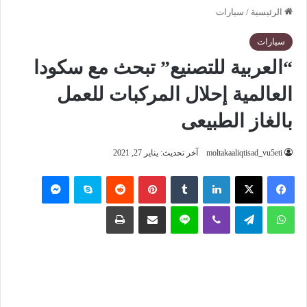
الرئيسية
/
سيارات
سيارات
“العربية للتصنيع” تبحث مع سكودا
العالمية إحلال المركبات للعمل
بالغاز الطبيعى
moltakaaliqtisad_vu5eti
آخر تحديث: يناير 27, 2021
فيسبوك
‫X
لينكدإن
‏Tumblr
بينتيريست
‏Reddit
سكايب
ماسنجر
واتساب
تيلقرام
ڤايبر
لاين
مشاركة عبر البريد
طباعة