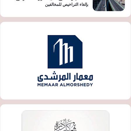
بإلغاء التراخيص للمخالفين