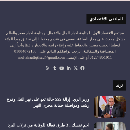
الملتقى الاقتصادي
مجتمع الاقتصاد الأول ..لمتابعة اخبار المال والاعمال، ومتابعة اخبار مصر والعالم
بشكل محدث على مدار الساعة. نسعى في تقديم محتوانا إلى تحقيق مبدأ الولاء
لوطننا الحبيب مصـر، والحفاظ عليه وإعلاء رايته، والانحياز دائـمًا وأبداً إلى
المصداقية والشفافية.. نرحب تواصلكم الدائم على : 01004072130
01274851011 أو على الإيميل: moltakaaliqtisad@gmail.com
‫X
فيسبوك
لينكدإن
‫YouTube
ملخص
الموقع
RSS
ترند
وزير الري: إزالة 555 حالة تعدٍ على نهر النيل وفرع
رشيد ومواصلة حماية مجرى النهر
احمِ نفسك.. 3 طرق فعالة للوقاية من نزلات البرد