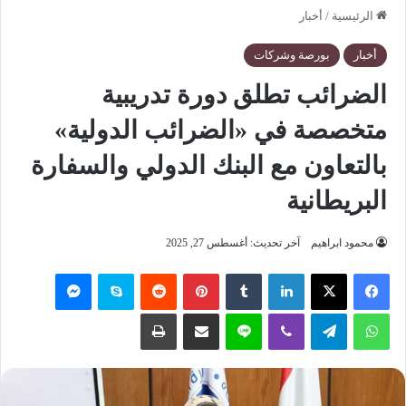
الرئيسية
/
أخبار
أخبار
بورصة وشركات
الضرائب تطلق دورة تدريبية
متخصصة في «الضرائب الدولية»
بالتعاون مع البنك الدولي والسفارة
البريطانية
محمود ابراهيم
آخر تحديث: أغسطس 27, 2025
فيسبوك
‫X
لينكدإن
‏Tumblr
بينتيريست
‏Reddit
سكايب
ماسنجر
واتساب
تيلقرام
ڤايبر
لاين
مشاركة عبر البريد
طباعة