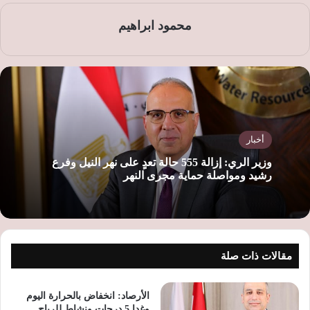
محمود ابراهيم
أخبار
وزير الري: إزالة 555 حالة تعدٍ على نهر النيل وفرع
رشيد ومواصلة حماية مجرى النهر
مقالات ذات صلة
الأرصاد: انخفاض بالحرارة اليوم
وغدا 5 درجات ونشاط للرياح