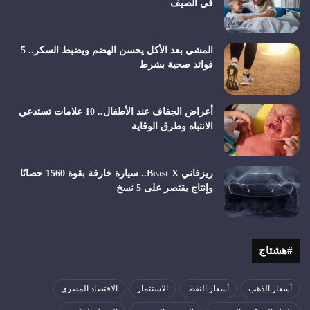
في الصيف
المشي بعد الأكل يحسن الهضم ويضبط السكر.. 5
فوائد صحية بشرط
أعراض الجفاف عند الأطفال.. 10 علامات تستدعي
الانتباه وطرق الوقاية
ريزفاني Beast X.. سيارة خارقة بقوة 1560 حصانًا
وإنتاج يقتصر على 5 نسخ
#هشتاج
أسعار الذهب
أسعار النفط
الاستثمار
الاقتصاد المصري