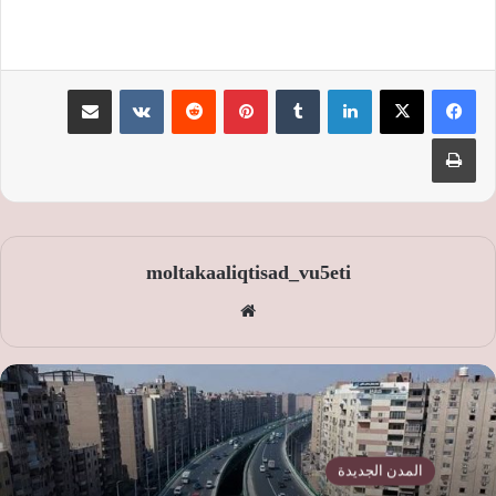
لينكدإن
‏Tumblr
بينتيريست
‏Reddit
‏VKontakte
مشاركة عبر البريد
طباعة
moltakaaliqtisad_vu5eti
موق
ع
الوي
ب
المدن الجديدة