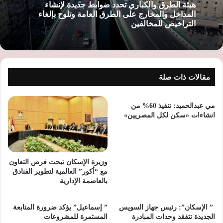
هيئة الطرق والكباري تحدد ضوابط جديدة لإنشاء
المداخل والمخارج على الطرق العامة وتلوح بإلغاء
التراخيص للمخالفين
مقالات ذات صلة
مي عبدالحميد: تنفيذ 60% من
انشاءات «سكن لكل المصريين»
وزيرة الإسكان تبحث فرص التعاون
مع “أكور” العالمية لتطوير الفنادق
بالعاصمة الإدارية
‫ ” الإسكان”: رئيس جهاز السويس
” إسماعيل” يؤكد ضرورة المتابعة
الجديدة تتفقد وحدات المبادرة
المستمرة للمشروعات