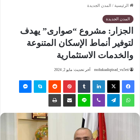
الرئيسية
/
المدن الجديدة
المدن الجديدة
الجزار: مشروع “صوارى” يهدف
لتوفير أنماط الإسكان المتنوعة
والخدمات الاستثمارية
moltakaaliqtisad_vu5eti
آخر تحديث: مايو 2, 2024
فيسبوك
‫X
لينكدإن
‏Tumblr
بينتيريست
‏Reddit
سكايب
ماسنجر
واتساب
تيلقرام
ڤايبر
لاين
مشاركة عبر البريد
طباعة