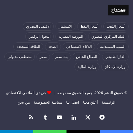
#هشتاج
أسعار الذهب
أسعار النفط
الاستثمار
الاقتصاد المصري
البنك المركزي المصري
البورصة المصرية
التحول الرقمي
التنمية المستدامة
الذكاء الاصطناعي
الصحة
الطاقة المتجددة
الغاز الطبيعي
القطاع الخاص
بنك مصر
مصر
مصطفى مدبولي
وزارة الإسكان
وزارة المالية
© حقوق النشر 2026، جميع الحقوق محفوظة |
جريدى الملتقي الاقتصادي
الرئيسية
أعلن معنا
اتصل بنا
سياسة الخصوصية
من نحن
فيسبوك
‫X
لينكدإن
‫YouTube
ملخص
الموقع