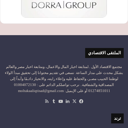
الملتقى الاقتصادي
مجتمع الاقتصاد الأول ..لمتابعة اخبار المال والاعمال، ومتابعة اخبار مصر والعالم
بشكل محدث على مدار الساعة. نسعى في تقديم محتوانا إلى تحقيق مبدأ الولاء
لوطننا الحبيب مصـر، والحفاظ عليه وإعلاء رايته، والانحياز دائـمًا وأبداً إلى
المصداقية والشفافية.. نرحب تواصلكم الدائم على : 01004072130
01274851011 أو على الإيميل: moltakaaliqtisad@gmail.com
‫X
فيسبوك
لينكدإن
‫YouTube
ملخص
الموقع
RSS
ترند