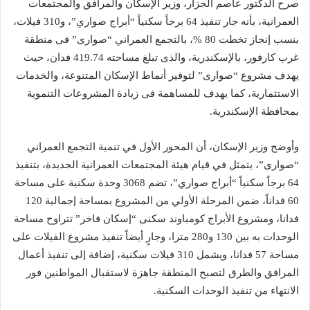
صرح الدكتور عاصم الجزار، وزير الإسكان والمرافق والمجتمعات
العمرانية، بأنه جار تنفيذ 64 برجاً سكنياً “أبراج صواري”، و310 فيلات،
بنسب إنجاز تخطت 80 %، بالتجمع العمراني “صوارى” فى منطقة
غرب كارفور، بالإسكندرية، والذى تبلغ مساحته 419.74 فدان، حيث
يهدف مشروع “صوارى” لتوفير أنماط الإسكان المتنوعة، والخدمات
الاستثمارية، كما يهدف للمساهمة فى زيادة المشروعات التنموية
بمحافظة الإسكندرية.
وأوضح وزير الإسكان، أن المحور الأول في تنمية التجمع العمراني
“صوارى”، يتمثل في قيام هيئة المجتمعات العمرانية الجديدة، بتنفيذ
64 برجاً سكنياً “أبراج صواري”، تضم 3068 وحدة سكنية على مساحة
60 فداناً، ضمن المرحلة الأولي من المشروع بمساحة إجمالية 120
فدانا، ومشروع الأبراج كومباوند سكنى “إسكان فاخر” تتراوح مساحة
الوحدات به بين 130 و280 مترا، وجارٍ أيضاً تنفيذ مشروع الفيلات على
مساحة 57 فدانا، ويشمل 310 فيلات سكنية، إضافة إلى تنفيذ أعمال
المرافق والطرق لتصبح المنطقة جاهزة لاستقبال المواطنين فور
الانتهاء من تنفيذ الوحدات السكنية.