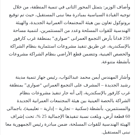
وأضاف الوزير: يتمثل المحور الثانى في تنمية المنطقة، من خلال
توجيه القيادة السياسية بمبادرة معا نبنى المستقبل، حيث تم توقيع
بروتوكول تعاون بين هيئة المجتمعات العمرانية الجديدة، والهيئة
الهندسية للقوات المسلحة وعدد من المستثمرين، لتنمية مساحة
250 فداناَ بأرض التجمع العمرانى “صوارى” بمنطقة غرب كارفور
بالإسكندرية، عن طريق تنفيذ مشروعات استثمارية بنظام الشراكة
والحصص العينية، وتتضمن قطع الأراضي بنظام الشراكة مشروعات
بأنشطة متنوعة.
وأشار المهندس أيمن محمد عبدالتواب، رئيس جهاز تنمية مدينة
رشيد الجديدة – المشرف على التجمع العمراني “صوارى” بمنطقة
غرب كارفور بالإسكندرية، إلى أنه جار تنفيذ مشروعات بنظام
الشراكة بالحصة العينية بين هيئة المجتمعات العمرانية الجديدة
والمستثمرين، بأنشطة (سكنية – تجارية – إدارية – تعليمية)، باجمالى
60 قطعة أرض، وبلغت نسبة تنفيذها الإجمالية 25 %، تحت إشراف
الهيئة الهندسية للقوات المسلحة، ضمن مبادرة رئيس الجمهورية معا
نبنى المستقبل.