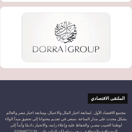
الملتقى الاقتصادي
مجتمع الاقتصاد الأول ..لمتابعة اخبار المال والاعمال، ومتابعة اخبار مصر والعالم
بشكل محدث على مدار الساعة. نسعى في تقديم محتوانا إلى تحقيق مبدأ الولاء
لوطننا الحبيب مصـر، والحفاظ عليه وإعلاء رايته، والانحياز دائـمًا وأبداً إلى
المصداقية والشفافية.. نرحب تواصلكم الدائم على : 01004072130