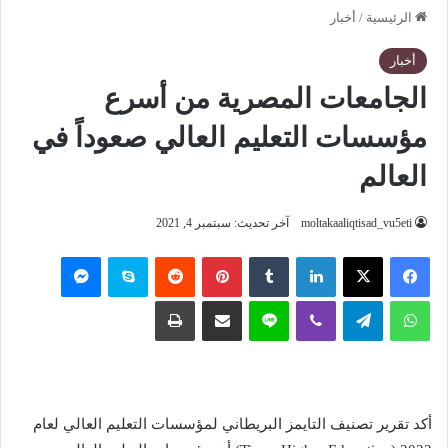
الرئيسية
/
أخبار
أخبار
الجامعات المصرية من أسرع
مؤسسات التعليم العالي صعوداً في
العالم
moltakaaliqtisad_vu5eti
آخر تحديث: سبتمبر 4, 2021
فيسبوك
‫X
لينكدإن
‏Tumblr
بينتيريست
‏Reddit
سكايب
ماسنجر
واتساب
تيلقرام
ڤايبر
لاين
مشاركة عبر البريد
طباعة
أكد تقرير تصنيف التايمز البريطاني لمؤسسات التعليم العالي لعام