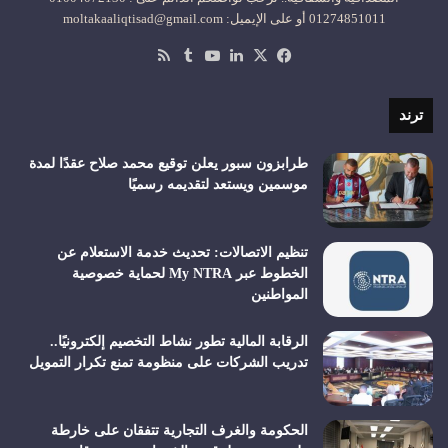
01274851011 أو على الإيميل: moltakaaliqtisad@gmail.com
‫X
فيسبوك
لينكدإن
‫YouTube
ملخص
الموقع
RSS
ترند
طرابزون سبور يعلن توقيع محمد صلاح عقدًا لمدة
موسمين ويستعد لتقديمه رسميًا
تنظيم الاتصالات: تحديث خدمة الاستعلام عن
الخطوط عبر My NTRA لحماية خصوصية
المواطنين
الرقابة المالية تطور نشاط التخصيم إلكترونيًا..
تدريب الشركات على منظومة تمنع تكرار التمويل
الحكومة والغرف التجارية تتفقان على خارطة