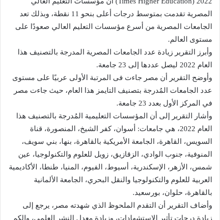
2022 (Times Higher Education) أن مؤسسات التعليم العالي
المصرية تقدمت بمتوسط درجات أعلى بنحو 11 نقطة، وبذلك تعد
الجامعات المصرية من أسرع مؤسسات التعليم العالي صعودًا على
مستوى العالم.
وأبرز التقرير زيادة عدد الجامعات المصرية المدرجة بالتصنيف هذا
العام 2022 ليصل عددها إلى 23 جامعة.
وأوضح التقرير أن مصر جاءت فى المرتبة الأولى عربيًا على مستوى
عدد الجامعات المُدرجة بتصنيف التايمز هذا العام، حيث جاءت مصر
في المركز الأول بعدد 23 جامعة.
وأشار التقرير إلى أن المؤسسات التعليمية المُدرجة بالتصنيف هذا
العام 2022، هي جامعات: أسوان، كفر الشيخ، المنصورة، قناة
السويس، القاهرة، الجامعة الأمريكية بالقاهرة، بنها، بني سويف،
المنوفية، جنوب الوادي، الزقازيق، زويل للعلوم والتكنولوجيا، عين
شمس، الأزهر، الإسكندرية، أسيوط، الفيوم، المنيا، طنطا، الأكاديمية
العربية للعلوم والتكنولوجيا والنقل البحري، الجامعة الألمانية
بالقاهرة، حلوان، بورسعيد.
وأضاف التقرير أن التقدم الملحوظ الذي شهدته مصر، يرجع إلى
زيادة درجات تأثير الاستشهادات، وزيادة معدل النشر العلمي، والكم