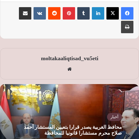
لينكدإن
‏Tumblr
بينتيريست
‏Reddit
‏VKontakte
مشاركة عبر البريد
طباعة
moltakaaliqtisad_vu5eti
موق
ع
الوي
ب
أخبار
محافظ الغربية يصدر قرارا بتعيين المستشار أحمد
صلاح محرم مستشارا قانونيا للمحافظة