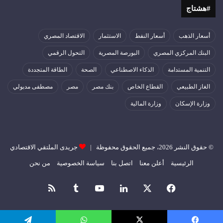
#هشتاج
أسعار الذهب
أسعار النفط
الاستثمار
الاقتصاد المصري
البنك المركزي المصري
البورصة المصرية
التحول الرقمي
التنمية المستدامة
الذكاء الاصطناعي
الصحة
الطاقة المتجددة
الغاز الطبيعي
القطاع الخاص
بنك مصر
مصر
مصطفى مدبولي
وزارة الإسكان
وزارة المالية
© حقوق النشر 2026، جميع الحقوق محفوظة |
جريدى الملتقي الاقتصادي
الرئيسية
أعلن معنا
اتصل بنا
سياسة الخصوصية
من نحن
فيسبوك
‫X
لينكدإن
‫YouTube
ملخص
الموقع