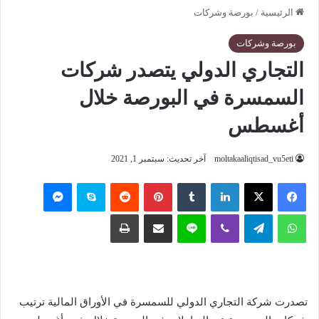
الرئيسية
/
بورصة وشركات
بورصة وشركات
التجاري الدولي يتصدر شركات
السمسرة في البورصة خلال
أغسطس
moltakaaliqtisad_vu5eti
آخر تحديث: سبتمبر 1, 2021
فيسبوك
‫X
لينكدإن
‏Tumblr
بينتيريست
‏Reddit
سكايب
ماسنجر
واتساب
تيلقرام
ڤايبر
لاين
مشاركة عبر البريد
طباعة
تصدرت شركة التجاري الدولي للسمسرة في الأوراق المالية ترتيب