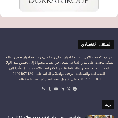
الملتقى الاقتصادي
مجتمع الاقتصاد الأول ..لمتابعة اخبار المال والاعمال، ومتابعة اخبار مصر والعالم
بشكل محدث على مدار الساعة. نسعى في تقديم محتوانا إلى تحقيق مبدأ الولاء
لوطننا الحبيب مصـر، والحفاظ عليه وإعلاء رايته، والانحياز دائـمًا وأبداً إلى
المصداقية والشفافية.. نرحب تواصلكم الدائم على : 01004072130
01274851011 أو على الإيميل: moltakaaliqtisad@gmail.com
‫X
فيسبوك
لينكدإن
‫YouTube
ملخص
الموقع
RSS
ترند
طرابزون سبور يعلن توقيع محمد صلاح عقدًا لمدة