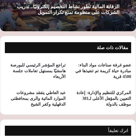
الرقابة المالية تطور نشاط التخصيم إلكترونيًا.. تدريب
الشركات على منظومة تمنع تكرار التمويل
مقالات ذات صلة
عضو غرفة صناعات مواد البناء:
تراجع المؤشر الرئيسي للبورصة
مبادرة حياة كريمة تم تنفيذها في
هامشيًا بمستهل تعاملات جلسة
4500 قرية
الأربعاء
المركزي للتنظيم والإدارة: إعادة
عبد العاطي يتفقد مشروعات
التعيين بالمؤهل الأعلى لـ381
الموارد المائية والرى بمحافظتى
موظف بالدولة
الدقهلية وكفر الشيخ
اترك تعليقاً