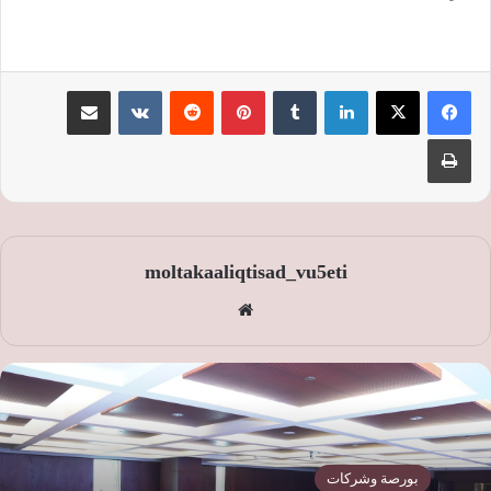
لينكدإن
‏Tumblr
بينتيريست
‏Reddit
‏VKontakte
مشاركة عبر البريد
طباعة
moltakaaliqtisad_vu5eti
موق
ع
الوي
ب
بورصة وشركات