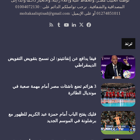
لوطننا الحبيب مصـر، والحفاظ عليه وإعلاء رايته، والانحياز دائـمًا وأبداً إلى
المصداقية والشفافية.. نرحب تواصلكم الدائم على : 01004072130
01274851011 أو على الإيميل: moltakaaliqtisad@gmail.com
‫X
فيسبوك
لينكدإن
‫YouTube
ملخص
الموقع
RSS
ترند
فيفا يدافع عن إنفانتينو: لن نسمح بتقويض التفويض
الديمقراطي
3 هزائم تضع ناشئات مصر أمام مهمة صعبة في
مونديال الطائرة
فليك يفتح الباب أمام حمزة عبد الكريم للظهور مع
برشلونة في الموسم الجديد