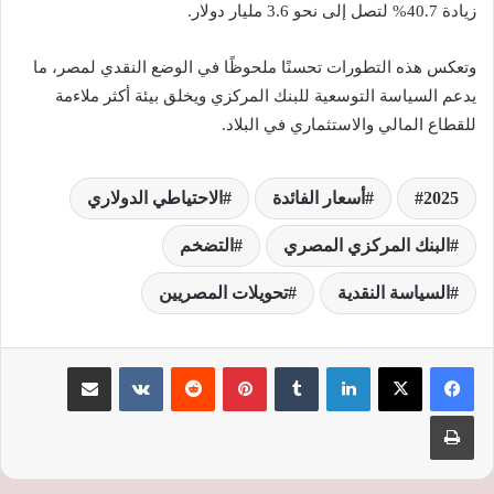
زيادة 40.7% لتصل إلى نحو 3.6 مليار دولار.
وتعكس هذه التطورات تحسنًا ملحوظًا في الوضع النقدي لمصر، ما
يدعم السياسة التوسعية للبنك المركزي ويخلق بيئة أكثر ملاءمة
للقطاع المالي والاستثماري في البلاد.
2025
أسعار الفائدة
الاحتياطي الدولاري
البنك المركزي المصري
التضخم
السياسة النقدية
تحويلات المصريين
لينكدإن
‏Tumblr
بينتيريست
‏Reddit
‏VKontakte
مشاركة عبر البريد
طباعة