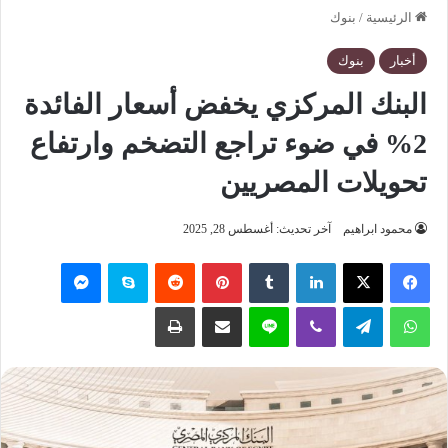
الرئيسية
/
بنوك
أخبار
بنوك
البنك المركزي يخفض أسعار الفائدة
2% في ضوء تراجع التضخم وارتفاع
تحويلات المصريين
محمود ابراهيم
آخر تحديث: أغسطس 28, 2025
فيسبوك
‫X
لينكدإن
‏Tumblr
بينتيريست
‏Reddit
سكايب
ماسنجر
واتساب
تيلقرام
ڤايبر
لاين
مشاركة عبر البريد
طباعة