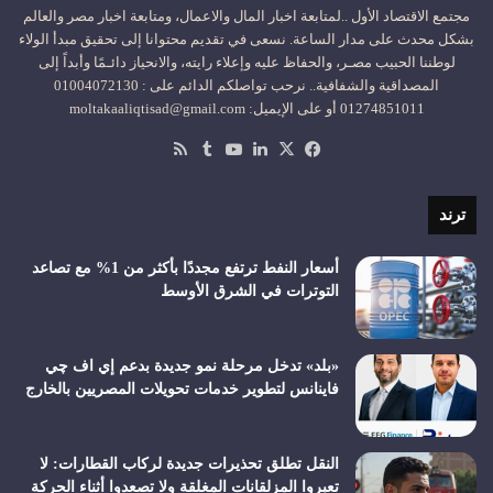
مجتمع الاقتصاد الأول ..لمتابعة اخبار المال والاعمال، ومتابعة اخبار مصر والعالم
بشكل محدث على مدار الساعة. نسعى في تقديم محتوانا إلى تحقيق مبدأ الولاء
لوطننا الحبيب مصـر، والحفاظ عليه وإعلاء رايته، والانحياز دائـمًا وأبداً إلى
المصداقية والشفافية.. نرحب تواصلكم الدائم على : 01004072130
01274851011 أو على الإيميل: moltakaaliqtisad@gmail.com
‫X
فيسبوك
لينكدإن
‫YouTube
ملخص
الموقع
RSS
ترند
أسعار النفط ترتفع مجددًا بأكثر من 1% مع تصاعد
التوترات في الشرق الأوسط
«بلد» تدخل مرحلة نمو جديدة بدعم إي اف چي
فاينانس لتطوير خدمات تحويلات المصريين بالخارج
النقل تطلق تحذيرات جديدة لركاب القطارات: لا
تعبروا المزلقانات المغلقة ولا تصعدوا أثناء الحركة