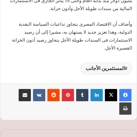
مليون دولار منذ بداية العام وحتى 16 يناير الجارى فى الاستثمارات
المالية من سندات طويلة الأجل وأذون خزانة.
وأضاف أن الاقتصاد المصرى يتجاوز تداعيات السياسة النقدية
الدولية، وهذا تعزيز جديد لا يستهان به، مشيرا إلى أن رصيد
الاستثمارات فى السندات طويلة الأجل يتجاوز رصيد أذون الخزانة
القصيرة الأجل.
المستثمرين الأجانب
لينكدإن
‏Tumblr
بينتيريست
‏Reddit
‏VKontakte
مشاركة عبر البريد
طباعة