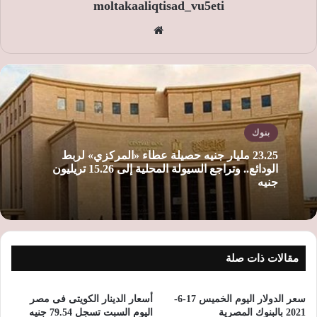
moltakaaliqtisad_vu5eti
موق
ع
الوي
ب
بنوك
23.25 مليار جنيه حصيلة عطاء «المركزي» لربط
الودائع.. وتراجع السيولة المحلية إلى 15.26 تريليون
جنيه
مقالات ذات صلة
سعر الدولار اليوم الخميس 17-6-
أسعار الدينار الكويتى فى مصر
2021 بالبنوك المصرية
اليوم السبت تسجل 79.54 جنيه