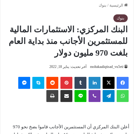
الرئيسية
/
بنوك
بنوك
البنك المركزي: الاستثمارات المالية
للمستثمرين الأجانب منذ بداية العام
بلغت 970 مليون دولار
moltakaaliqtisad_vu5eti
آخر تحديث: يناير 18, 2022
فيسبوك
‫X
لينكدإن
‏Tumblr
بينتيريست
‏Reddit
سكايب
ماسنجر
واتساب
تيلقرام
ڤايبر
لاين
مشاركة عبر البريد
طباعة
أعلن البنك المركزي أن المستثمرين الأجانب قاموا بضخ نحو 970