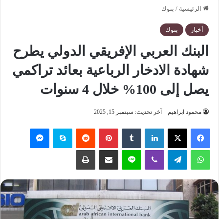
الرئيسية
/
بنوك
أخبار
بنوك
البنك العربي الإفريقي الدولي يطرح
شهادة الادخار الرباعية بعائد تراكمي
يصل إلى 100% خلال 4 سنوات
محمود ابراهيم
آخر تحديث: سبتمبر 15, 2025
فيسبوك
‫X
لينكدإن
‏Tumblr
بينتيريست
‏Reddit
سكايب
ماسنجر
واتساب
تيلقرام
ڤايبر
لاين
مشاركة عبر البريد
طباعة