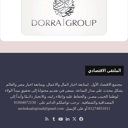
الملتقى الاقتصادي
مجتمع الاقتصاد الأول ..لمتابعة اخبار المال والاعمال، ومتابعة اخبار مصر والعالم
بشكل محدث على مدار الساعة. نسعى في تقديم محتوانا إلى تحقيق مبدأ الولاء
لوطننا الحبيب مصـر، والحفاظ عليه وإعلاء رايته، والانحياز دائـمًا وأبداً إلى
المصداقية والشفافية.. نرحب تواصلكم الدائم على : 01004072130
01274851011 أو على الإيميل: moltakaaliqtisad@gmail.com
‫X
فيسبوك
لينكدإن
‫YouTube
ملخص
الموقع