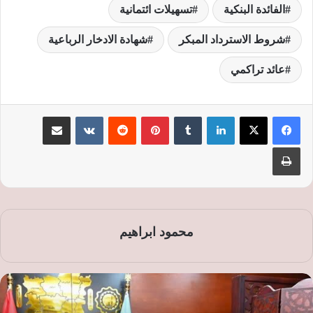
الفائدة البنكية
تسهيلات ائتمانية
شروط الاسترداد المبكر
شهادة الادخار الرباعية
عائد تراكمي
لينكدإن
‏Tumblr
بينتيريست
‏Reddit
‏VKontakte
مشاركة عبر البريد
طباعة
محمود ابراهيم