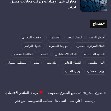
مخاوف على الإمدادات وترقب محادثات مضيق
هرمز
#هشتاج
أسعار الذهب
أسعار النفط
الاستثمار
الاقتصاد المصري
البنك المركزي المصري
البورصة المصرية
التحول الرقمي
التنمية المستدامة
الذكاء الاصطناعي
الصحة
الطاقة المتجددة
الغاز الطبيعي
القطاع الخاص
بنك مصر
مصر
مصطفى مدبولي
وزارة الإسكان
وزارة المالية
© حقوق النشر 2026، جميع الحقوق محفوظة |
جريدى الملتقي الاقتصادي
الرئيسية
أعلن معنا
اتصل بنا
سياسة الخصوصية
من نحن