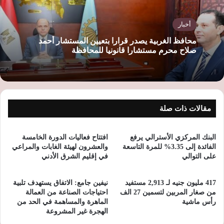
أخبار
محافظ الغربية يصدر قرارا بتعيين المستشار أحمد
صلاح محرم مستشارا قانونيا للمحافظة
مقالات ذات صلة
البنك المركزي الأسترالي يرفع
افتتاح فعاليات الدورة الخامسة
الفائدة إلى 3.35% للمرة التاسعة
والعشرون لهيئة الغابات والمراعي
على التوالي
في إقليم الشرق الأدني
417 مليون جنيه لـ 2,913 مستفيد
نيفين جامع: الاتفاق يستهدف تلبية
من صغار المربين لتسمين 27 الف
احتياجات الصناعة من العمالة
رأس ماشية
الماهرة والمساهمة في الحد من
الهجرة غير المشروعة