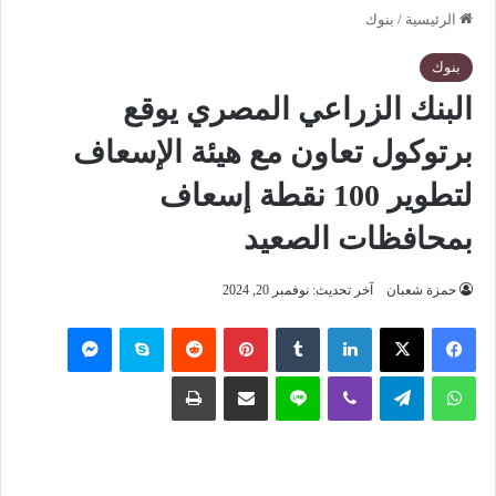
الرئيسية
/
بنوك
بنوك
البنك الزراعي المصري يوقع
برتوكول تعاون مع هيئة الإسعاف
لتطوير 100 نقطة إسعاف
بمحافظات الصعيد
حمزة شعبان
آخر تحديث: نوفمبر 20, 2024
فيسبوك
‫X
لينكدإن
‏Tumblr
بينتيريست
‏Reddit
سكايب
ماسنجر
واتساب
تيلقرام
ڤايبر
لاين
مشاركة عبر البريد
طباعة