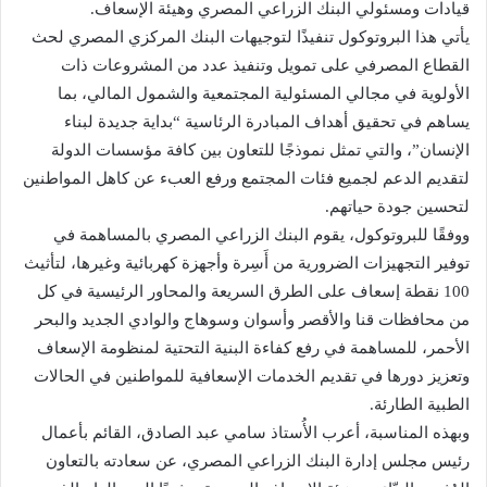
قيادات ومسئولي البنك الزراعي المصري وهيئة الإسعاف.
يأتي هذا البروتوكول تنفيذًا لتوجيهات البنك المركزي المصري لحث
القطاع المصرفي على تمويل وتنفيذ عدد من المشروعات ذات
الأولوية في مجالي المسئولية المجتمعية والشمول المالي، بما
يساهم في تحقيق أهداف المبادرة الرئاسية “بداية جديدة لبناء
الإنسان”، والتي تمثل نموذجًا للتعاون بين كافة مؤسسات الدولة
لتقديم الدعم لجميع فئات المجتمع ورفع العبء عن كاهل المواطنين
لتحسين جودة حياتهم.
ووفقًا للبروتوكول، يقوم البنك الزراعي المصري بالمساهمة في
توفير التجهيزات الضرورية من أَسِرة وأجهزة كهربائية وغيرها، لتأثيث
100 نقطة إسعاف على الطرق السريعة والمحاور الرئيسية في كل
من محافظات قنا والأقصر وأسوان وسوهاج والوادي الجديد والبحر
الأحمر، للمساهمة في رفع كفاءة البنية التحتية لمنظومة الإسعاف
وتعزيز دورها في تقديم الخدمات الإسعافية للمواطنين في الحالات
الطبية الطارئة.
وبهذه المناسبة، أعرب الأُستاذ سامي عبد الصادق، القائم بأعمال
رئيس مجلس إدارة البنك الزراعي المصري، عن سعادته بالتعاون