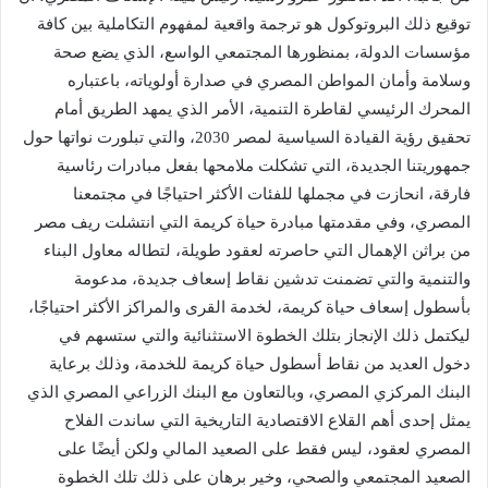
توقيع ذلك البروتوكول هو ترجمة واقعية لمفهوم التكاملية بين كافة
مؤسسات الدولة، بمنظورها المجتمعي الواسع، الذي يضع صحة
وسلامة وأمان المواطن المصري في صدارة أولوياته، باعتباره
المحرك الرئيسي لقاطرة التنمية، الأمر الذي يمهد الطريق أمام
تحقيق رؤية القيادة السياسية لمصر 2030، والتي تبلورت نواتها حول
جمهوريتنا الجديدة، التي تشكلت ملامحها بفعل مبادرات رئاسية
فارقة، انحازت في مجملها للفئات الأكثر احتياجًا في مجتمعنا
المصري، وفي مقدمتها مبادرة حياة كريمة التي انتشلت ريف مصر
من براثن الإهمال التي حاصرته لعقود طويلة، لتطاله معاول البناء
والتنمية والتي تضمنت تدشين نقاط إسعاف جديدة، مدعومة
بأسطول إسعاف حياة كريمة، لخدمة القرى والمراكز الأكثر احتياجًا،
ليكتمل ذلك الإنجاز بتلك الخطوة الاستثنائية والتي ستسهم في
دخول العديد من نقاط أسطول حياة كريمة للخدمة، وذلك برعاية
البنك المركزي المصري، وبالتعاون مع البنك الزراعي المصري الذي
يمثل إحدى أهم القلاع الاقتصادية التاريخية التي ساندت الفلاح
المصري لعقود، ليس فقط على الصعيد المالي ولكن أيضًا على
الصعيد المجتمعي والصحي، وخير برهان على ذلك تلك الخطوة