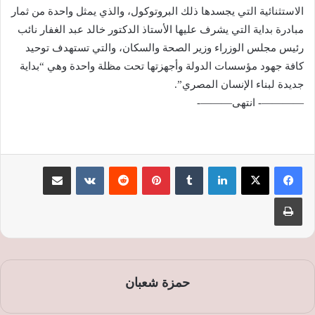
الاستثنائية التي يجسدها ذلك البروتوكول، والذي يمثل واحدة من ثمار
مبادرة بداية التي يشرف عليها الأستاذ الدكتور خالد عبد الغفار نائب
رئيس مجلس الوزراء وزير الصحة والسكان، والتي تستهدف توحيد
كافة جهود مؤسسات الدولة وأجهزتها تحت مظلة واحدة وهي “بداية
جديدة لبناء الإنسان المصري”.
————- انتهى———-
لينكدإن
‏Tumblr
بينتيريست
‏Reddit
‏VKontakte
مشاركة عبر البريد
طباعة
حمزة شعبان