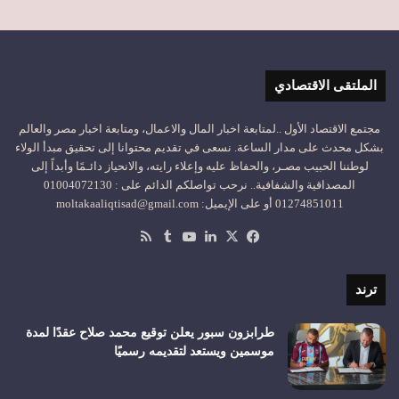
الملتقى الاقتصادي
مجتمع الاقتصاد الأول ..لمتابعة اخبار المال والاعمال، ومتابعة اخبار مصر والعالم
بشكل محدث على مدار الساعة. نسعى في تقديم محتوانا إلى تحقيق مبدأ الولاء
لوطننا الحبيب مصـر، والحفاظ عليه وإعلاء رايته، والانحياز دائـمًا وأبداً إلى
المصداقية والشفافية.. نرحب تواصلكم الدائم على : 01004072130
01274851011 أو على الإيميل: moltakaaliqtisad@gmail.com
‫X
فيسبوك
لينكدإن
‫YouTube
ملخص
الموقع
RSS
ترند
طرابزون سبور يعلن توقيع محمد صلاح عقدًا لمدة
موسمين ويستعد لتقديمه رسميًا