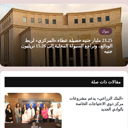
بنوك
23.25 مليار جنيه حصيلة عطاء «المركزي» لربط
الودائع.. وتراجع السيولة المحلية إلى 15.26 تريليون
جنيه
مقالات ذات صلة
«البنك الزراعي» يدعم مشروعات
مركز ذوي الاحتياجات الخاصة
بالوادي الجديد