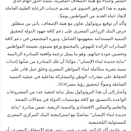
المُثمر والبنّاء مع هيئة الإسعاف المصرية، مثمنًا الدور الهام الذي
يقوم به هذا المرفق الحيوي في تقديم خدمات الرعاية الطبية العاجلة
لإنقاذ حياة العديد من المواطنين يوميًا.
وأكد أن توقيع بروتوكول تعاون مع هيئة الإسعاف، يأتي من منطلق
حرص البنك الزراعي المصري على دعم كافة جهود الدولة لتحقيق
التنمية المستدامة بمفهومها الشامل، ودوره المجتمعي في دعم كافة
المبادرات الرائدة للنهوض بالمجتمع ورفع مستوى معيشة المواطنين
وتحسين جودة حياتهم، وهو ما يمثل ترجمة واقعية للمبادرة الرئاسية
“بداية جديدة لبناء الإنسان”، مؤكدًا أن تلك المبادرة من شأنها إحداث
تنمية بشرية متكاملة لبناء المواطن المصري وخلق جيل قادر على
الحفاظ على مقدرات الوطن والمشاركة بفاعلية في عملية التنمية
الشاملة وصولًا لتحقيق رؤية مصر2030 .
وأشار إلى أن هذا البروتوكول يمثل بداية لتنفيذ عدد من المشروعات
الواعدة بالتنسيق مع كافة مؤسسات الدولة في مجالات الصحة
والتعليم والتمكين الاقتصادي والتنمية الريفية، ضمن مبادرة “بداية
جديدة لبناء الإنسان” تماشيًا مع استراتيجية البنك المركزي المصري
للمسئولية المُجتمعية.
من جانبه، أكد الدكتور عمرو رشيد، رئيس هيئة الإسعاف المصري، أن