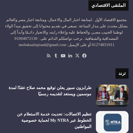
الملتقى الاقتصادي
مجتمع الاقتصاد الأول ..لمتابعة اخبار المال والاعمال، ومتابعة اخبار مصر والعالم
بشكل محدث على مدار الساعة. نسعى في تقديم محتوانا إلى تحقيق مبدأ الولاء
لوطننا الحبيب مصـر، والحفاظ عليه وإعلاء رايته، والانحياز دائـمًا وأبداً إلى
المصداقية والشفافية.. نرحب تواصلكم الدائم على : 01004072130
01274851011 أو على الإيميل: moltakaaliqtisad@gmail.com
‫X
فيسبوك
لينكدإن
‫YouTube
ملخص
الموقع
RSS
ترند
طرابزون سبور يعلن توقيع محمد صلاح عقدًا لمدة
موسمين ويستعد لتقديمه رسميًا
تنظيم الاتصالات: تحديث خدمة الاستعلام عن
الخطوط عبر My NTRA لحماية خصوصية
المواطنين