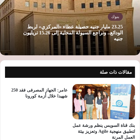
بنوك
23.25 مليار جنيه حصيلة عطاء «المركزي» لربط
الودائع.. وتراجع السيولة المحلية إلى 15.26 تريليون
جنيه
مقالات ذات صلة
عامر: الجهاز المصرفى فقد 250
شهيدا خلال أزمة كورونا
بنك قناة السويس ينظم ورشة عمل
لتطبيق منهجية Agile وتعزيز بيئة
العمل المرنة