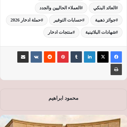
العائد البنكي
العملاء الحاليين والجدد
جوائز ذهبية
حسابات التوفير
حملة ادخار 2026
شهادات البلاتينية
منتجات ادخار
لينكدإن
‏Tumblr
بينتيريست
‏Reddit
‏VKontakte
مشاركة عبر البريد
طباعة
محمود ابراهيم