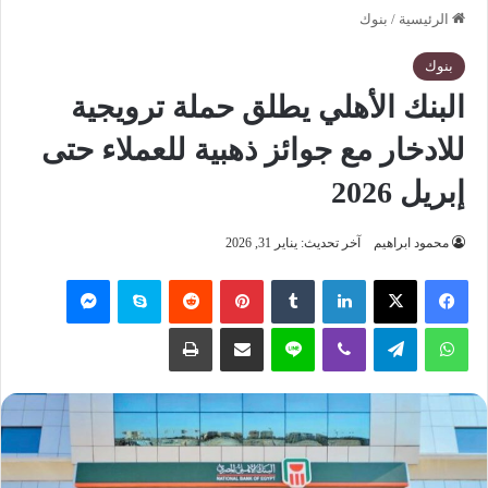
الرئيسية
/
بنوك
بنوك
البنك الأهلي يطلق حملة ترويجية
للادخار مع جوائز ذهبية للعملاء حتى
إبريل 2026
محمود ابراهيم
آخر تحديث: يناير 31, 2026
فيسبوك
‫X
لينكدإن
‏Tumblr
بينتيريست
‏Reddit
سكايب
ماسنجر
واتساب
تيلقرام
ڤايبر
لاين
مشاركة عبر البريد
طباعة