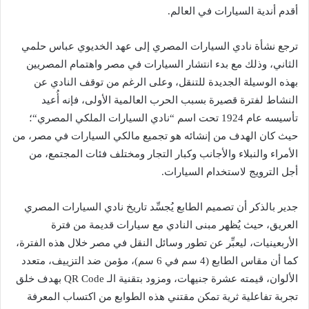
أقدم أندية السيارات في العالم.
ترجع نشأة نادي السيارات المصري إلى عهد الخديوي عباس حلمي
الثاني، وذلك مع بدء انتشار السيارات في مصر واهتمام المصريين
بهذه الوسيلة الجديدة للتنقل، وعلى الرغم من توقف النادي عن
النشاط لفترة قصيرة بسبب الحرب العالمية الأولى، فإنه أُعيد
تأسيسه عام 1924 تحت اسم “نادي السيارات الملكي المصري“؛
حيث كان الهدف من إنشائه هو تجميع مالكي السيارات في مصر، من
الأمراء والنبلاء والأجانب وكبار التجار ومختلف فئات المجتمع، من
أجل الترويج لاستخدام السيارات.
جدير بالذكر أن تصميم الطابع يُجسِّد تاريخ نادي السيارات المصري
العريق، حيث يُظهر مبنى النادي مع سيارات قديمة من فترة
الأربعينيات، ليعبِّر عن تطور وسائل النقل في مصر خلال هذه الفترة،
كما أن مقاس الطابع (4 سم في 6 سم)، مؤمن ضد التزييف، متعدد
الألوان، قيمته عشرة جنيهات، ومزود بتقنية الـ QR Code بهدف خلق
تجربة تفاعلية ثرية تمكن مقتني هذه الطوابع من اكتساب المعرفة