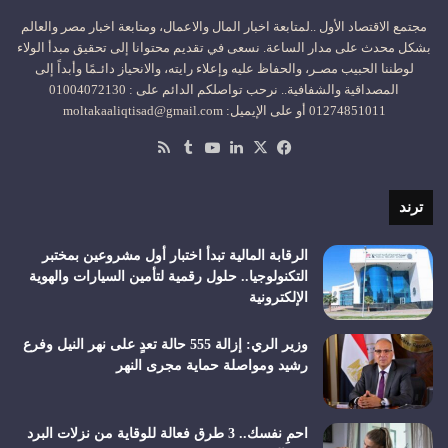
مجتمع الاقتصاد الأول ..لمتابعة اخبار المال والاعمال، ومتابعة اخبار مصر والعالم
بشكل محدث على مدار الساعة. نسعى في تقديم محتوانا إلى تحقيق مبدأ الولاء
لوطننا الحبيب مصـر، والحفاظ عليه وإعلاء رايته، والانحياز دائـمًا وأبداً إلى
المصداقية والشفافية.. نرحب تواصلكم الدائم على : 01004072130
01274851011 أو على الإيميل: moltakaaliqtisad@gmail.com
‫X
فيسبوك
لينكدإن
‫YouTube
ملخص
الموقع
RSS
ترند
الرقابة المالية تبدأ اختبار أول مشروعين بمختبر
التكنولوجيا.. حلول رقمية لتأمين السيارات والهوية
الإلكترونية
وزير الري: إزالة 555 حالة تعدٍ على نهر النيل وفرع
رشيد ومواصلة حماية مجرى النهر
احمِ نفسك.. 3 طرق فعالة للوقاية من نزلات البرد