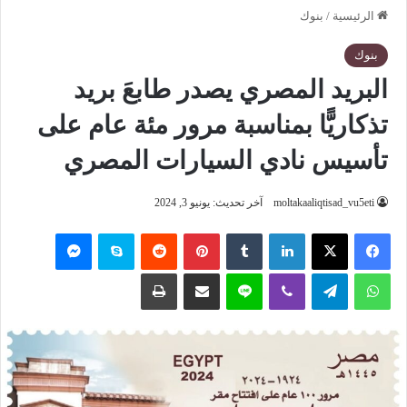
الرئيسية
/
بنوك
بنوك
البريد المصري يصدر طابعَ بريد
تذكاريًّا بمناسبة مرور مئة عام على
تأسيس نادي السيارات المصري
moltakaaliqtisad_vu5eti
آخر تحديث: يونيو 3, 2024
فيسبوك
‫X
لينكدإن
‏Tumblr
بينتيريست
‏Reddit
سكايب
ماسنجر
واتساب
تيلقرام
ڤايبر
لاين
مشاركة عبر البريد
طباعة