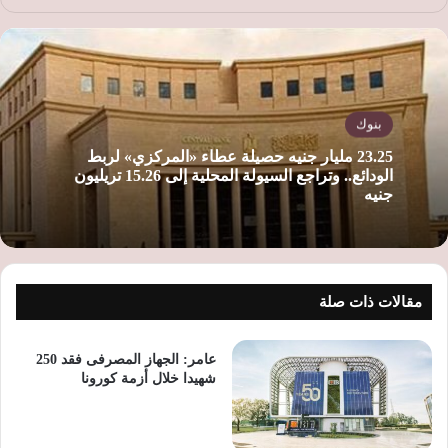
ع
الوي
ب
بنوك
23.25 مليار جنيه حصيلة عطاء «المركزي» لربط
الودائع.. وتراجع السيولة المحلية إلى 15.26 تريليون
جنيه
مقالات ذات صلة
عامر: الجهاز المصرفى فقد 250
شهيدا خلال أزمة كورونا