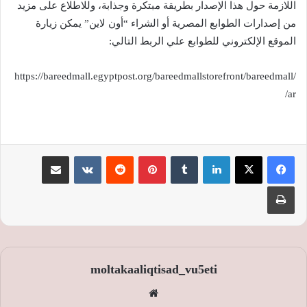
اللازمة حول هذا الإصدار بطريقة مبتكرة وجذابة، وللاطلاع على مزيد
من إصدارات الطوابع المصرية أو الشراء “أون لاين” يمكن زيارة
الموقع الإلكتروني للطوابع علي الربط التالي:
https://bareedmall.egyptpost.org/bareedmallstorefront/bareedmall/
ar/
لينكدإن
‏Tumblr
بينتيريست
‏Reddit
‏VKontakte
مشاركة عبر البريد
طباعة
moltakaaliqtisad_vu5eti
موق