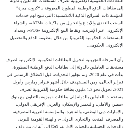
البطاقات الحكومية الإلكترونية لصرف مستحقات العاملين بالدولة
إلى بطاقات الدفع الوطنية المطورة المعروفة بـ “كروت ميزة”
المؤمنة ذات الشرائح الذكية اللاتلامسية؛ التى تتيح لهم خدمات
السحب النقدى والإيداع والتحويل من ماكينات «ATM»، والشراء
الإلكترونى عبر الإنترنت، ونقاط البيع الإلكترونية «POS»، وسداد
المستحقات الحكومية إلكترونيًا من خلال منظومة الدفع والتحصيل
الإلكترونى الحكومى.
وأن المرحلة التجريبية لتحويل البطاقات الحكومية الإلكترونية لصرف
مستحقات العاملين بالدولة إلى بطاقات الدفع الوطنية المطورة،
بدأت فى عام 2020، وتم تجاوز التحديات، قبل الانطلاق الرسمى فى
فبراير الحالى، ومن المستهدف خلال أشهر فبراير ومارس وأبريل
2021، تحويل نحو 1.2 مليون بطاقة حكومية إلكترونية لصرف
مستحقات العاملين بالدولة إلى بطاقات «ميزة» بالتعاون مع بنوك:
«مصر، والأهلي، والتعمير والإسكان، والعربي الإفريقي الدولي،
والإمارات دبي الوطني، والقاهرة، والمؤسسة العربية المصرفية،
والمصرف المتحد، والتجارى الدولى»، والهيئة القومية للبريد،
والوحدات الحسابية بالجهات الإدارية، لافتًا إلى أنه لن يتم وقف