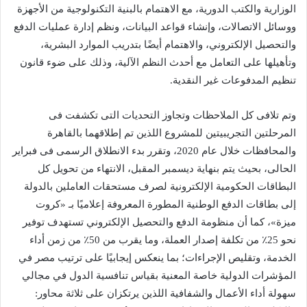
الوزارية والكتب الدورية، مع الاهتمام بالبنية التكنولوجية من الأجهزة
ووسائل الاتصالات، وإنشاء قواعد البيانات، ونظم إدارة عمليات الدفع
والتحصيل الإلكتروني، والاهتمام أيضًا بتدريب الموارد البشرية،
وتأهيلها على التعامل مع أحدث النظم الآلية، وذلك على ضوء قانون
تنظيم المدفوعات غير النقدية.
وتم تلافى كل الملاحظات وتجاوز التحديات التى تكشفت فى
المرحلتين التجريبيتين للمشروع اللذين تم إطلاقهما بالقاهرة
والمحافظات خلال عام 2020، وتقرر بدء الانطلاق الرسمى فى فبراير
الحالى، بحيث يتم بنهاية ديسمبر المقبل، الانتهاء من تحويل كل
البطاقات الحكومية الإلكترونية لصرف مستحقات العاملين بالدولة
إلى بطاقات الدفع الوطنية المطورة المعروفة إعلاميًا بـ «كروت
ميزة»، كما أن منظومة الدفع والتحصيل الإلكتروني تستهدف توفير
نحو 25٪ من تكلفة إصدار العملة، وما يقرب من 50٪ من زمن أداء
الخدمة، وتقليص الإجراءات؛ بما ينعكس إيجابيًا على ترتيب مصر في
المؤشرات الدولية خاصة المعنية بقياس تنافسية الدول في مجالي
سهولة أداء الأعمال والشفافية اللذين يرتكزان على ثلاثة محاور: