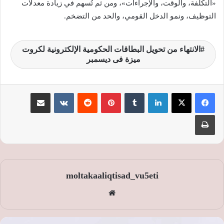
«التكلفة، والوقت، والإجراءات»، ومن ثم تُسهم في زيادة معدلات
التوظيف، ونمو الدخل القومي، والحد من التضخم.
الانتهاء من تحويل البطاقات الحكومية الإلكترونية لكروت
ميزة فى ديسمبر
لينكدإن
‏Tumblr
بينتيريست
‏Reddit
‏VKontakte
مشاركة عبر البريد
طباعة
moltakaaliqtisad_vu5eti
موق
ع
الوي