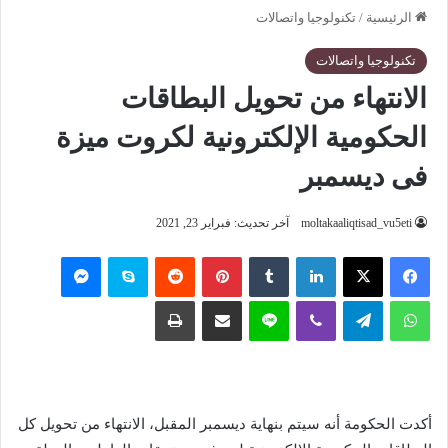
الرئيسية
/
تكنولوجيا واتصالات
تكنولوجيا واتصالات
الانتهاء من تحويل البطاقات
الحكومية الإلكترونية لكروت ميزة
فى ديسمبر
moltakaaliqtisad_vu5eti
آخر تحديث: فبراير 23, 2021
فيسبوك
‫X
لينكدإن
‏Tumblr
بينتيريست
‏Reddit
سكايب
ماسنجر
واتساب
تيلقرام
ڤايبر
لاين
مشاركة عبر البريد
طباعة
أكدت الحكومة أنه سيتم بنهاية ديسمبر المقبل، الانتهاء من تحويل كل