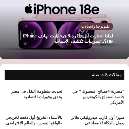
ب
تكنولوجيا واتصالات
لماذا اختارت آبل ذاكرة 9 جيجابايت لهاتف iPhone
18e؟.. تسريبات تكشف الأسباب
مقالات ذات صلة
“مسربة #فضائح_فيسبوك ” في
تحديث منظومة النقل فى مصر
جلسة استماع بالكونغرس
يحقق وفورات اقتصادية
الأمريكي
صور/ أول قارب هيدروليكي طائر
بالأسماء: تخريخ أول دفعة لخريجي
يعمل بالذكاء الاصطناعي
«الواقع المعزز» والعالم الافتراضي