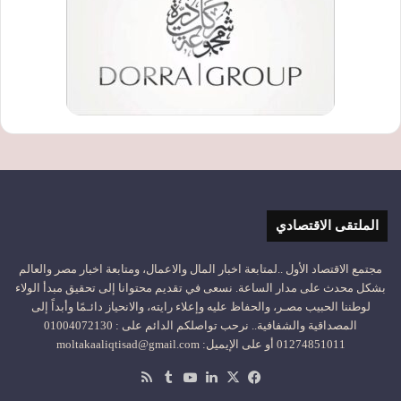
الملتقى الاقتصادي
مجتمع الاقتصاد الأول ..لمتابعة اخبار المال والاعمال، ومتابعة اخبار مصر والعالم
بشكل محدث على مدار الساعة. نسعى في تقديم محتوانا إلى تحقيق مبدأ الولاء
لوطننا الحبيب مصـر، والحفاظ عليه وإعلاء رايته، والانحياز دائـمًا وأبداً إلى
المصداقية والشفافية.. نرحب تواصلكم الدائم على : 01004072130
01274851011 أو على الإيميل: moltakaaliqtisad@gmail.com
‫X
فيسبوك
لينكدإن
‫YouTube
ملخص
الموقع