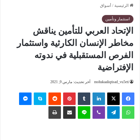
الرئيسية
/
أسواق
استثمار وتأمين
الإتحاد العربي للتأمين يناقش
مخاطر الإنسان الكارثية واستثمار
الفرص المستقبلية في ندوته
الإفتراضية
moltakaaliqtisad_vu5eti
آخر تحديث: مارس 9, 2021
فيسبوك
‫X
لينكدإن
‏Tumblr
بينتيريست
‏Reddit
سكايب
ماسنجر
واتساب
تيلقرام
ڤايبر
لاين
مشاركة عبر البريد
طباعة