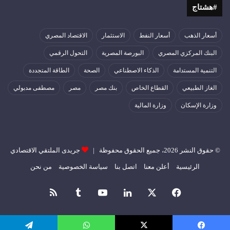
#هشتاج
أسعار الذهب
أسعار النفط
الاستثمار
الاقتصاد المصري
البنك المركزي المصري
البورصة المصرية
التحول الرقمي
التنمية المستدامة
الذكاء الاصطناعي
الصحة
الطاقة المتجددة
الغاز الطبيعي
القطاع الخاص
بنك مصر
مصر
مصطفى مدبولي
وزارة الإسكان
وزارة المالية
© حقوق النشر 2026، جميع الحقوق محفوظة |
جريدى الملتقي الاقتصادي
الرئيسية
أعلن معنا
اتصل بنا
سياسة الخصوصية
من نحن
فيسبوك
‫X
لينكدإن
‫YouTube
ملخص
الموقع