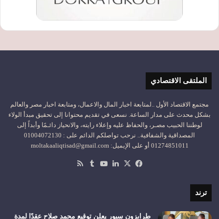
الملتقى الاقتصادي
مجتمع الاقتصاد الأول ..لمتابعة اخبار المال والاعمال، ومتابعة اخبار مصر والعالم
بشكل محدث على مدار الساعة. نسعى في تقديم محتوانا إلى تحقيق مبدأ الولاء
لوطننا الحبيب مصـر، والحفاظ عليه وإعلاء رايته، والانحياز دائـمًا وأبداً إلى
المصداقية والشفافية.. نرحب تواصلكم الدائم على : 01004072130
01274851011 أو على الإيميل: moltakaaliqtisad@gmail.com
‫X
فيسبوك
لينكدإن
‫YouTube
ملخص
الموقع
RSS
ترند
طرابزون سبور يعلن توقيع محمد صلاح عقدًا لمدة