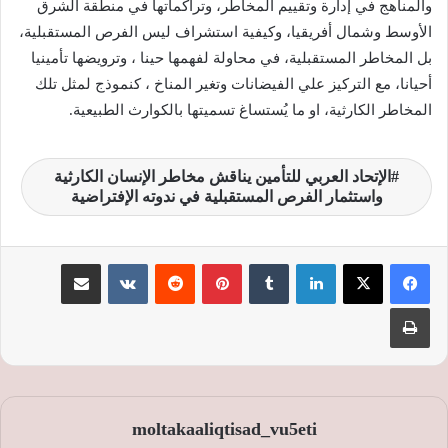
والمناهج في إدارة وتقييم المخاطر، وتراكماتها في منطقة الشرق
الأوسط وشمال أفريقيا، وكيفية استشراف ليس الفرص المستقبلية،
بل المخاطر المستقبلية، في محاولة لفهمها حينا ، وترويضها تأمينيا
أحيانا، مع التركيز علي الفيضانات وتغير المناخ ، كنموذج لمثل تلك
المخاطر الكارثية، او ما يُستساغ تسميتها بالكوارث الطبيعية.
الإتحاد العربي للتأمين يناقش مخاطر الإنسان الكارثية
واستثمار الفرص المستقبلية في ندوته الإفتراضية
لينكدإن
‏Tumblr
بينتيريست
‏Reddit
‏VKontakte
مشاركة عبر البريد
طباعة
moltakaaliqtisad_vu5eti