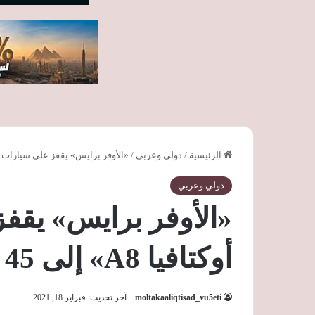
الرئيسية
/
دولي وعربي
/
«الأوفر برايس» يقفز على سيارات «سكودا أوكتافي
دولي وعربي
«الأوفر برايس» يقف
أوكتافيا A8» إلى 45 ألف جنيه
moltakaaliqtisad_vu5eti
آخر تحديث: فبراير 18, 2021