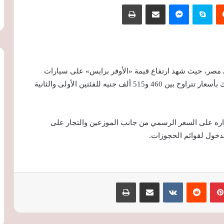
‏Reddit
سكايب
ماسنجر
مشاركة عبر البريد
طباعة
 مصر، حيث شهد ارتفاع قيمة «الأوفر برايس» على سيارات
«سكودا أوكتافيا A8» إلى 45 ألف جنيه، لتباع للمستهلك بأسعار تتراوح بين 460 و515 ألف جنيه للفئتين الأولى والثانية
راره على السعر الرسمي من جانب الموزعين والتجار على
لدخول لقوائم الحجوزات.
بينتيريست
‏Reddit
‏VKontakte
مشاركة عبر البريد
طباعة
أسعار النفط تتجاوز 80 دولارا للبرميل وسط
مخاوف على الإمدادات وترقب محادثات
مضيق هرمز