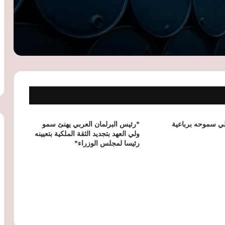
التوترات الروسية الأوكرانية ترفع أسعار
القمح عالميًا.. ومخزون مصر الاستراتيجي
يؤمن الاحتياجات حتى مارس 2027
أسعار النفط تقفز لأعلى مستوى في 6
أسابيع مع تصاعد التوترات بالشرق الأوسط
وتهديدات الحوثيين للملاحة
البنك الدولي يمنح جنوب أفريقيا قرضًا بـ1.5
مليار دولار لتطوير الكهرباء والنقل والمياه
لي سموحه برباعية
*رئيس البرلمان العربي يهنئ سمو
ولي العهد بتجديد الثقة الملكية بتعيينه
رئيسا لمجلس الوزراء*
سويسرا تدعم لاجئي أفغانستان بـ2.4 مليون
دولار عبر مفوضية الأمم المتحدة