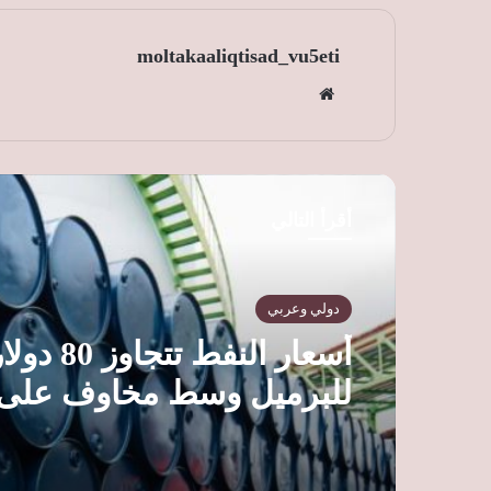
moltakaaliqtisad_vu5eti
موق
ع
الوي
ب
أقرأ التالي
دولي وعربي
أسعار النفط تتجاوز 80
للبرميل وسط مخاوف على
الإمدادات وترقب محادثات
هرمز