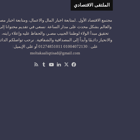
الملتقى الاقتصادي
مجتمع الاقتصاد الأول ..لمتابعة اخبار المال والاعمال، ومتابعة اخبار مص
والعالم بشكل محدث على مدار الساعة. نسعى في تقديم محتوانا إلى
تحقيق مبدأ الولاء لوطننا الحبيب مصـر، والحفاظ عليه وإعلاء رايته،
والانحياز دائـمًا وأبداً إلى المصداقية والشفافية.. نرحب تواصلكم الدائ
على : 01004072130 01274851011 أو على الإيميل:
moltakaaliqtisad@gmail.com
‫X
فيسبوك
لينكدإن
‫YouTube
ملخص
الموقع
RSS