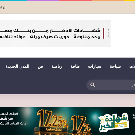
الرئ
لات
سياحة
سيارات
طاقة
رياضة
فن
المدن الجديدة
بي
ظلم
بحث
عن