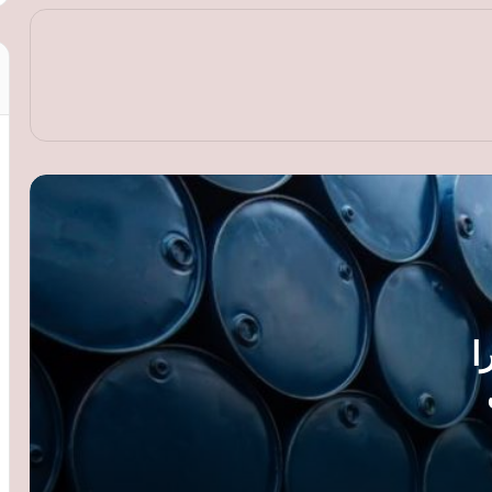
أسعار النفط ترتفع مجددًا بأكثر من 1% مع
تصاعد التوترات في الشرق الأوسط
أسعار الذهب ترتفع عالميًا لليوم الثاني رغم
انحسار التوتر في مضيق هرمز وترقب
بيانات الوظائف الأمريكية
أوبك بلس يوافق على زيادة إنتاج النفط 188
ألف برميل يوميًا اعتبارًا من سبتمبر
تباطؤ تضخم أسعار المنتجين في جنوب
 دولارا
أفريقيا إلى 7.5% خلال يونيو
تراجع التبادل التجاري بين مصر ومدغشقر
 مضيق
إلى 122.8 مليون دولار خلال 2025 رغم نمو
الاستثمارات