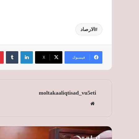
الارصاد
لينكدإن
‏Tumblr
فيسبوك
‫X
moltakaaliqtisad_vu5eti
موق
ع
الوي
ب