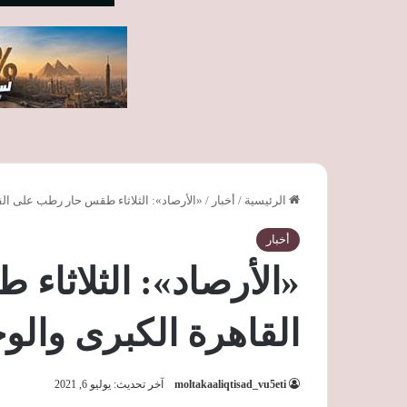
الرئيسية
/
أخبار
/
«الأرصاد»: الثلاثاء طقس حار رطب على الق
أخبار
«الأرصاد»: الثلاثا
القاهرة الكبرى والو
moltakaaliqtisad_vu5eti
آخر تحديث: يوليو 6, 2021