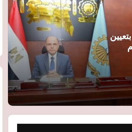
«السويدي إليكتريك» تنشئ مجمعًا صناعيًا
جديدًا بالفيوم لإنتاج المكونات الكهربائية
وضفائر السيارات
قبل موسم المولد النبوي.. توقعات بزيادة
أسعار الحلوى رغم انخفاض السكر واستمرار
تعيين
ضغوط الإنتاج
م
وزير الاستثمار: طروحات الشركات الكبرى
مفتاح إنهاء هيمنة 3 شركات على المؤشر
الرئيسي للبورصة
الكهرباء: تكلفة إنتاج الكيلووات 8.77 جنيه
والدولة تتحمل الجزء الأكبر من دعم الشرائح
الأولى
الأمين العام لجامعة الدول العربية يبحث مع
وزير التخطيط تعزيز التعاون في ملفات
التنمية المستدامة