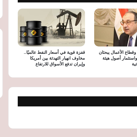
وزارة النقل تحذر من العبور العشوائي
للطريق الدائري وتدعو لاستخدام كباري
وأنفاق محطات الأتوبيس الترددي
«القابضة للمياه» تنفي زيادة أسعار شرائح
مياه الشرب وتؤكد استمرار العمل بالتعريفة
الحالية
وقطاع الأعمال يبحثان
قفزة قوية في أسعار النفط عالميًا..
واستثمار أصول هيئة
مخاوف انهيار التهدئة بين أمريكا
ية
وإيران تدفع الأسواق للارتفاع