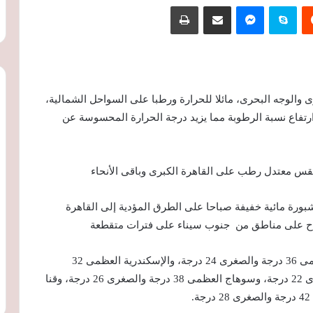
‏Reddit
سكايب
ماسنجر
مشاركة عبر البريد
طباعة
رى والوجه البحرى، مائلا للحرارة ورطبا على السواحل الشمالية،
رتفاع نسبة الرطوبة مما يزيد درجة الحرارة المحسوسة عن
 طقس معتدل رطب على القاهرة الكبرى وباقى الأنحاء
 شبورة مائية خفيفة صباحا على الطرق المؤدية إلى القاهرة
ياح على مناطق من جنوب سيناء على فترات متقطعة
وبالنسبة لدرجات الحرارة، اليوم الثلاثاء: القاهرة العظمى 36 درجة والصغرى 24 درجة، والإسكندرية العظمى 32
والصغرى 23 درجة، ومطروح العظمى 30 درجة والصغرى 22 درجة، وسوهاج العظمى 38 درجة والصغرى 26 درجة، وقنا