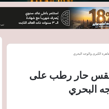
اهرة الكبرى والوجه البحري
ء طقس حار رطب على
جه البحري