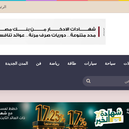
الرئ
لات
سياحة
سيارات
طاقة
رياضة
فن
المدن الجديدة
بي
ظلم
بحث
عن