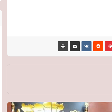
بينتيريست
‏Reddit
‏VKontakte
مشاركة عبر البريد
طباعة
محافظ الغربية يصدر قرارا بتعيين المستشار
أحمد صلاح محرم مستشارا قانونيا للمحافظة
النقل تطلق تحذيرات جديدة لركاب
القطارات: لا تعبروا المزلقانات المغلقة ولا
تصعدوا أثناء الحركة
رئيس شعبة المخابز ينتقد تسعير الخبز
السياحي: القرار لم يُناقش معنا