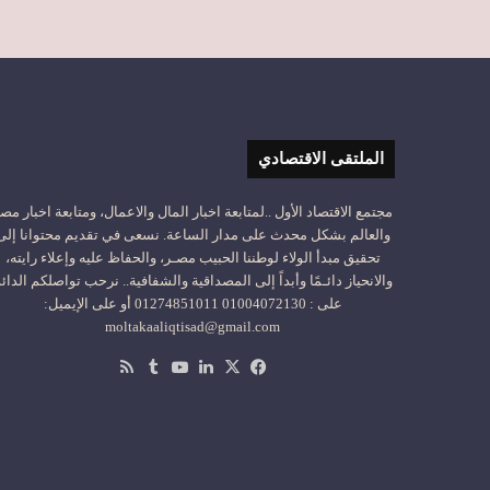
الملتقى الاقتصادي
مجتمع الاقتصاد الأول ..لمتابعة اخبار المال والاعمال، ومتابعة اخبار مص
والعالم بشكل محدث على مدار الساعة. نسعى في تقديم محتوانا إلى
تحقيق مبدأ الولاء لوطننا الحبيب مصـر، والحفاظ عليه وإعلاء رايته،
والانحياز دائـمًا وأبداً إلى المصداقية والشفافية.. نرحب تواصلكم الدائ
على : 01004072130 01274851011 أو على الإيميل:
moltakaaliqtisad@gmail.com
‫X
فيسبوك
لينكدإن
‫YouTube
ملخص
الموقع
RSS