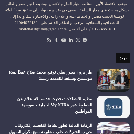
مجتمع الاقتصاد الأول ..لمتابعة اخبار المال والاعمال، ومتابعة اخبار مصر والعالم
بشكل محدث على مدار الساعة. نسعى في تقديم محتوانا إلى تحقيق مبدأ الولاء
لوطننا الحبيب مصـر، والحفاظ عليه وإعلاء رايته، والانحياز دائـمًا وأبداً إلى
المصداقية والشفافية.. نرحب تواصلكم الدائم على : 01004072130
01274851011 أو على الإيميل: moltakaaliqtisad@gmail.com
‫X
فيسبوك
لينكدإن
‫YouTube
ملخص
الموقع
RSS
ترند
طرابزون سبور يعلن توقيع محمد صلاح عقدًا لمدة
موسمين ويستعد لتقديمه رسميًا
تنظيم الاتصالات: تحديث خدمة الاستعلام عن
الخطوط عبر My NTRA لحماية خصوصية
المواطنين
الرقابة المالية تطور نشاط التخصيم إلكترونيًا..
تدريب الشركات على منظومة تمنع تكرار التمويل