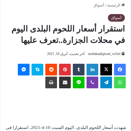
الرئيسية
/
أسواق
أسواق
استقرار أسعار اللحوم البلدى اليوم
في محلات الجزارة..تعرف عليها
moltakaaliqtisad_vu5eti
آخر تحديث: أبريل 10, 2021
فيسبوك
‫X
لينكدإن
‏Tumblr
بينتيريست
‏Reddit
سكايب
ماسنجر
واتساب
تيلقرام
ڤايبر
لاين
مشاركة عبر البريد
طباعة
شهدت أسعار اللحوم البلدى، اليوم السبت 10-4-2021، استقرارا فى