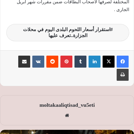
المختلفة لصرفها لأصحاب البطاقات ضمن مقررات شهر ابريل
الجارى .
استقرار أسعار اللحوم البلدى اليوم في محلات
الجزارة..تعرف عليها
لينكدإن
‏Tumblr
بينتيريست
‏Reddit
‏VKontakte
مشاركة عبر البريد
طباعة
moltakaaliqtisad_vu5eti
موق
ع
الوي