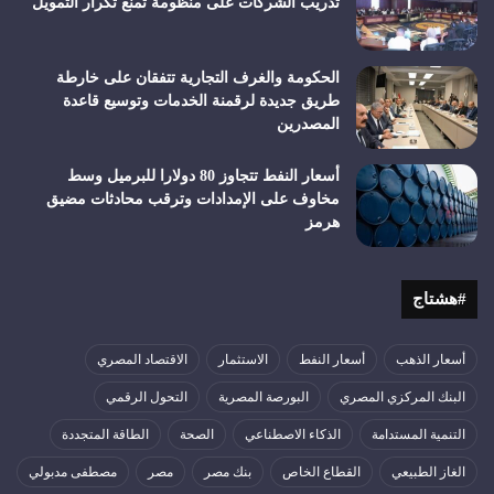
تدريب الشركات على منظومة تمنع تكرار التمويل
الحكومة والغرف التجارية تتفقان على خارطة
طريق جديدة لرقمنة الخدمات وتوسيع قاعدة
المصدرين
أسعار النفط تتجاوز 80 دولارا للبرميل وسط
مخاوف على الإمدادات وترقب محادثات مضيق
هرمز
#هشتاج
أسعار الذهب
أسعار النفط
الاستثمار
الاقتصاد المصري
البنك المركزي المصري
البورصة المصرية
التحول الرقمي
التنمية المستدامة
الذكاء الاصطناعي
الصحة
الطاقة المتجددة
الغاز الطبيعي
القطاع الخاص
بنك مصر
مصر
مصطفى مدبولي