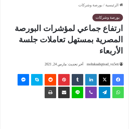
الرئيسية
/
بورصة وشركات
بورصة وشركات
ارتفاع جماعي لمؤشرات البورصة
المصرية بمستهل تعاملات جلسة
الأربعاء
moltakaaliqtisad_vu5eti
آخر تحديث: مارس 24, 2021
فيسبوك
‫X
لينكدإن
‏Tumblr
بينتيريست
‏Reddit
سكايب
ماسنجر
واتساب
تيلقرام
ڤايبر
لاين
مشاركة عبر البريد
طباعة