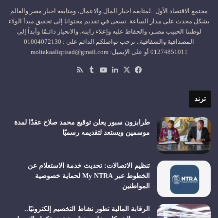
مجتمع الاقتصاد الأول ..لمتابعة اخبار المال والاعمال، ومتابعة اخبار مصر والعالم
بشكل محدث على مدار الساعة. نسعى في تقديم محتوانا إلى تحقيق مبدأ الولاء
لوطننا الحبيب مصـر، والحفاظ عليه وإعلاء رايته، والانحياز دائـمًا وأبداً إلى
المصداقية والشفافية.. نرحب تواصلكم الدائم على : 01004072130
01274851011 أو على الإيميل: moltakaaliqtisad@gmail.com
‫X
فيسبوك
لينكدإن
‫YouTube
ملخص
الموقع
RSS
ترند
طرابزون سبور يعلن توقيع محمد صلاح عقدًا لمدة
موسمين ويستعد لتقديمه رسميًا
تنظيم الاتصالات: تحديث خدمة الاستعلام عن
الخطوط عبر My NTRA لحماية خصوصية
المواطنين
الرقابة المالية تطور نشاط التخصيم إلكترونيًا..