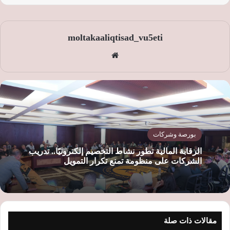
moltakaaliqtisad_vu5eti
موق
ع
الوي
ب
بورصة وشركات
الرقابة المالية تطور نشاط التخصيم إلكترونيًا.. تدريب
الشركات على منظومة تمنع تكرار التمويل
مقالات ذات صلة