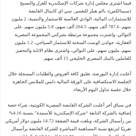
فيما اشترى مجلس إدارة شركات الإسكندرية للغزل والنسيج
(سبينالكس)، بالم هيلز للتعمير، سي اي كابيتال القابضة
للاستثمارات المالية، الوادي العالمية للاستثمار والتنمية، 2 مليون
سهم، 787.6 ألف سهم، 204.5 ألف سهم، 5.8 مليون سهم، على
التوالي، واشترت مجموعة مرتبطة بشركتي المجموعة المصرية
العقارية، جولدن كوست السخنة للاستثمار السياحي، 1.2 مليون
سهم، مليون سهم، على التوالي، واشترى نظام الاثابة والتحفيز
للعاملين بالبنك المصري الخليجي 15 ألف سهم.
أعلنت إدارة البورصة، تعليق كافة العروض والطلبات المسجلة خلال
الجلسة الاستكشافية على الورقة المالية دايس للملابس الجاهزة
خلال جلسة تداول اليوم الأربعاء.
في سياق آخر أعلنت الشركة القابضة المصرية الكويتية، شراء حصة
إضافية بالشركة التابعة “شركة الإسكندرية للأسمدة” بنسبة 4.16%
من رأسمال الشركة، وبلغت قيمة الصفقة 14.72 مليون دولار أمريكي
تقريبًا لترتفع نسبة المساهمة المباشرة للشركة القابضة برأسمال