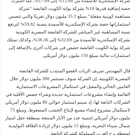
شركة الإسكندرية للأسمدة من 12.88% إلى 17.04%، كما اشترت
حصة إضافية قدرها 10% بشركة بوابة الكويت القابضة “شركة
مساهمة كويتية مقفلة” بمبلغ 35.3 مليون دولار تقريبًا والتي تتضمن
استثماراتها حصة بشركة الإسكندرية للأسمدة بنسبة 59.82% لترتفع
نسبة المساهمة غير المباشر للشركة القابضة المصرية الكويتية
بشركة الإسكندرية للأسمدة من 32.69% إلى 38.36%، وكذلك تمتلك
شركة بوابة الكويت القابضة حصص في شركات أخرى بالإضافة إلى
استثمارات مالية بمبلغ 150 مليون دولار أمريكي.
قال المهندس شريف الزيات العضو المنتدب للشركة القابضة
المصرية الكويتية، إن الشركة سوف تستثمر 300 مليون دولار خلال
العامين الحالي والمقبل في استكمال المشروعات الاستثمارية
القائمة وإنشاء مشروعات استثمارية جديدة وشراء حصص الأقلية في
الشركات التابعة لها، إذ سيتم استثمار حوالي 80 مليون دولار أمريكي
لاستكمال مشروع إنشاء مصنع لإنتاج الخشب المضغوط، ومبلغ 75
مليون دولار أمريكي لتنمية عدد من الآبار المنتجة بمنطقة حقل امتياز
شمال سيناء البحرية، ومبلغ 15 مليون دولار لزيادة الطاقة التوليدية
لمحطة برج العرب المملوكة للشركة التابعة.