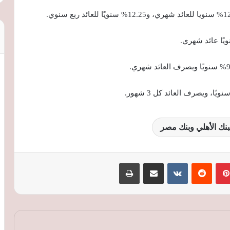
لبنك الأهلي وبنك مصر
بينتيريست
‏Reddit
‏VKontakte
مشاركة عبر البريد
طباعة
أسعار النفط تتجاوز 80 دولارا للبرميل وسط
مخاوف على الإمدادات وترقب محادثات
مضيق هرمز
أسعار النفط ترتفع مجددًا بأكثر من 1% مع