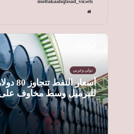
moltakaaliqtisad_vu5eti
موق
ع
الوي
ب
أقرأ التالي
دولي وعربي
أسعار النفط تتجاوز 80
للبرميل وسط مخاوف على
الإمدادات وترقب محادثات
هرمز