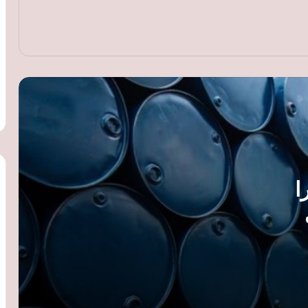
تصاعد التوترات في الشرق الأوسط
أسعار الذهب ترتفع عالميًا لليوم الثاني رغم
انحسار التوتر في مضيق هرمز وترقب
بيانات الوظائف الأمريكية
أوبك بلس يوافق على زيادة إنتاج النفط 188
ألف برميل يوميًا اعتبارًا من سبتمبر
تباطؤ تضخم أسعار المنتجين في جنوب
 دولارا
أفريقيا إلى 7.5% خلال يونيو
تراجع التبادل التجاري بين مصر ومدغشقر
 مضيق
إلى 122.8 مليون دولار خلال 2025 رغم نمو
الاستثمارات
التوترات الروسية الأوكرانية ترفع أسعار
القمح عالميًا.. ومخزون مصر الاستراتيجي