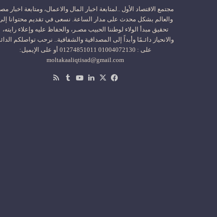
مجتمع الاقتصاد الأول ..لمتابعة اخبار المال والاعمال، ومتابعة اخبار مص
والعالم بشكل محدث على مدار الساعة. نسعى في تقديم محتوانا إلى
تحقيق مبدأ الولاء لوطننا الحبيب مصـر، والحفاظ عليه وإعلاء رايته،
والانحياز دائـمًا وأبداً إلى المصداقية والشفافية.. نرحب تواصلكم الدائ
على : 01004072130 01274851011 أو على الإيميل:
moltakaaliqtisad@gmail.com
‫X
فيسبوك
لينكدإن
‫YouTube
ملخص
الموقع
RSS