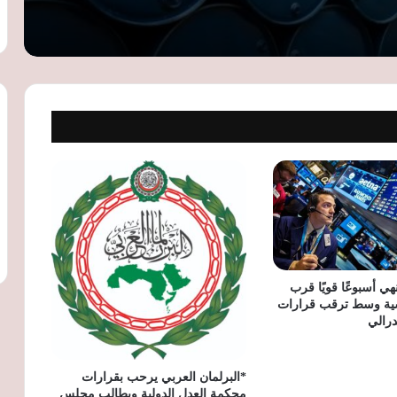
يؤمن الاحتياجات حتى مارس 2027
أسعار النفط تقفز لأعلى مستوى في 6
أسابيع مع تصاعد التوترات بالشرق الأوسط
وتهديدات الحوثيين للملاحة
البنك الدولي يمنح جنوب أفريقيا قرضًا بـ1.5
مليار دولار لتطوير الكهرباء والنقل والمياه
سويسرا تدعم لاجئي أفغانستان بـ2.4 مليون
دولار عبر مفوضية الأمم المتحدة
ي أسبوعًا قويًا قرب
ية وسط ترقب قرارات
درالي
*البرلمان العربي يرحب بقرارات
محكمة العدل الدولية ويطالب مجلس