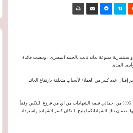
‏Reddit
سكايب
ماسنجر
مشاركة عبر البريد
طباعة
استثمارية متنوعة بعائد ثابت بالجنيه المصري ، وبنسب فائدة
ضا المدة.
إقبال عدد كبير من العملاء لأسباب متعلقة بارتفاع العائد
ويمكن الاقتراض بضمان هذه الشهادات بنسبة تصل إلى 95% من إجمالي قيمة الشهادات من أي من فروع البنكين وفقاً
ها بضمان تلك الشهاداتكما يتيح البنكان كسر الشهادة واسترداد