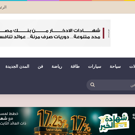
الرئ
لات
سياحة
سيارات
طاقة
رياضة
فن
المدن الجديدة
بي
ظلم
بحث
عن