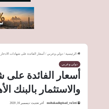
الرئيسية
/
دولي وعربي
/
أسعار الفائدة على شهادات الادخار و
دولي وعربي
أسعار الفائدة على ش
والاستثمار بالبنك ال
moltakaaliqtisad_vu5eti
آخر تحديث: ديسمبر 16, 2020