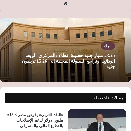
موق
ع
الوي
ب
بنوك
23.25 مليار جنيه حصيلة عطاء «المركزي» لربط
الودائع.. وتراجع السيولة المحلية إلى 15.26 تريليون
جنيه
مقالات ذات صلة
«النقد العربي» يقرض مصر 615.8
مليون دولار لدعم الإصلاحات
بالقطاع المالي والمصرفي