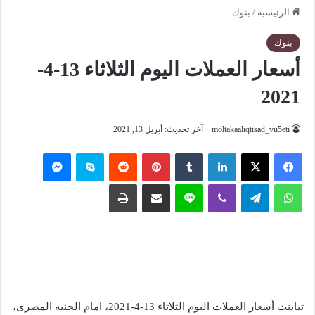
الرئيسية
/
بنوك
بنوك
أسعار العملات اليوم الثلاثاء 13-4-
2021
moltakaaliqtisad_vu5eti
آخر تحديث: أبريل 13, 2021
فيسبوك
‫X
لينكدإن
‏Tumblr
بينتيريست
‏Reddit
سكايب
ماسنجر
واتساب
تيلقرام
ڤايبر
لاين
مشاركة عبر البريد
طباعة
تباينت أسعار العملات اليوم الثلاثاء 13-4-2021، امام الجنيه المصرى،