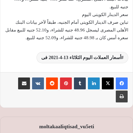
جنيه للبيع.
سعر الدينار الكويتى اليوم
تباين صرف الدينار الكويتى أمام الجنيه، طبقاً لآخر بيانات البنك
الأهلى المصرى ليسجل 48.96 جنيه للشراء، و52.10 جنيه للبيع مقابل
سعره أمس كان بـ 48.98 جنيه للشراء، و52.09 جنيه للبيع.
أسعار العملات اليوم الثلاثاء 13-4-2021 فى
لينكدإن
‏Tumblr
بينتيريست
‏Reddit
‏VKontakte
مشاركة عبر البريد
طباعة
moltakaaliqtisad_vu5eti