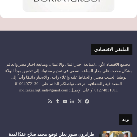
الملتقى الاقتصادي
مجتمع الاقتصاد الأول ..لمتابعة اخبار المال والاعمال، ومتابعة اخبار مصر والعالم
بشكل محدث على مدار الساعة. نسعى في تقديم محتوانا إلى تحقيق مبدأ الولاء
لوطننا الحبيب مصـر، والحفاظ عليه وإعلاء رايته، والانحياز دائـمًا وأبداً إلى
المصداقية والشفافية.. نرحب تواصلكم الدائم على : 01004072130
01274851011 أو على الإيميل: moltakaaliqtisad@gmail.com
‫X
فيسبوك
لينكدإن
‫YouTube
ملخص
الموقع
RSS
ترند
طرابزون سبور يعلن توقيع محمد صلاح عقدًا لمدة