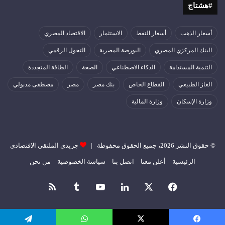
#هشتاج
أسعار الذهب
أسعار النفط
الاستثمار
الاقتصاد المصري
البنك المركزي المصري
البورصة المصرية
التحول الرقمي
التنمية المستدامة
الذكاء الاصطناعي
الصحة
الطاقة المتجددة
الغاز الطبيعي
القطاع الخاص
بنك مصر
مصر
مصطفى مدبولي
وزارة الإسكان
وزارة المالية
© حقوق النشر 2026، جميع الحقوق محفوظة |
جريدى الملتقي الاقتصادي
الرئيسية
أعلن معنا
اتصل بنا
سياسة الخصوصية
من نحن
فيسبوك
‫X
لينكدإن
‫YouTube
ملخص
الموقع