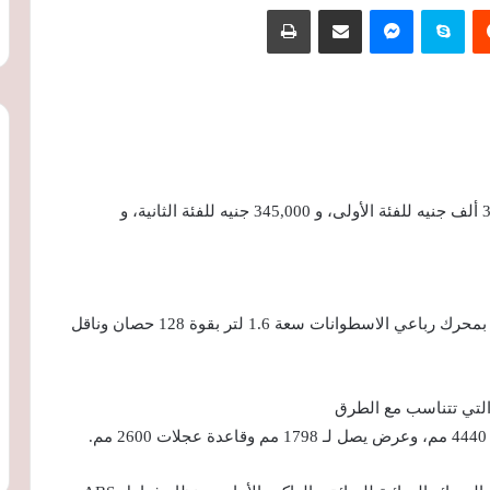
‏Reddit
سكايب
ماسنجر
مشاركة عبر البريد
طباعة
تبدأ أسعار سانج يونج تيفولي XLV موديل 2021 من 325 ألف جنيه للفئة الأولى، و 345,000 جنيه للفئة الثانية، و
تأتي السيارة سانج يونج “تيفولي XLV” الكورية بفئتيها بمحرك رباعي الاسطوانات سعة 1.6 لتر بقوة 128 حصان وناقل
 التي تتناسب مع الطرق