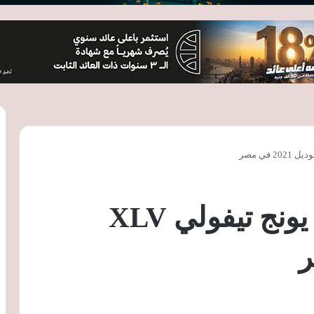
أسعار السيارة سانج يونج تيفولي XLV