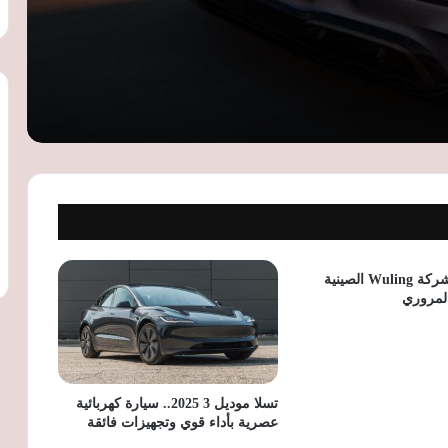
مليون ريال
«السويدي إليكتريك» تنشئ مجمعًا صناعيًا
جديدًا بالفيوم لإنتاج المكونات الكهربائية
وضفائر السيارات
بي واي دي Ti7 موديل 2026 تصل
السعودية.. SUV هجينة بقوة 480 حصانًا
وسعر يبدأ من 139.9 ألف ريال
مزاد جمارك الإسكندرية يحقق 38.6 مليون
جنيه من بيع سيارات وبضائع راكدة
تصميم جديد لشركة Wuling الصينية
المروري
تويوتا برادو 2026 في السعودية.. المواصفات
الكاملة والأسعار وأبرز التجهيزات
تسلا موديل 3 2025.. سيارة كهربائية
عصرية بأداء قوي وتجهيزات فائقة