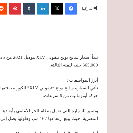
فيسبوك
‫X
لينكدإن
‏Tumblr
بينتيريست
شاركها
365,000 جنيه للفئة الثالثة.
أبرز المواصفات :
حركة أوتوماتيك من 6 سرعات.
وتتميز السيارة التي تعمل بنظام الجر الأمامي بأبعادها
المصرية، حيث يبلغ ارتفاعها 167 مم، وطولها يصل إلى 4440 مم، وعرض يصل لـ 1798 مم وقاعدة عجلات 2600 مم.