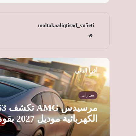
moltakaaliqtisad_vu5eti
موق
ع
الوي
ب
أقرأ التالي
سيارات
مرسيدس
الكهربائية مو
إلى 1153 حصانًا