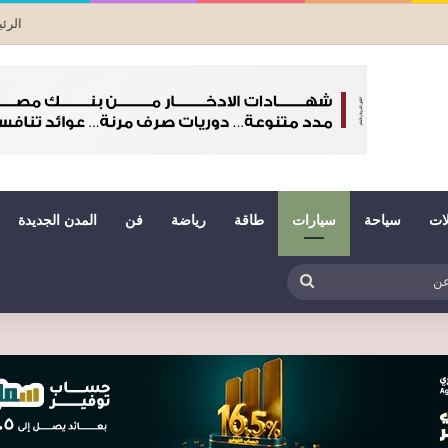
الرئ
لات
سياحة
سيارات
طاقة
رياضة
فن
المدن الجديدة
بي
ظلم
بحث
عن