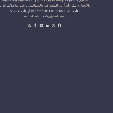
تحقيق مبدأ الولاء لوطننا الحبيب مصـر، والحفاظ عليه وإعلاء رايته،
والانحياز دائـمًا وأبداً إلى المصداقية والشفافية.. نرحب تواصلكم الدائ
على : 01004072130 01274851011 أو على الإيميل:
moltakaaliqtisad@gmail.com
‫X
فيسبوك
لينكدإن
‫YouTube
ملخص
الموقع
RSS