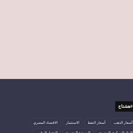
#هشتاج
أسعار الذهب
أسعار النفط
الاستثمار
الاقتصاد المصري
البنك المركزي المصري
البورصة المصرية
التحول الرقمي