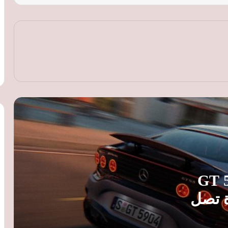
3 شركات كبرى تستعد للانضمام إلى مبادرة
إحلال السيارات القديمة في مصر
تويوتا GR 86 موديل 2027 تظهر عالميًا
بمحرك 2.4 لتر.. تعرف على الأسعار
والمواصفات
ريزفاني Beast X.. سيارة خارقة بقوة 1560
حصانًا وإنتاج يقتصر على 5 نسخ
أكيورا إنتيجرا.. هاتشباك رياضية بمحرك 320
حصانًا وتقنيات أمان متطورة
 AMG تكشف GT 53
ديل 2027 بقوة تصل
هايبركار جديدة من هينيسي.. Blackbird
تنطلق بسرعة 354 كم/ساعة وسعرها 9.4