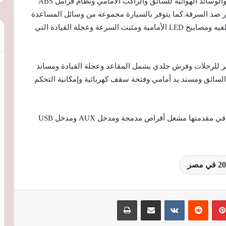
أما عن وسائل الأمان، أبرزها نظام التعليق ماكفرسون والوسائد الهوائية للسائق والراكب الأمامي ونظام فرامل ABS
ل EBD ونظام تنبيه إيموبليزر ضد السرقة.كما يتوفر بالسيارة مجموعة من وسائل المساعدة
للسائق مثل فوانيس الضباب الأمامية والحساسات الخلفيه ومصابيح LED الأمامية ومثبت السرعة وعجلة القيادة التي
تر للرحلات وفرش جلدي يشمل المقاعد وعجلة القيادة ومساند
السائق ومسند يد أمامي وفتحة سقف كهربائية وإمكانية التحكم
وعن أنظمة الصوت والتحكم التي تتوفر بالسيارة، يأتي في مقدمتها مشغل أقراص مدمجة ومدخل AUX ومدخل USB
بينتيريست
‏Reddit
‏VKontakte
مشاركة عبر البريد
طباعة
مرسيدس AMG تكشف GT 53 الكهربائية
موديل 2027 بقوة تصل إلى 1153 حصانًا