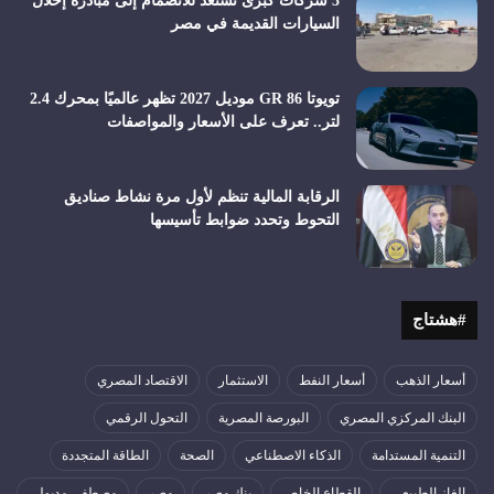
3 شركات كبرى تستعد للانضمام إلى مبادرة إحلال
السيارات القديمة في مصر
تويوتا GR 86 موديل 2027 تظهر عالميًا بمحرك 2.4
لتر.. تعرف على الأسعار والمواصفات
الرقابة المالية تنظم لأول مرة نشاط صناديق
التحوط وتحدد ضوابط تأسيسها
#هشتاج
أسعار الذهب
أسعار النفط
الاستثمار
الاقتصاد المصري
البنك المركزي المصري
البورصة المصرية
التحول الرقمي
التنمية المستدامة
الذكاء الاصطناعي
الصحة
الطاقة المتجددة
الغاز الطبيعي
القطاع الخاص
بنك مصر
مصر
مصطفى مدبولي