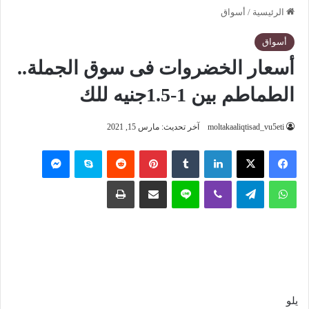
الرئيسية
/
أسواق
أسواق
أسعار الخضروات فى سوق الجملة..
الطماطم بين 1-1.5جنيه للك
moltakaaliqtisad_vu5eti
آخر تحديث: مارس 15, 2021
فيسبوك
‫X
لينكدإن
‏Tumblr
بينتيريست
‏Reddit
سكايب
ماسنجر
واتساب
تيلقرام
ڤايبر
لاين
مشاركة عبر البريد
طباعة
يلو