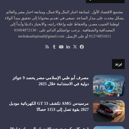
مجتمع الاقتصاد الأول ..لمتابعة اخبار المال والاعمال، ومتابعة اخبار مصر والعالم
بشكل محدث على مدار الساعة. نسعى في تقديم محتوانا إلى تحقيق مبدأ الولاء
لوطننا الحبيب مصـر، والحفاظ عليه وإعلاء رايته، والانحياز دائـمًا وأبداً إلى
المصداقية والشفافية.. نرحب تواصلكم الدائم على : 01004072130
01274851011 أو على الإيميل: moltakaaliqtisad@gmail.com
‫X
فيسبوك
لينكدإن
‫YouTube
ملخص
الموقع
RSS
ترند
مصرف أبو ظبي الإسلامي-مصر يحصد 9 جوائز
دولية في الاستدامة خلال 2025
مرسيدس AMG تكشف GT 53 الكهربائية موديل
2027 بقوة تصل إلى 1153 حصانًا