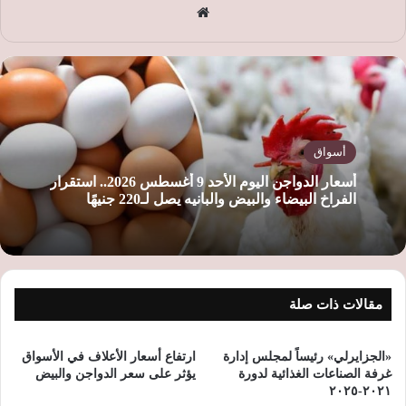
موق
ع
الوي
ب
أسواق
أسعار الدواجن اليوم الأحد 9 أغسطس 2026.. استقرار
الفراخ البيضاء والبيض والبانيه يصل لـ220 جنيهًا
مقالات ذات صلة
«الجزايرلي» رئيساً لمجلس إدارة
ارتفاع أسعار الأعلاف في الأسواق
غرفة الصناعات الغذائية لدورة
يؤثر على سعر الدواجن والبيض
٢٠٢١-٢٠٢٥