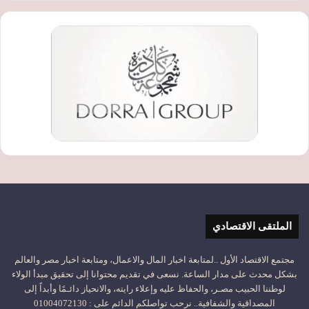
الملتقى الاقتصادي
مجتمع الاقتصاد الأول ..لمتابعة اخبار المال والاعمال، ومتابعة اخبار مصر والعالم
بشكل محدث على مدار الساعة. نسعى في تقديم محتوانا إلى تحقيق مبدأ الولاء
لوطننا الحبيب مصـر، والحفاظ عليه وإعلاء رايته، والانحياز دائـمًا وأبداً إلى
المصداقية والشفافية.. نرحب تواصلكم الدائم على : 01004072130