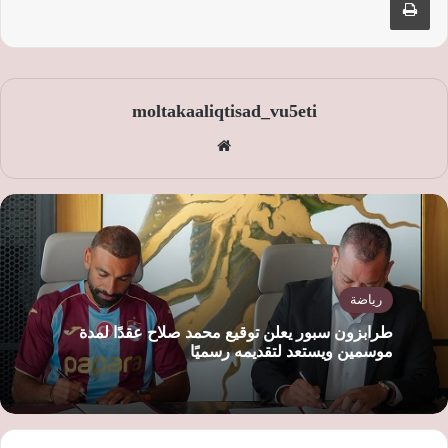
moltakaaliqtisad_vu5eti
موق
ع
الوي
ب
رياضة
طرابزون سبور يعلن توقيع محمد صلاح عقدًا لمدة
موسمين ويستعد لتقديمه رسميًا