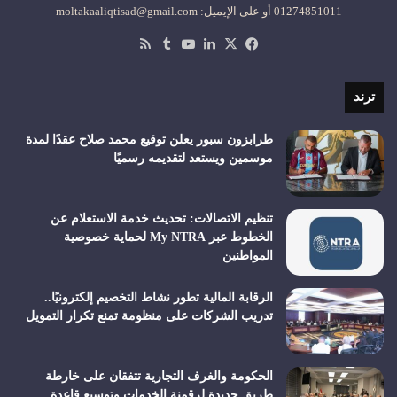
01274851011 أو على الإيميل: moltakaaliqtisad@gmail.com
‫X
فيسبوك
لينكدإن
‫YouTube
ملخص
الموقع
RSS
ترند
طرابزون سبور يعلن توقيع محمد صلاح عقدًا لمدة
موسمين ويستعد لتقديمه رسميًا
تنظيم الاتصالات: تحديث خدمة الاستعلام عن
الخطوط عبر My NTRA لحماية خصوصية
المواطنين
الرقابة المالية تطور نشاط التخصيم إلكترونيًا..
تدريب الشركات على منظومة تمنع تكرار التمويل
الحكومة والغرف التجارية تتفقان على خارطة
طريق جديدة لرقمنة الخدمات وتوسيع قاعدة