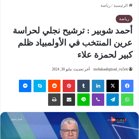
الرئيسية
/
رياضة
رياضة
أحمد شوبير : ترشيح نجلي لحراسة
عرين المنتخب في الأولمبياد ظلم
كبير لحمزة علاء
moltakaaliqtisad_vu5eti
آخر تحديث: مايو 30, 2024
فيسبوك
‫X
لينكدإن
‏Tumblr
بينتيريست
‏Reddit
سكايب
ماسنجر
واتساب
تيلقرام
ڤايبر
لاين
مشاركة عبر البريد
طباعة